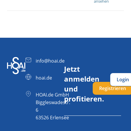
ansehen
info@hoai.de
Jetzt
anmelden
hoai.de
Login
und
Registrieren
HOAI.de GmbH
profitieren.
Biggleswadestr.
6
63526 Erlensee