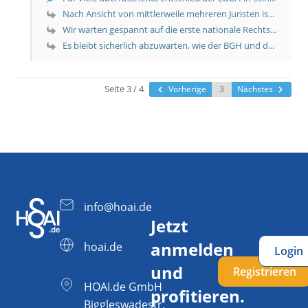
Nach Ansicht von mittlerweile mehreren Juristen is...
Wir warten gespannt auf die erste nationale Rechts...
Es bleibt sicherlich abzuwarten, wie der BGH und d...
Seite 3 / 4
Vorherige
Nächstes
info@hoai.de
Jetzt
anmelden
hoai.de
Login
und
Registrieren
HOAI.de GmbH
profitieren.
Biggleswadestr.