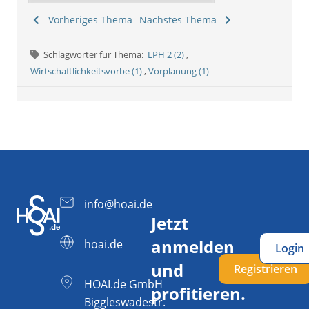
Vorheriges Thema
Nächstes Thema
Schlagwörter für Thema:
LPH 2 (2)
,
Wirtschaftlichkeitsvorbe (1)
,
Vorplanung (1)
info@hoai.de
Jetzt
anmelden
hoai.de
Login
und
Registrieren
HOAI.de GmbH
profitieren.
Biggleswadestr.