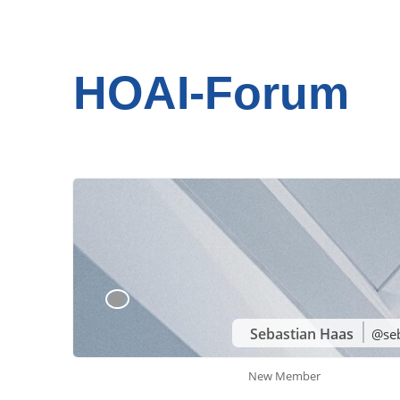
HOAI-Forum
Sebastian Haas
@se
New Member