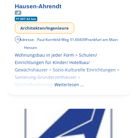
Hausen-Ahrendt
307.42 km
Architekten/Ingenieure
Adresse:
Paul-Kornfeld-Weg 51
,
60439
Frankfurt am Main
Hessen
Wohnungsbau in jeder Form > Schulen/
Einrichtungen für Kinder/ Hotelbau/
Gewächshäuser > Sozio-Kulturelle Einrichtungen >
Sanierung Gründerzeithäuser >
Geschoßwohnungsbau
Weiterlesen …