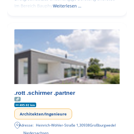
Im Bereich Bauphysik
Weiterlesen …
.rott .schirmer .partner
495.92 km
Architekten/Ingenieure
Adresse:
Heinrich-Wöhler-Straße 1
,
30938
Großburgwedel
Niedersachsen