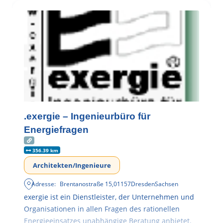
.exergie – Ingenieurbüro für
Energiefragen
356.39 km
Architekten/Ingenieure
Adresse:
Brentanostraße 15
,
01157
Dresden
Sachsen
exergie ist ein Dienstleister, der Unternehmen und
Organisationen in allen Fragen des rationellen
Energieeinsatzes unabhängige Beratung anbietet.