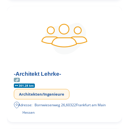
-Architekt Lehrke-
301.28 km
Architekten/Ingenieure
Adresse:
Bornwiesenweg 26
,
60322
Frankfurt am Main
Hessen