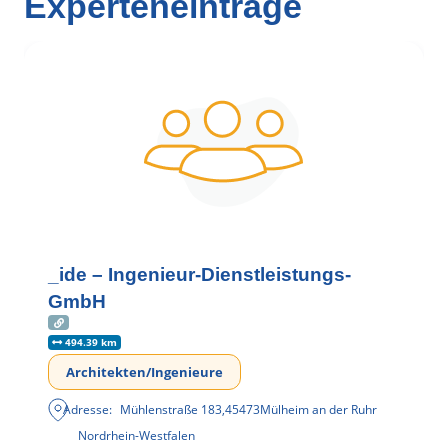
Experteneinträge
_ide – Ingenieur-Dienstleistungs-
GmbH
494.39 km
Architekten/Ingenieure
Adresse:
Mühlenstraße 183
,
45473
Mülheim an der Ruhr
Nordrhein-Westfalen