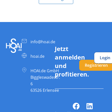
info@hoai.de
Jetzt
anmelden
hoai.de
Login
und
Registrieren
HOAI.de GmbH
profitieren.
Biggleswadestr.
6
63526 Erlensee