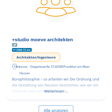
+studio moeve architekten
3486.72 km
Architekten/Ingenieure
Adresse:
Ostparkstarße 37
,
60385
Frankfurt am Main
Hessen
Bürophilosophie – so arbeiten wir Die Ordnung und
die Gestaltung von Räumen bestimmen, wie wir ein
Gebäude wahrnehmen, wie wohl
Weiterlesen …
Alle anzeigen