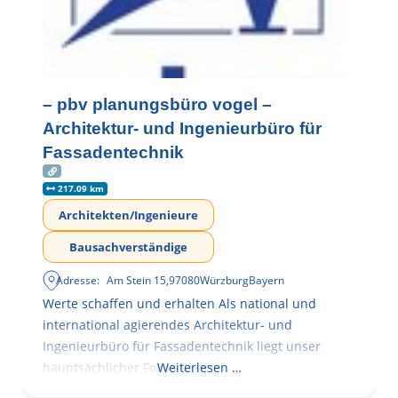
– pbv planungsbüro vogel –
Architektur- und Ingenieurbüro für
Fassadentechnik
217.09 km
Architekten/Ingenieure
Bausachverständige
Adresse:
Am Stein 15
,
97080
Würzburg
Bayern
Werte schaffen und erhalten Als national und
international agierendes Architektur- und
Ingenieurbüro für Fassadentechnik liegt unser
hauptsächlicher Fokus in der
Weiterlesen …