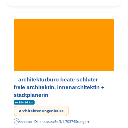
– architekturbüro beate schlüter –
freie architektin, innenarchitektin +
stadtplanerin
184.46 km
Architekten/Ingenieure
Adresse:
Dilleniusstraße 5/1
,
70374
Stuttgart