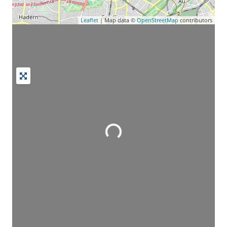
Leaflet
| Map data ©
OpenStreetMap
contributors
Wird geladen …