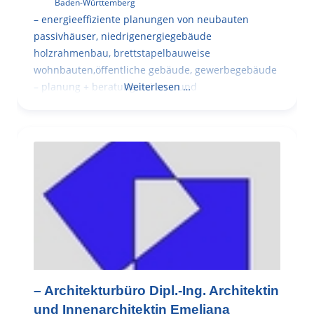
Baden-Württemberg
– energieeffiziente planungen von neubauten
passivhäuser, niedrigenergiegebäude
holzrahmenbau, brettstapelbauweise
wohnbauten,öffentliche gebäude, gewerbegebäude
– planung + beratung bei an – und
Weiterlesen …
– Architekturbüro Dipl.-Ing. Architektin
und Innenarchitektin Emeliana