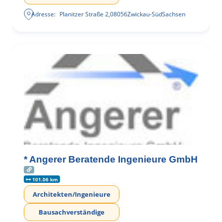
Adresse:
Planitzer Straße 2
,
08056
Zwickau-Süd
Sachsen
* Angerer Beratende Ingenieure GmbH
101.06 km
Architekten/Ingenieure
Bausachverständige