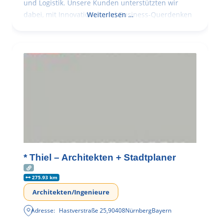
und Logistik. Unsere Kunden unterstützten wir
dabei, mit Innovationen und Business-Querdenken
Weiterlesen …
* Thiel – Architekten + Stadtplaner
275.93 km
Architekten/Ingenieure
Adresse:
Hastverstraße 25
,
90408
Nürnberg
Bayern