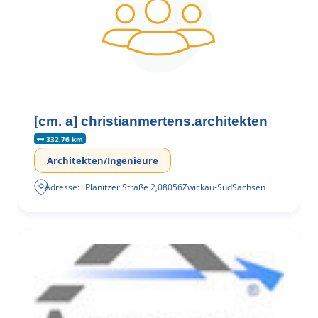
[cm. a] christianmertens.architekten
332.76 km
Architekten/Ingenieure
Adresse:
Planitzer Straße 2
,
08056
Zwickau-Süd
Sachsen