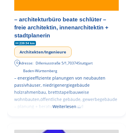
– architekturbüro beate schlüter –
freie architektin, innenarchitektin +
stadtplanerin
239.54 km
Architekten/Ingenieure
Adresse:
Dilleniusstraße 5/1
,
70374
Stuttgart
Baden-Württemberg
– energieeffiziente planungen von neubauten
passivhäuser, niedrigenergiegebäude
holzrahmenbau, brettstapelbauweise
wohnbauten,öffentliche gebäude, gewerbegebäude
– planung + beratung bei an – und
Weiterlesen …