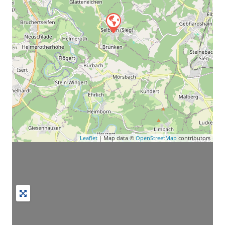
Leaflet
| Map data ©
OpenStreetMap
contributors