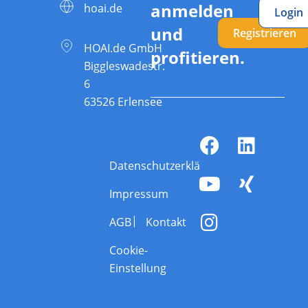
anmelden
hoai.de
Login
und
Registrieren
HOAI.de GmbH
profitieren.
Biggleswadestr.
6
63526 Erlensee
Datenschutzerklärung
Impressum
AGB
Kontakt
Cookie-
Einstellung