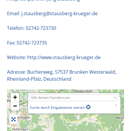
Email:
j.stausberg@stausberg-krueger.de
Telefon:
02742-723730
Fax: 02742-723735
Website:
http://www.stausberg-krueger.de
Adresse:
Buchenweg
,
57537
Brunken Westerwald
,
Rheinland-Pfalz
,
Deutschland
+
−
Suche durch Eingabetaste starten