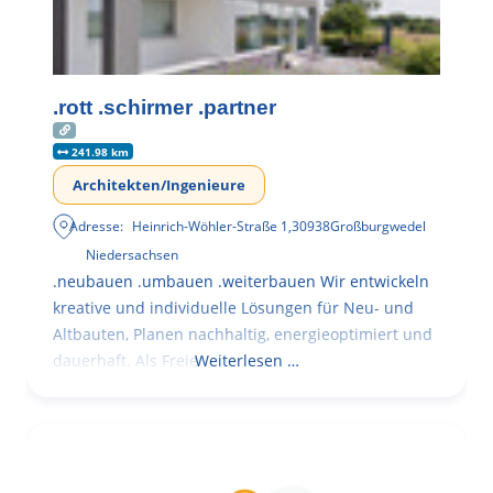
.rott .schirmer .partner
241.98 km
Architekten/Ingenieure
Adresse:
Heinrich-Wöhler-Straße 1
,
30938
Großburgwedel
Niedersachsen
.neubauen .umbauen .weiterbauen Wir entwickeln
kreative und individuelle Lösungen für Neu- und
Altbauten, Planen nachhaltig, energieoptimiert und
dauerhaft. Als Freie
Weiterlesen …