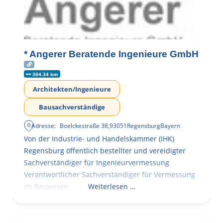
* Angerer Beratende Ingenieure GmbH
364.34 km
Architekten/Ingenieure
Bausachverständige
Adresse:
Boelckestraße 38
,
93051
Regensburg
Bayern
Von der Industrie- und Handelskammer (IHK)
Regensburg öffentlich bestellter und vereidigter
Sachverständiger für Ingenieurvermessung
Verantwortlicher Sachverständiger für Vermessung
im Bauwesen
Weiterlesen …