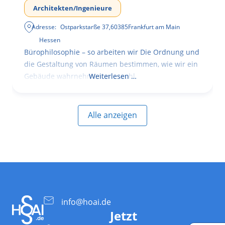
Architekten/Ingenieure
Adresse:
Ostparkstarße 37
,
60385
Frankfurt am Main
Hessen
Bürophilosophie – so arbeiten wir Die Ordnung und
die Gestaltung von Räumen bestimmen, wie wir ein
Gebäude wahrnehmen, wie wohl
Weiterlesen …
Alle anzeigen
info@hoai.de
Jetzt