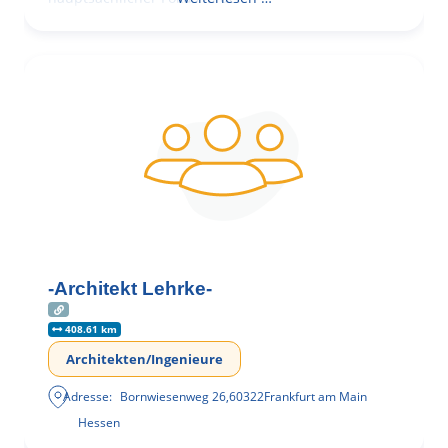
-Architekt Lehrke-
408.61 km
Architekten/Ingenieure
Adresse:
Bornwiesenweg 26
,
60322
Frankfurt am Main
Hessen