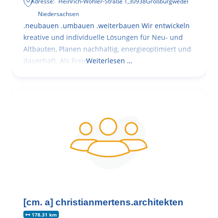
Adresse:
Heinrich-Wöhler-Straße 1
,
30938
Großburgwedel
Niedersachsen
.neubauen .umbauen .weiterbauen Wir entwickeln
kreative und individuelle Lösungen für Neu- und
Altbauten, Planen nachhaltig, energieoptimiert und
dauerhaft. Als Freie
Weiterlesen …
[cm. a] christianmertens.architekten
178.31 km