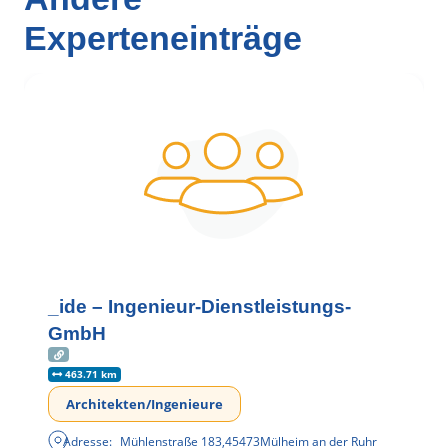
Experteneinträge
_ide – Ingenieur-Dienstleistungs-
GmbH
463.71 km
Architekten/Ingenieure
Adresse:
Mühlenstraße 183
,
45473
Mülheim an der Ruhr