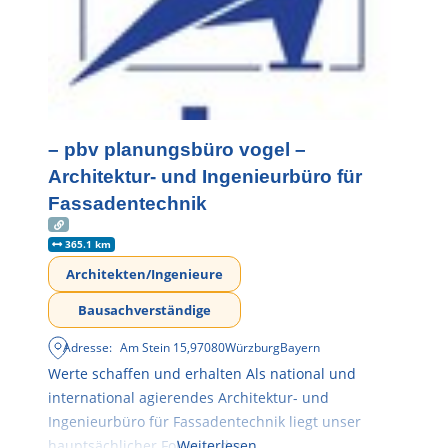
– pbv planungsbüro vogel –
Architektur- und Ingenieurbüro für
Fassadentechnik
365.1 km
Architekten/Ingenieure
Bausachverständige
Adresse:
Am Stein 15
,
97080
Würzburg
Bayern
Werte schaffen und erhalten Als national und
international agierendes Architektur- und
Ingenieurbüro für Fassadentechnik liegt unser
hauptsächlicher Fokus in der
Weiterlesen …