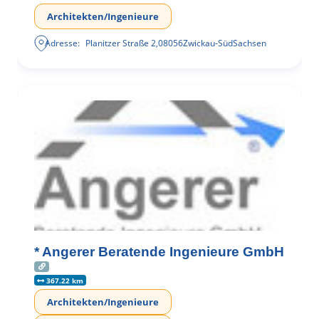
Architekten/Ingenieure
Adresse:
Planitzer Straße 2
,
08056
Zwickau-Süd
Sachsen
* Angerer Beratende Ingenieure GmbH
367.22 km
Architekten/Ingenieure