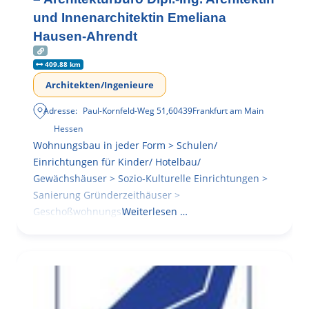
und Innenarchitektin Emeliana
Hausen-Ahrendt
409.88 km
Architekten/Ingenieure
Adresse:
Paul-Kornfeld-Weg 51
,
60439
Frankfurt am Main
Hessen
Wohnungsbau in jeder Form > Schulen/
Einrichtungen für Kinder/ Hotelbau/
Gewächshäuser > Sozio-Kulturelle Einrichtungen >
Sanierung Gründerzeithäuser >
Geschoßwohnungsbau
Weiterlesen …