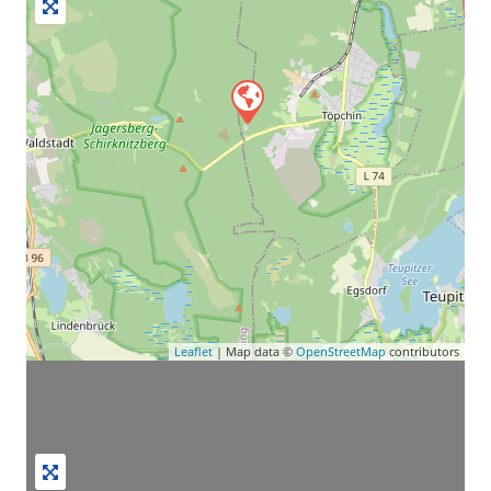
Leaflet
| Map data ©
OpenStreetMap
contributors