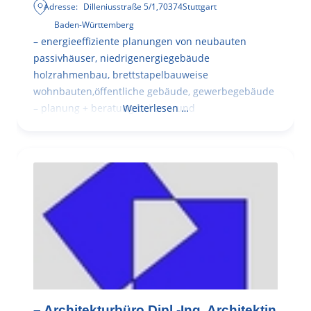
Adresse:
Dilleniusstraße 5/1
,
70374
Stuttgart
Baden-Württemberg
– energieeffiziente planungen von neubauten
passivhäuser, niedrigenergiegebäude
holzrahmenbau, brettstapelbauweise
wohnbauten,öffentliche gebäude, gewerbegebäude
– planung + beratung bei an – und
Weiterlesen …
– Architekturbüro Dipl.-Ing. Architektin