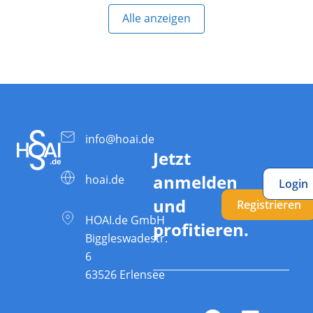
Alle anzeigen
info@hoai.de
Jetzt
anmelden
hoai.de
Login
und
Registrieren
HOAI.de GmbH
profitieren.
Biggleswadestr.
6
63526 Erlensee