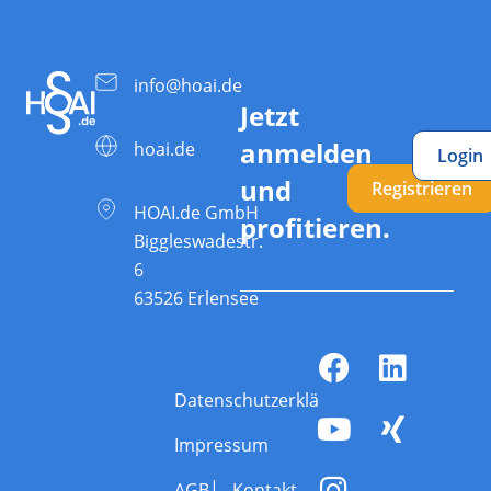
info@hoai.de
Jetzt
anmelden
hoai.de
Login
und
Registrieren
HOAI.de GmbH
profitieren.
Biggleswadestr.
6
63526 Erlensee
Datenschutzerklärung
Impressum
AGB
Kontakt