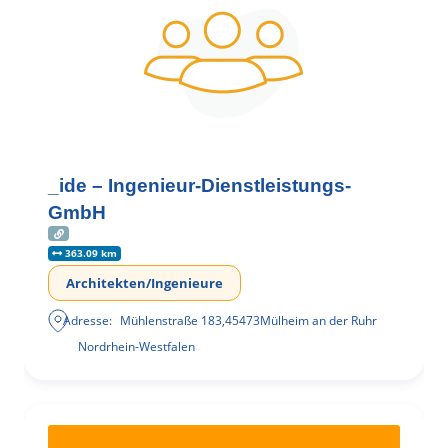
_ide – Ingenieur-Dienstleistungs-
GmbH
363.09 km
Architekten/Ingenieure
Adresse:
Mühlenstraße 183
,
45473
Mülheim an der Ruhr
Nordrhein-Westfalen