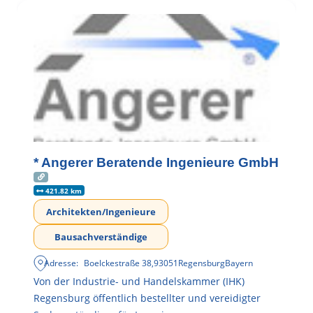
* Angerer Beratende Ingenieure GmbH
421.82 km
Architekten/Ingenieure
Bausachverständige
Adresse:
Boelckestraße 38
,
93051
Regensburg
Bayern
Von der Industrie- und Handelskammer (IHK)
Regensburg öffentlich bestellter und vereidigter