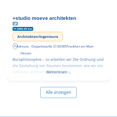
+studio moeve architekten
2983.95 km
Architekten/Ingenieure
Adresse:
Ostparkstarße 37
,
60385
Frankfurt am Main
Hessen
Bürophilosophie – so arbeiten wir Die Ordnung und
die Gestaltung von Räumen bestimmen, wie wir ein
Gebäude wahrnehmen, wie wohl
Weiterlesen …
Alle anzeigen