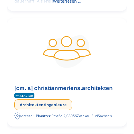
dauerhaft. Als Freie
Weiterlesen …
[cm. a] christianmertens.architekten
237.2 km
Architekten/Ingenieure
Adresse:
Planitzer Straße 2
,
08056
Zwickau-Süd
Sachsen