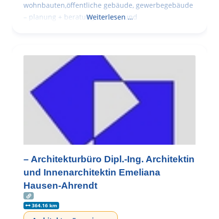
wohnbauten,öffentliche gebäude, gewerbegebäude
– planung + beratung bei an – und
Weiterlesen …
– Architekturbüro Dipl.-Ing. Architektin
und Innenarchitektin Emeliana
Hausen-Ahrendt
364.16 km