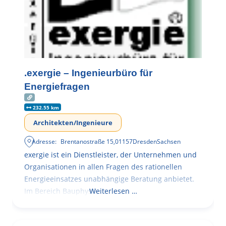
.exergie – Ingenieurbüro für
Energiefragen
232.55 km
Architekten/Ingenieure
Adresse:
Brentanostraße 15
,
01157
Dresden
Sachsen
exergie ist ein Dienstleister, der Unternehmen und
Organisationen in allen Fragen des rationellen
Energieeinsatzes unabhängige Beratung anbietet.
Im Bereich Bauphysik
Weiterlesen …