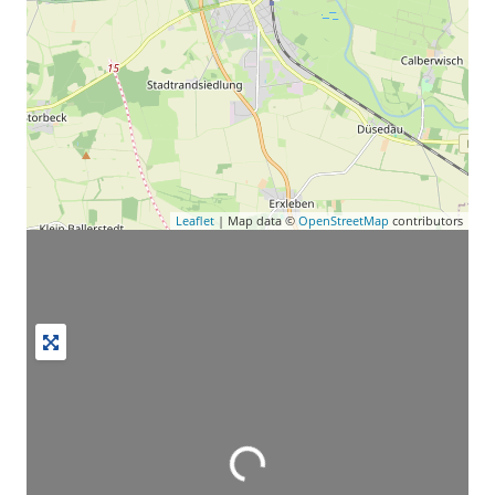
Leaflet
| Map data ©
OpenStreetMap
contributors