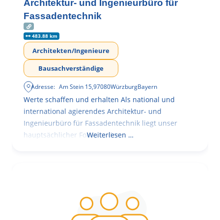
Architektur- und Ingenieurbüro für
Fassadentechnik
483.88 km
Architekten/Ingenieure
Bausachverständige
Adresse:
Am Stein 15
,
97080
Würzburg
Bayern
Werte schaffen und erhalten Als national und
international agierendes Architektur- und
Ingenieurbüro für Fassadentechnik liegt unser
hauptsächlicher Fokus in der
Weiterlesen …