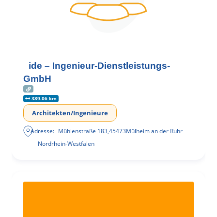
_ide – Ingenieur-Dienstleistungs-
GmbH
389.06 km
Architekten/Ingenieure
Adresse:
Mühlenstraße 183
,
45473
Mülheim an der Ruhr
Nordrhein-Westfalen