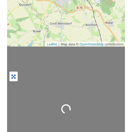
Leaflet
| Map data ©
OpenStreetMap
contributors
Wird geladen …