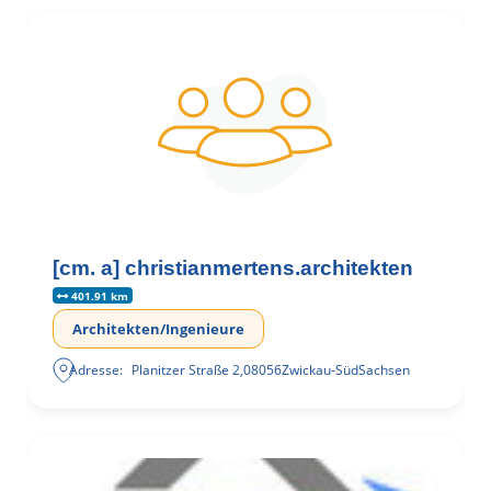
[cm. a] christianmertens.architekten
401.91 km
Architekten/Ingenieure
Adresse:
Planitzer Straße 2
,
08056
Zwickau-Süd
Sachsen