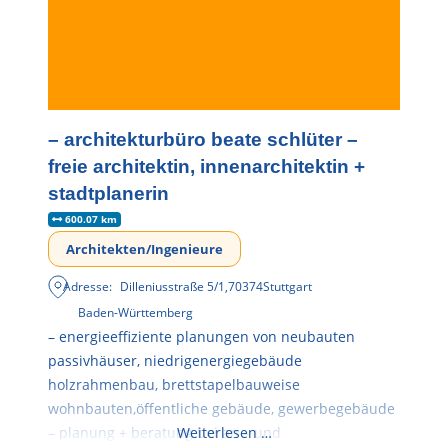
– architekturbüro beate schlüter –
freie architektin, innenarchitektin +
stadtplanerin
600.07 km
Architekten/Ingenieure
Adresse:
Dilleniusstraße 5/1
,
70374
Stuttgart
Baden-Württemberg
– energieeffiziente planungen von neubauten
passivhäuser, niedrigenergiegebäude
holzrahmenbau, brettstapelbauweise
wohnbauten,öffentliche gebäude, gewerbegebäude
– planung + beratung bei an – und
Weiterlesen …