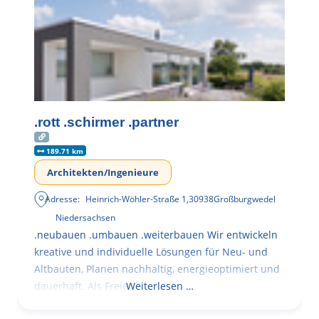
.rott .schirmer .partner
189.71 km
Architekten/Ingenieure
Adresse:
Heinrich-Wöhler-Straße 1
,
30938
Großburgwedel
Niedersachsen
.neubauen .umbauen .weiterbauen Wir entwickeln
kreative und individuelle Lösungen für Neu- und
Altbauten, Planen nachhaltig, energieoptimiert und
dauerhaft. Als Freie
Weiterlesen …