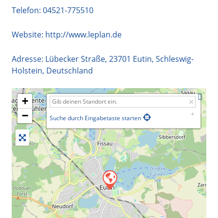
Telefon:
04521-775510
Website:
http://www.leplan.de
Adresse:
Lübecker Straße
,
23701
Eutin
,
Schleswig-
Holstein
,
Deutschland
+
−
Suche durch Eingabetaste starten