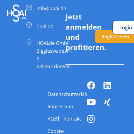
info@hoai.de
Jetzt
anmelden
hoai.de
Login
und
Registrieren
HOAI.de GmbH
profitieren.
Biggleswadestr.
6
63526 Erlensee
Datenschutzerklärung
Impressum
AGB
Kontakt
Cookie-