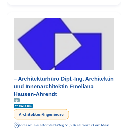
– Architekturbüro Dipl.-Ing. Architektin
und Innenarchitektin Emeliana
Hausen-Ahrendt
462.5 km
Architekten/Ingenieure
Adresse:
Paul-Kornfeld-Weg 51
,
60439
Frankfurt am Main