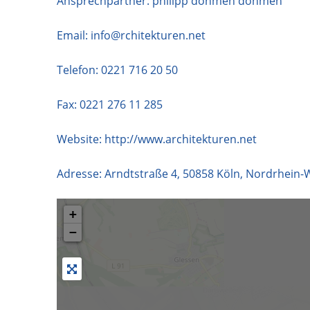
Ansprechpartner: philipp dohmen dohmen
Email:
info@rchitekturen.net
Telefon:
0221 716 20 50
Fax: 0221 276 11 285
Website:
http://www.architekturen.net
Adresse:
Arndtstraße 4
,
50858
Köln
,
Nordrhein-W
+
−