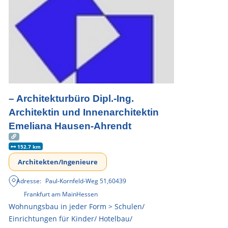
– Architekturbüro Dipl.-Ing.
Architektin und Innenarchitektin
Emeliana Hausen-Ahrendt
152.7 km
Architekten/Ingenieure
Adresse:
Paul-Kornfeld-Weg 51
,
60439
Frankfurt am Main
Hessen
Wohnungsbau in jeder Form > Schulen/
Einrichtungen für Kinder/ Hotelbau/