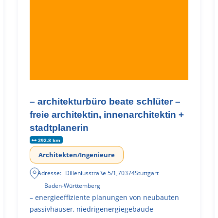
– architekturbüro beate schlüter –
freie architektin, innenarchitektin +
stadtplanerin
292.8 km
Architekten/Ingenieure
Adresse:
Dilleniusstraße 5/1
,
70374
Stuttgart
Baden-Württemberg
– energieeffiziente planungen von neubauten
passivhäuser, niedrigenergiegebäude