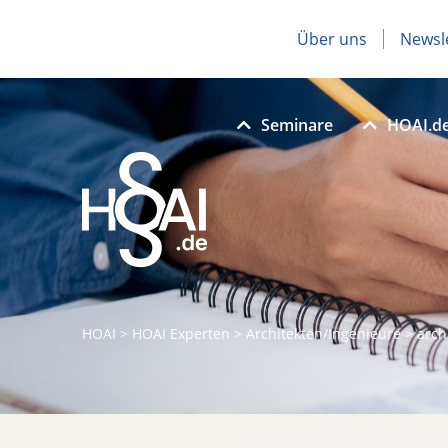
Über uns
Newsl
Seminare
HOAI.d
HOAI
>
HOAI Experten
>
Architekten/Ingenieure
>
arch