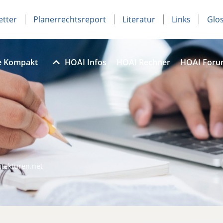
etter
Planerrechtsreport
Literatur
Links
Glo
e Kompakt
HOAI Infos
HOAI Rechner
HOAI For
itekturen.net