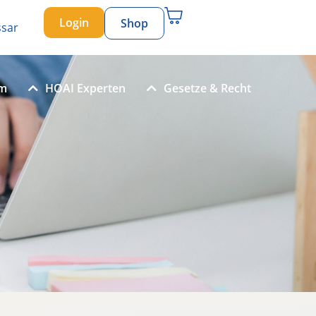
Login
Shop
ssar
um
HOAI Experten
Gesetze & Recht