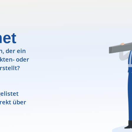
net
, der ein
ekten- oder
rstellt?
elistet
rekt über