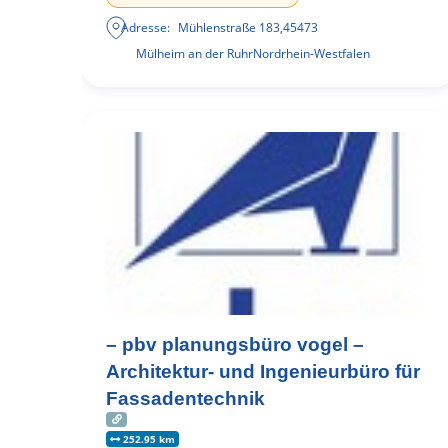
Adresse:
Mühlenstraße 183
,
45473
Mülheim an der Ruhr
Nordrhein-Westfalen
– pbv planungsbüro vogel –
Architektur- und Ingenieurbüro für
Fassadentechnik
252.95 km