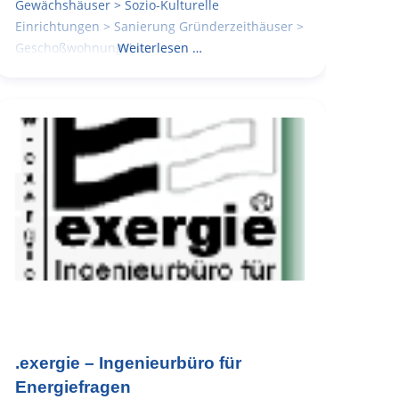
Gewächshäuser > Sozio-Kulturelle
Einrichtungen > Sanierung Gründerzeithäuser >
Geschoßwohnungsbau
Weiterlesen …
.exergie – Ingenieurbüro für
Energiefragen