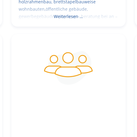
holzrahmenbau, brettstapelbauweise
wohnbauten,öffentliche gebäude,
gewerbegebäude – planung + beratung bei an –
Weiterlesen …
und