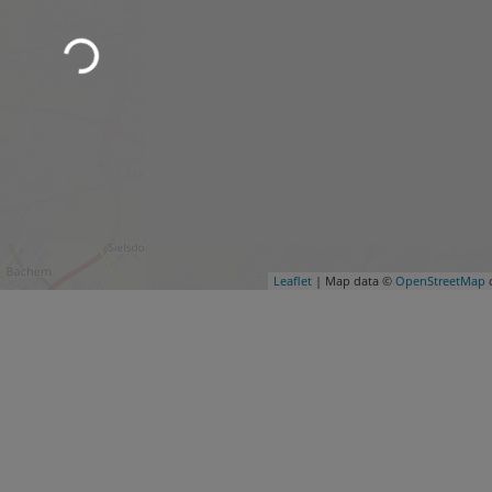
Wird geladen …
Leaflet
| Map data ©
OpenStreetMap
c