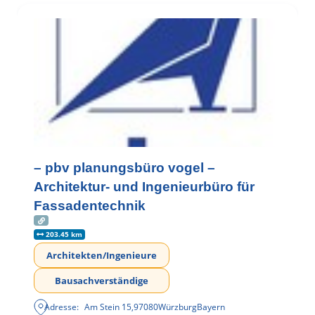
– pbv planungsbüro vogel –
Architektur- und Ingenieurbüro für
Fassadentechnik
203.45 km
Architekten/Ingenieure
Bausachverständige
Adresse:
Am Stein 15
,
97080
Würzburg
Bayern