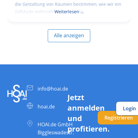
die Gestaltung von Räumen bestimmen, wie wir ein
Gebäude wahrnehmen, wie wohl
Weiterlesen …
Alle anzeigen
info@hoai.de
Jetzt
anmelden
hoai.de
Login
und
Registrieren
HOAI.de GmbH
profitieren.
Biggleswadestr.