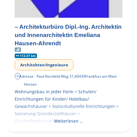
– Architekturbüro Dipl.-Ing. Architektin
und Innenarchitektin Emeliana
Hausen-Ahrendt
112.37 km
Architekten/Ingenieure
Adresse:
Paul-Kornfeld-Weg 51
,
60439
Frankfurt am Main
Hessen
Wohnungsbau in jeder Form > Schulen/
Einrichtungen für Kinder/ Hotelbau/
Gewächshäuser > Sozio-Kulturelle Einrichtungen >
Sanierung Gründerzeithäuser >
Geschoßwohnungsbau
Weiterlesen …