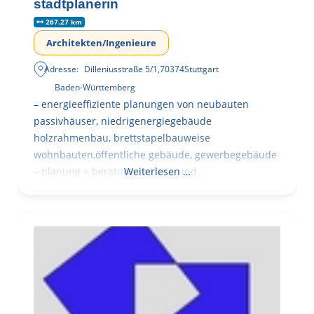
stadtplanerin
267.27 km
Architekten/Ingenieure
Adresse:
Dilleniusstraße 5/1
,
70374
Stuttgart
Baden-Württemberg
– energieeffiziente planungen von neubauten
passivhäuser, niedrigenergiegebäude
holzrahmenbau, brettstapelbauweise
wohnbauten,öffentliche gebäude, gewerbegebäude
– planung + beratung bei an – und
Weiterlesen …