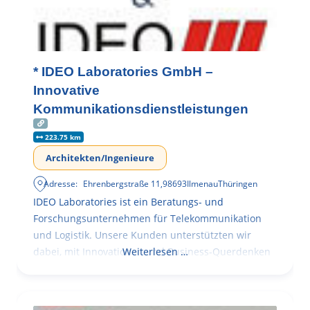
* IDEO Laboratories GmbH –
Innovative
Kommunikationsdienstleistungen
223.75 km
Architekten/Ingenieure
Adresse:
Ehrenbergstraße 11
,
98693
Ilmenau
Thüringen
IDEO Laboratories ist ein Beratungs- und
Forschungsunternehmen für Telekommunikation
und Logistik. Unsere Kunden unterstützten wir
dabei, mit Innovationen und Business-Querdenken
Weiterlesen …