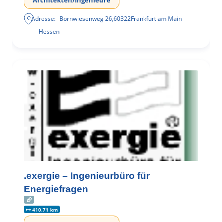
Architekten/Ingenieure
Adresse:
Bornwiesenweg 26
,
60322
Frankfurt am Main
Hessen
.exergie – Ingenieurbüro für
Energiefragen
410.71 km