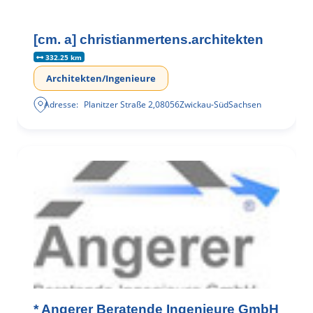
[cm. a] christianmertens.architekten
332.25 km
Architekten/Ingenieure
Adresse:
Planitzer Straße 2
,
08056
Zwickau-Süd
Sachsen
* Angerer Beratende Ingenieure GmbH