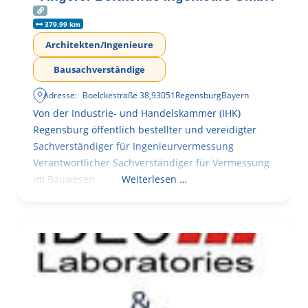
379.99 km
Architekten/Ingenieure
Bausachverständige
Adresse:
Boelckestraße 38
,
93051
Regensburg
Bayern
Von der Industrie- und Handelskammer (IHK)
Regensburg öffentlich bestellter und vereidigter
Sachverständiger für Ingenieurvermessung
Verantwortlicher Sachverständiger für Vermessung
im Bauwesen
Weiterlesen …