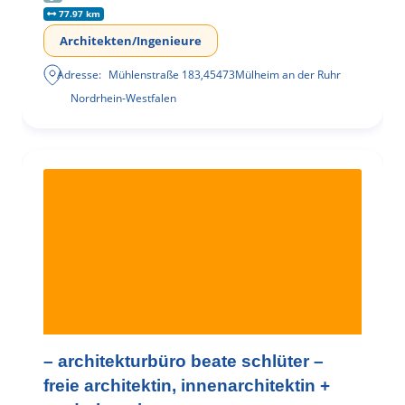
77.97 km
Architekten/Ingenieure
Adresse:
Mühlenstraße 183
,
45473
Mülheim an der Ruhr
Nordrhein-Westfalen
– architekturbüro beate schlüter –
freie architektin, innenarchitektin +