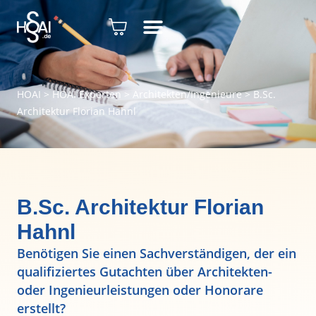
HOAI
>
HOAI Experten
>
Architekten/Ingenieure
>
B.Sc.
Architektur Florian Hahnl
B.Sc. Architektur Florian
Hahnl
Benötigen Sie einen Sachverständigen, der ein
qualifiziertes Gutachten über Architekten-
oder Ingenieurleistungen oder Honorare
erstellt?