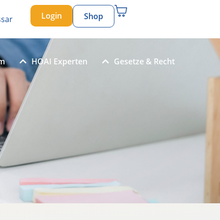
Login
Shop
ssar
um
HOAI Experten
Gesetze & Recht