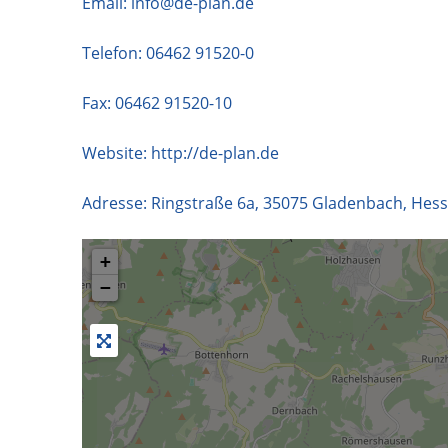
Email:
info@de-plan.de
Telefon:
06462 91520-0
Fax: 06462 91520-10
Website:
http://de-plan.de
Adresse:
Ringstraße 6a
,
35075
Gladenbach
,
Hes
+
−