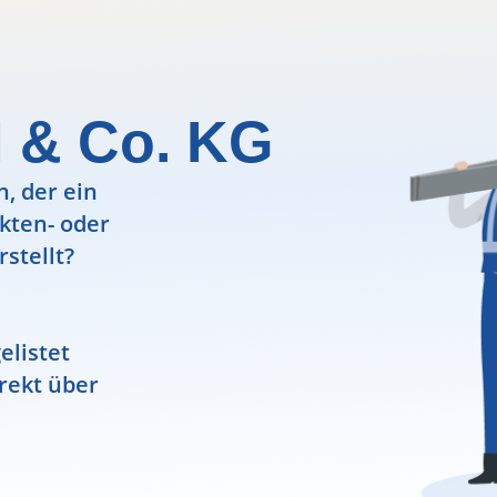
 & Co. KG
, der ein
ekten- oder
rstellt?
elistet
rekt über