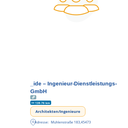
_ide – Ingenieur-Dienstleistungs-
GmbH
139.76 km
Architekten/Ingenieure
Adresse:
Mühlenstraße 183
,
45473