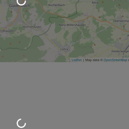
Leaflet
| Map data ©
OpenStreetMap
c