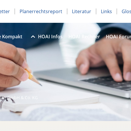
etter
Planerrechtsreport
Literatur
Links
Glo
e Kompakt
HOAI Infos
HOAI Rechner
HOAI For
lan GmbH & Co. KG