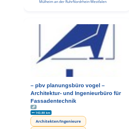
Mülheim an der Ruhr
Nordrhein-Westfalen
– pbv planungsbüro vogel –
Architektur- und Ingenieurbüro für
Fassadentechnik
143.88 km
Architekten/Ingenieure