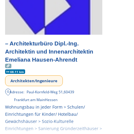
– Architekturbüro Dipl.-Ing.
Architektin und Innenarchitektin
Emeliana Hausen-Ahrendt
68.11 km
Architekten/Ingenieure
Adresse:
Paul-Kornfeld-Weg 51
,
60439
Frankfurt am Main
Hessen
Wohnungsbau in jeder Form > Schulen/
Einrichtungen für Kinder/ Hotelbau/
Gewächshäuser > Sozio-Kulturelle
Einrichtungen > Sanierung Gründerzeithäuser >