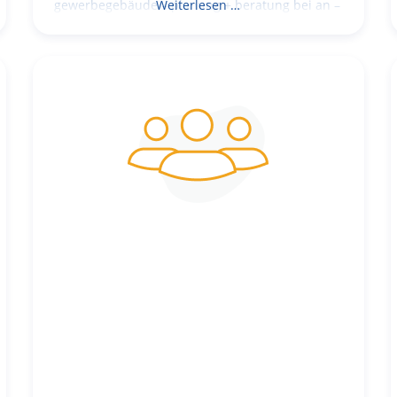
gewerbegebäude – planung + beratung bei an –
Weiterlesen …
und