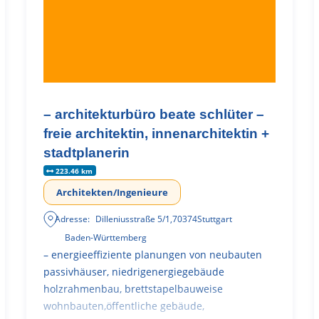
– architekturbüro beate schlüter –
freie architektin, innenarchitektin +
stadtplanerin
223.46 km
Architekten/Ingenieure
Adresse:
Dilleniusstraße 5/1
,
70374
Stuttgart
Baden-Württemberg
– energieeffiziente planungen von neubauten
passivhäuser, niedrigenergiegebäude
holzrahmenbau, brettstapelbauweise
wohnbauten,öffentliche gebäude,