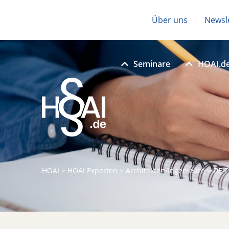
Über uns
Newsl
Seminare
HOAI.d
HOAI
>
HOAI Experten
>
Architekten/Ingenieure
>
DE-P