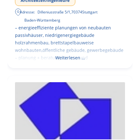
Architekten/Ingenieure
Adresse:
Dilleniusstraße 5/1
,
70374
Stuttgart
Baden-Württemberg
– energieeffiziente planungen von neubauten
passivhäuser, niedrigenergiegebäude
holzrahmenbau, brettstapelbauweise
wohnbauten,öffentliche gebäude, gewerbegebäude
– planung + beratung bei an – und
Weiterlesen …