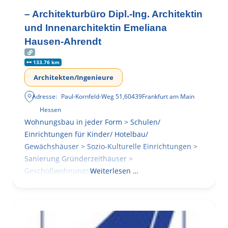
– Architekturbüro Dipl.-Ing. Architektin
und Innenarchitektin Emeliana
Hausen-Ahrendt
133.76 km
Architekten/Ingenieure
Adresse:
Paul-Kornfeld-Weg 51
,
60439
Frankfurt am Main
Hessen
Wohnungsbau in jeder Form > Schulen/
Einrichtungen für Kinder/ Hotelbau/
Gewächshäuser > Sozio-Kulturelle Einrichtungen >
Sanierung Gründerzeithäuser >
Geschoßwohnungsbau
Weiterlesen …