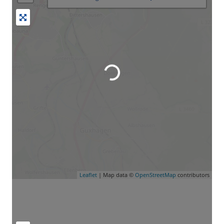
Leaflet
| Map data ©
OpenStreetMap
contributors