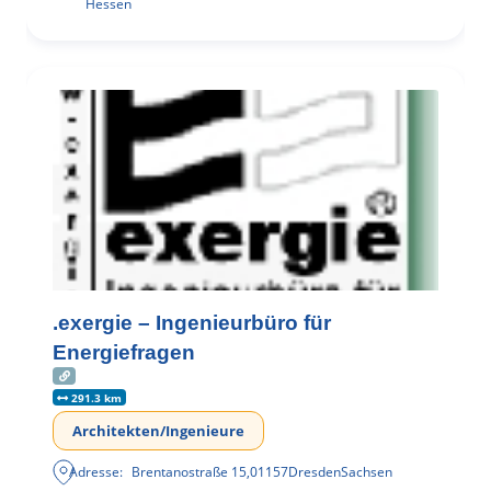
Hessen
.exergie – Ingenieurbüro für
Energiefragen
291.3 km
Architekten/Ingenieure
Adresse:
Brentanostraße 15
,
01157
Dresden
Sachsen