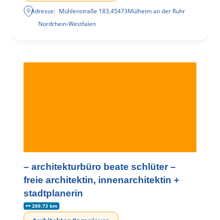
Adresse:
Mühlenstraße 183
,
45473
Mülheim an der Ruhr
Nordrhein-Westfalen
– architekturbüro beate schlüter –
freie architektin, innenarchitektin +
stadtplanerin
269.73 km