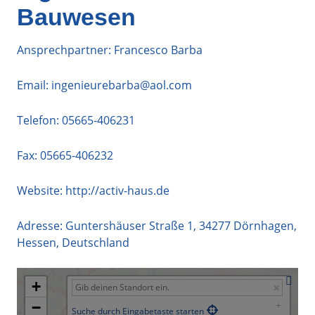
Bauwesen
Ansprechpartner: Francesco Barba
Email:
ingenieurebarba@aol.com
Telefon:
05665-406231
Fax: 05665-406232
Website:
http://activ-haus.de
Adresse:
Guntershäuser Straße 1
,
34277
Dörnhagen
,
Hessen
,
Deutschland
+
−
Suche durch Eingabetaste starten