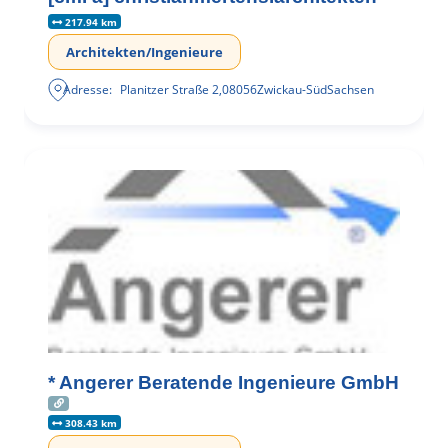
217.94 km
Architekten/Ingenieure
Adresse:
Planitzer Straße 2
,
08056
Zwickau-Süd
Sachsen
* Angerer Beratende Ingenieure GmbH
308.43 km