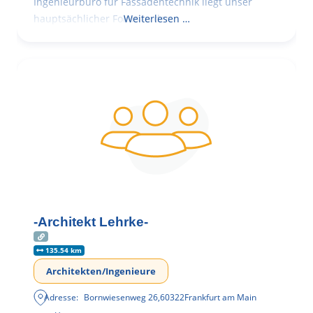
Ingenieurbüro für Fassadentechnik liegt unser
hauptsächlicher Fokus in der
Weiterlesen …
-Architekt Lehrke-
135.54 km
Architekten/Ingenieure
Adresse:
Bornwiesenweg 26
,
60322
Frankfurt am Main