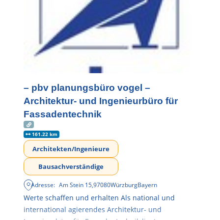
– pbv planungsbüro vogel –
Architektur- und Ingenieurbüro für
Fassadentechnik
161.22 km
Architekten/Ingenieure
Bausachverständige
Adresse:
Am Stein 15
,
97080
Würzburg
Bayern
Werte schaffen und erhalten Als national und
international agierendes Architektur- und