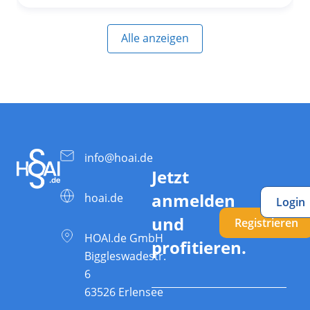
Alle anzeigen
info@hoai.de
Jetzt
anmelden
hoai.de
Login
und
Registrieren
HOAI.de GmbH
profitieren.
Biggleswadestr.
6
63526 Erlensee