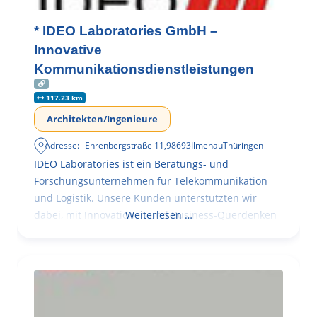
* IDEO Laboratories GmbH –
Innovative
Kommunikationsdienstleistungen
117.23 km
Architekten/Ingenieure
Adresse:
Ehrenbergstraße 11
,
98693
Ilmenau
Thüringen
IDEO Laboratories ist ein Beratungs- und
Forschungsunternehmen für Telekommunikation
und Logistik. Unsere Kunden unterstützten wir
dabei, mit Innovationen und Business-Querdenken
Weiterlesen …