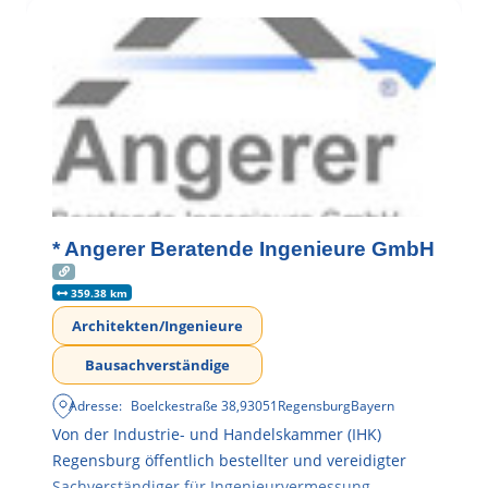
* Angerer Beratende Ingenieure GmbH
359.38 km
Architekten/Ingenieure
Bausachverständige
Adresse:
Boelckestraße 38
,
93051
Regensburg
Bayern
Von der Industrie- und Handelskammer (IHK)
Regensburg öffentlich bestellter und vereidigter
Sachverständiger für Ingenieurvermessung