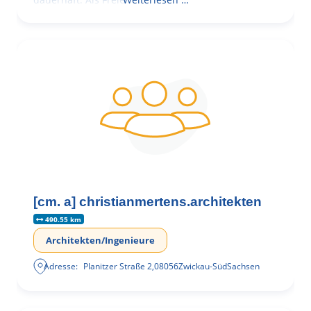
[cm. a] christianmertens.architekten
490.55 km
Architekten/Ingenieure
Adresse:
Planitzer Straße 2
,
08056
Zwickau-Süd
Sachsen