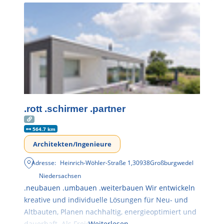
.rott .schirmer .partner
564.7 km
Architekten/Ingenieure
Adresse:
Heinrich-Wöhler-Straße 1
,
30938
Großburgwedel
Niedersachsen
.neubauen .umbauen .weiterbauen Wir entwickeln
kreative und individuelle Lösungen für Neu- und
Altbauten, Planen nachhaltig, energieoptimiert und
dauerhaft. Als Freie
Weiterlesen …