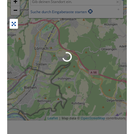
+
−
Suche durch Eingabetaste starten
Leaflet
| Map data ©
OpenStreetMap
contributors