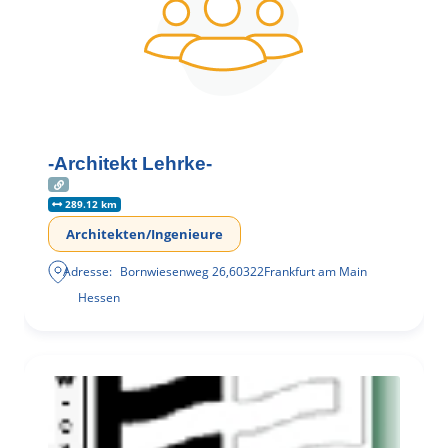
-Architekt Lehrke-
289.12 km
Architekten/Ingenieure
Adresse:
Bornwiesenweg 26
,
60322
Frankfurt am Main
Hessen