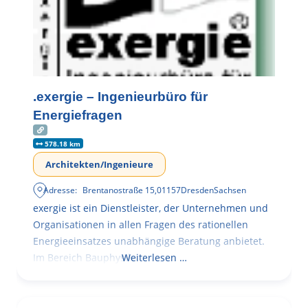
.exergie – Ingenieurbüro für
Energiefragen
578.18 km
Architekten/Ingenieure
Adresse:
Brentanostraße 15
,
01157
Dresden
Sachsen
exergie ist ein Dienstleister, der Unternehmen und
Organisationen in allen Fragen des rationellen
Energieeinsatzes unabhängige Beratung anbietet.
Im Bereich Bauphysik
Weiterlesen …