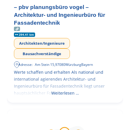
– pbv planungsbüro vogel –
Architektur- und Ingenieurbüro für
Fassadentechnik
294.41 km
Architekten/Ingenieure
Bausachverständige
Adresse:
Am Stein 15
,
97080
Würzburg
Bayern
Werte schaffen und erhalten Als national und
international agierendes Architektur- und
Ingenieurbüro für Fassadentechnik liegt unser
hauptsächlicher Fokus in der
Weiterlesen …