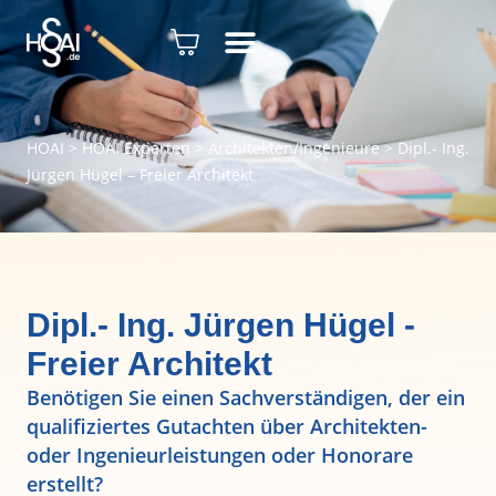
HOAI
>
HOAI Experten
>
Architekten/Ingenieure
>
Dipl.- Ing.
Jürgen Hügel – Freier Architekt
Dipl.- Ing. Jürgen Hügel -
Freier Architekt
Benötigen Sie einen Sachverständigen, der ein
qualifiziertes Gutachten über Architekten-
oder Ingenieurleistungen oder Honorare
erstellt?