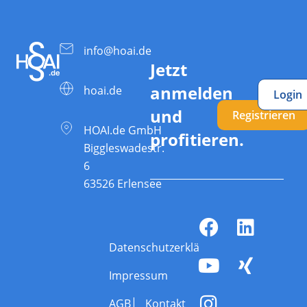
info@hoai.de
Jetzt
anmelden
hoai.de
Login
und
Registrieren
HOAI.de GmbH
profitieren.
Biggleswadestr.
6
63526 Erlensee
Datenschutzerklärung
Impressum
AGB
Kontakt