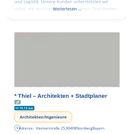
und Logistik. Unsere Kunden unterstützten wir
dabei, mit Innovationen und Business-Querdenken
Weiterlesen …
* Thiel – Architekten + Stadtplaner
15.13 km
Architekten/Ingenieure
Adresse:
Hastverstraße 25
,
90408
Nürnberg
Bayern