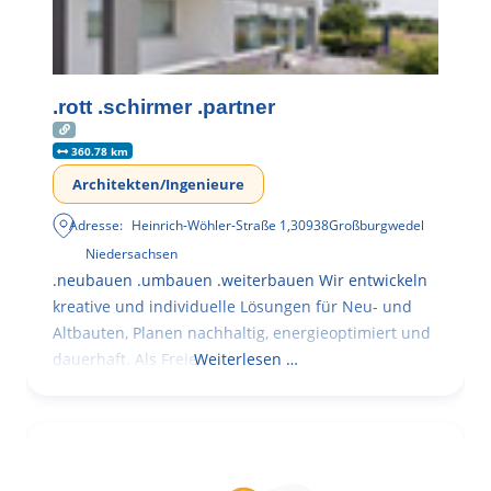
.rott .schirmer .partner
360.78 km
Architekten/Ingenieure
Adresse:
Heinrich-Wöhler-Straße 1
,
30938
Großburgwedel
Niedersachsen
.neubauen .umbauen .weiterbauen Wir entwickeln
kreative und individuelle Lösungen für Neu- und
Altbauten, Planen nachhaltig, energieoptimiert und
dauerhaft. Als Freie
Weiterlesen …