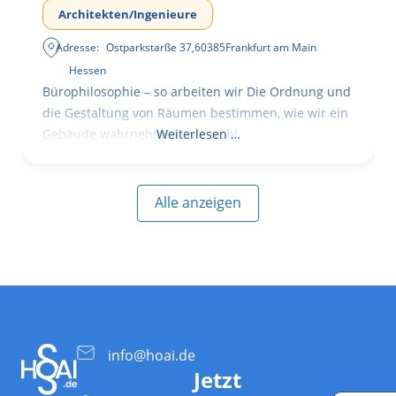
Architekten/Ingenieure
Adresse:
Ostparkstarße 37
,
60385
Frankfurt am Main
Hessen
Bürophilosophie – so arbeiten wir Die Ordnung und
die Gestaltung von Räumen bestimmen, wie wir ein
Gebäude wahrnehmen, wie wohl
Weiterlesen …
Alle anzeigen
info@hoai.de
Jetzt