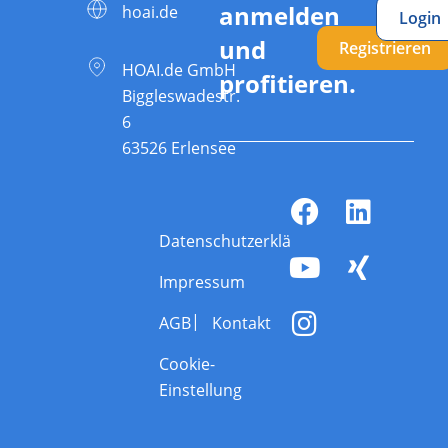
anmelden
hoai.de
Login
und
Registrieren
HOAI.de GmbH
profitieren.
Biggleswadestr.
6
63526 Erlensee
Datenschutzerklärung
Impressum
AGB
Kontakt
Cookie-
Einstellung