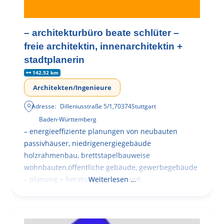
– architekturbüro beate schlüter –
freie architektin, innenarchitektin +
stadtplanerin
142.52 km
Architekten/Ingenieure
Adresse:
Dilleniusstraße 5/1
,
70374
Stuttgart
Baden-Württemberg
– energieeffiziente planungen von neubauten
passivhäuser, niedrigenergiegebäude
holzrahmenbau, brettstapelbauweise
wohnbauten,öffentliche gebäude, gewerbegebäude
– planung + beratung bei an – und
Weiterlesen …