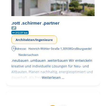
.rott .schirmer .partner
212.57 km
Architekten/Ingenieure
Adresse:
Heinrich-Wöhler-Straße 1
,
30938
Großburgwedel
Niedersachsen
.neubauen .umbauen .weiterbauen Wir entwickeln
kreative und individuelle Lösungen für Neu- und
Altbauten, Planen nachhaltig, energieoptimiert und
dauerhaft. Als Freie
Weiterlesen …