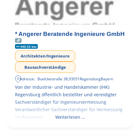
* Angerer Beratende Ingenieure GmbH
440.53 km
Architekten/Ingenieure
Bausachverständige
Adresse:
Boelckestraße 38
,
93051
Regensburg
Bayern
Von der Industrie- und Handelskammer (IHK)
Regensburg öffentlich bestellter und vereidigter
Sachverständiger für Ingenieurvermessung
Verantwortlicher Sachverständiger für Vermessung
im Bauwesen
Weiterlesen …