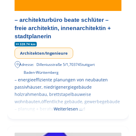
– architekturbüro beate schlüter –
freie architektin, innenarchitektin +
stadtplanerin
328.74 km
Architekten/Ingenieure
Adresse:
Dilleniusstraße 5/1
,
70374
Stuttgart
Baden-Württemberg
– energieeffiziente planungen von neubauten
passivhäuser, niedrigenergiegebäude
holzrahmenbau, brettstapelbauweise
wohnbauten,öffentliche gebäude, gewerbegebäude
– planung + beratung bei an – und
Weiterlesen …