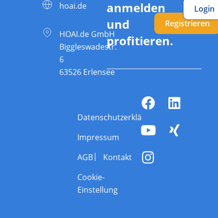
anmelden
hoai.de
Login
und
Registrieren
HOAI.de GmbH
profitieren.
Biggleswadestr.
6
63526 Erlensee
Datenschutzerklärung
Impressum
AGB
Kontakt
Cookie-
Einstellung