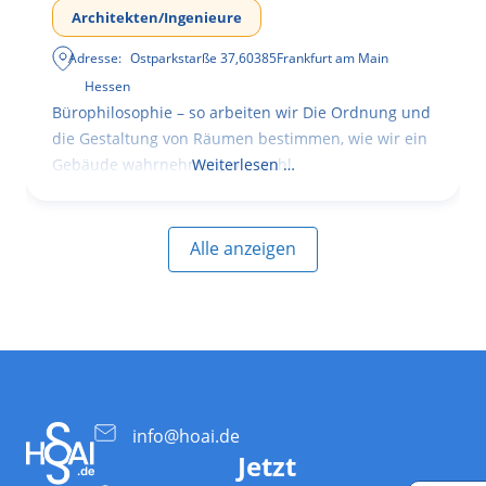
Architekten/Ingenieure
Adresse:
Ostparkstarße 37
,
60385
Frankfurt am Main
Hessen
Bürophilosophie – so arbeiten wir Die Ordnung und
die Gestaltung von Räumen bestimmen, wie wir ein
Gebäude wahrnehmen, wie wohl
Weiterlesen …
Alle anzeigen
info@hoai.de
Jetzt