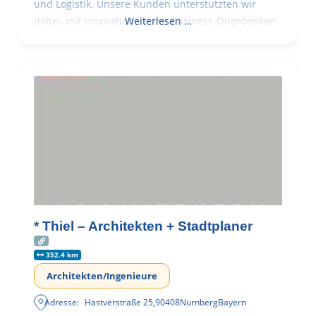
und Logistik. Unsere Kunden unterstützten wir
dabei, mit Innovationen und Business-Querdenken
Weiterlesen …
* Thiel – Architekten + Stadtplaner
352.4 km
Architekten/Ingenieure
Adresse:
Hastverstraße 25
,
90408
Nürnberg
Bayern