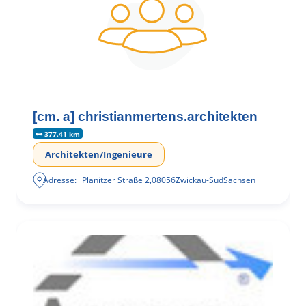
[cm. a] christianmertens.architekten
377.41 km
Architekten/Ingenieure
Adresse:
Planitzer Straße 2
,
08056
Zwickau-Süd
Sachsen