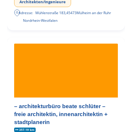
Architekten/Ingenieure
Adresse:
Mühlenstraße 183
,
45473
Mülheim an der Ruhr
Nordrhein-Westfalen
– architekturbüro beate schlüter –
freie architektin, innenarchitektin +
stadtplanerin
357.19 km