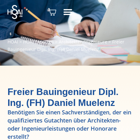
HOAI
>
HOAI Experten
>
Architekten/Ingenieure
>
Freier
Bauingenieur Dipl. Ing. (FH) Daniel Muelenz
Freier Bauingenieur Dipl.
Ing. (FH) Daniel Muelenz
Benötigen Sie einen Sachverständigen, der ein
qualifiziertes Gutachten über Architekten-
oder Ingenieurleistungen oder Honorare
erstellt?