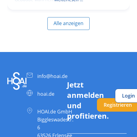
Alle anzeigen
info@hoai.de
Jetzt
anmelden
hoai.de
Login
und
Registrieren
HOAI.de GmbH
profitieren.
Biggleswadestr.
6
63526 Erlensee