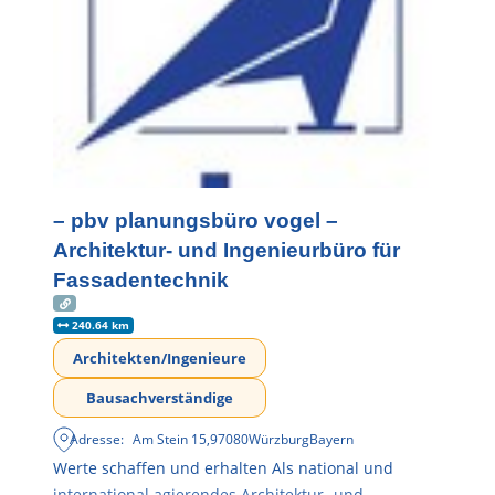
– pbv planungsbüro vogel –
Architektur- und Ingenieurbüro für
Fassadentechnik
240.64 km
Architekten/Ingenieure
Bausachverständige
Adresse:
Am Stein 15
,
97080
Würzburg
Bayern
Werte schaffen und erhalten Als national und
international agierendes Architektur- und