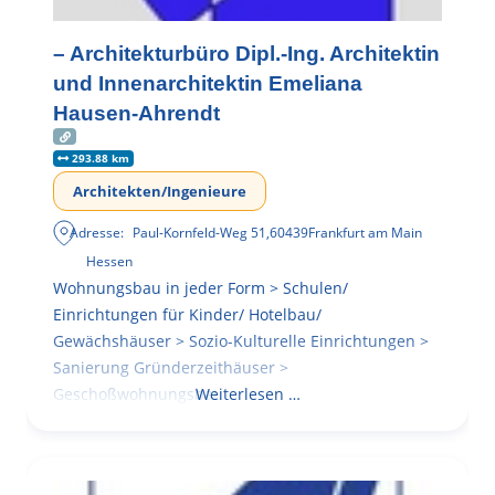
– Architekturbüro Dipl.-Ing. Architektin
und Innenarchitektin Emeliana
Hausen-Ahrendt
293.88 km
Architekten/Ingenieure
Adresse:
Paul-Kornfeld-Weg 51
,
60439
Frankfurt am Main
Hessen
Wohnungsbau in jeder Form > Schulen/
Einrichtungen für Kinder/ Hotelbau/
Gewächshäuser > Sozio-Kulturelle Einrichtungen >
Sanierung Gründerzeithäuser >
Geschoßwohnungsbau
Weiterlesen …