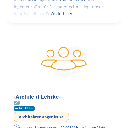
Ingenieurbüro für Fassadentechnik liegt unser
hauptsächlicher Fokus in der
Weiterlesen …
-Architekt Lehrke-
291.83 km
Architekten/Ingenieure
Adresse:
Bornwiesenweg 26
,
60322
Frankfurt am Main