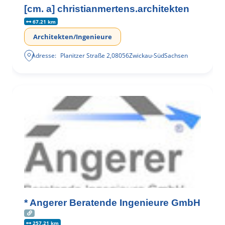
[cm. a] christianmertens.architekten
67.21 km
Architekten/Ingenieure
Adresse:
Planitzer Straße 2
,
08056
Zwickau-Süd
Sachsen
* Angerer Beratende Ingenieure GmbH
257.21 km