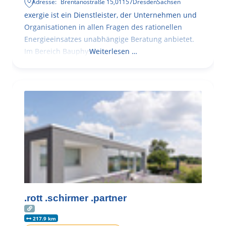
Adresse:
Brentanostraße 15
,
01157
Dresden
Sachsen
exergie ist ein Dienstleister, der Unternehmen und
Organisationen in allen Fragen des rationellen
Energieeinsatzes unabhängige Beratung anbietet.
Im Bereich Bauphysik
Weiterlesen …
.rott .schirmer .partner
217.9 km