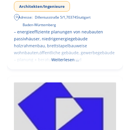
Architekten/Ingenieure
Adresse:
Dilleniusstraße 5/1
,
70374
Stuttgart
Baden-Württemberg
– energieeffiziente planungen von neubauten
passivhäuser, niedrigenergiegebäude
holzrahmenbau, brettstapelbauweise
wohnbauten,öffentliche gebäude, gewerbegebäude
– planung + beratung bei an – und
Weiterlesen …