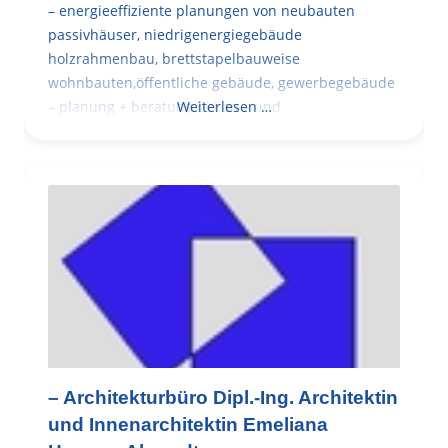
– energieeffiziente planungen von neubauten
passivhäuser, niedrigenergiegebäude
holzrahmenbau, brettstapelbauweise
wohnbauten,öffentliche gebäude, gewerbegebäude
– planung + beratung bei an – und
Weiterlesen …
– Architekturbüro Dipl.-Ing. Architektin
und Innenarchitektin Emeliana