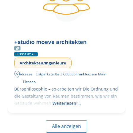
+studio moeve architekten
3351.82 km
Architekten/Ingenieure
Adresse:
Ostparkstarße 37
,
60385
Frankfurt am Main
Hessen
Bürophilosophie – so arbeiten wir Die Ordnung und
die Gestaltung von Räumen bestimmen, wie wir ein
Gebäude wahrnehmen, wie wohl
Weiterlesen …
Alle anzeigen