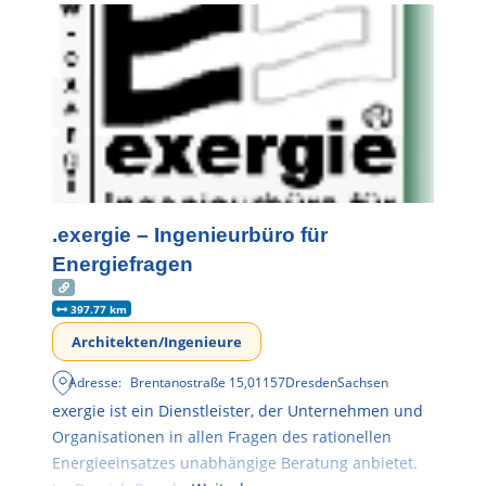
.exergie – Ingenieurbüro für
Energiefragen
397.77 km
Architekten/Ingenieure
Adresse:
Brentanostraße 15
,
01157
Dresden
Sachsen
exergie ist ein Dienstleister, der Unternehmen und
Organisationen in allen Fragen des rationellen
Energieeinsatzes unabhängige Beratung anbietet.