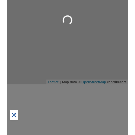
Leaflet
| Map data ©
OpenStreetMap
contributors