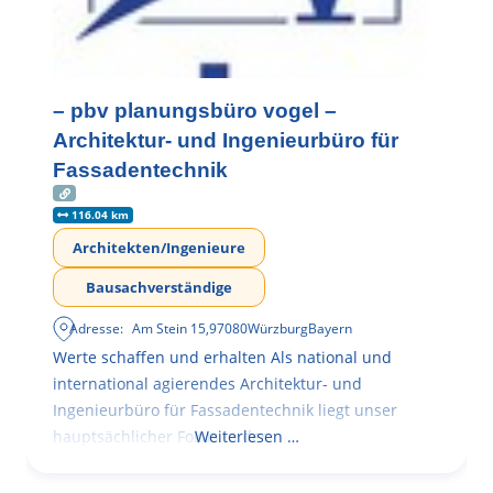
– pbv planungsbüro vogel –
Architektur- und Ingenieurbüro für
Fassadentechnik
116.04 km
Architekten/Ingenieure
Bausachverständige
Adresse:
Am Stein 15
,
97080
Würzburg
Bayern
Werte schaffen und erhalten Als national und
international agierendes Architektur- und
Ingenieurbüro für Fassadentechnik liegt unser
hauptsächlicher Fokus in der
Weiterlesen …