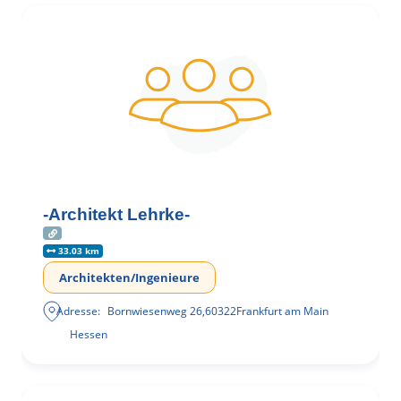
-Architekt Lehrke-
33.03 km
Architekten/Ingenieure
Adresse:
Bornwiesenweg 26
,
60322
Frankfurt am Main
Hessen