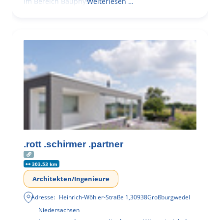
Im Bereich Bauphysik
Weiterlesen …
.rott .schirmer .partner
303.53 km
Architekten/Ingenieure
Adresse:
Heinrich-Wöhler-Straße 1
,
30938
Großburgwedel
Niedersachsen