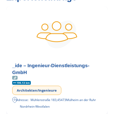
_ide – Ingenieur-Dienstleistungs-
GmbH
196.13 km
Architekten/Ingenieure
Adresse:
Mühlenstraße 183
,
45473
Mülheim an der Ruhr
Nordrhein-Westfalen