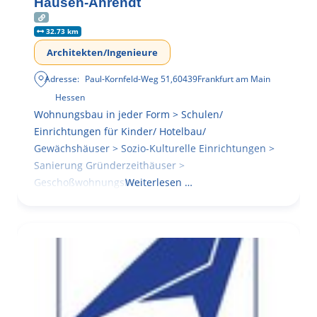
Hausen-Ahrendt
32.73 km
Architekten/Ingenieure
Adresse:
Paul-Kornfeld-Weg 51
,
60439
Frankfurt am Main
Hessen
Wohnungsbau in jeder Form > Schulen/
Einrichtungen für Kinder/ Hotelbau/
Gewächshäuser > Sozio-Kulturelle Einrichtungen >
Sanierung Gründerzeithäuser >
Geschoßwohnungsbau
Weiterlesen …