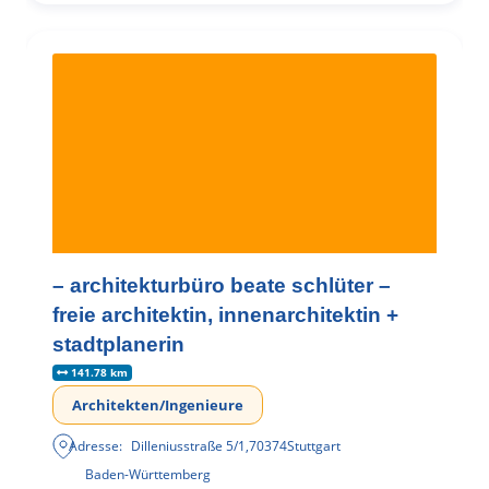
– architekturbüro beate schlüter –
freie architektin, innenarchitektin +
stadtplanerin
141.78 km
Architekten/Ingenieure
Adresse:
Dilleniusstraße 5/1
,
70374
Stuttgart
Baden-Württemberg