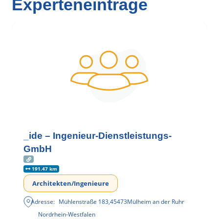
Experteneinträge
_ide – Ingenieur-Dienstleistungs-
GmbH
191.47 km
Architekten/Ingenieure
Adresse:
Mühlenstraße 183
,
45473
Mülheim an der Ruhr
Nordrhein-Westfalen