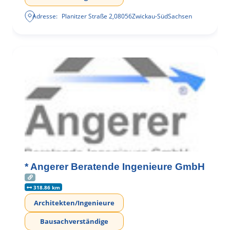
Adresse:
Planitzer Straße 2
,
08056
Zwickau-Süd
Sachsen
* Angerer Beratende Ingenieure GmbH
318.86 km
Architekten/Ingenieure
Bausachverständige