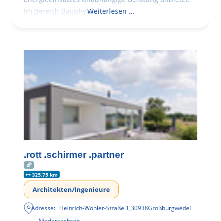
Im Bereich Bauphysik
Weiterlesen …
.rott .schirmer .partner
325.75 km
Architekten/Ingenieure
Adresse:
Heinrich-Wöhler-Straße 1
,
30938
Großburgwedel
Niedersachsen