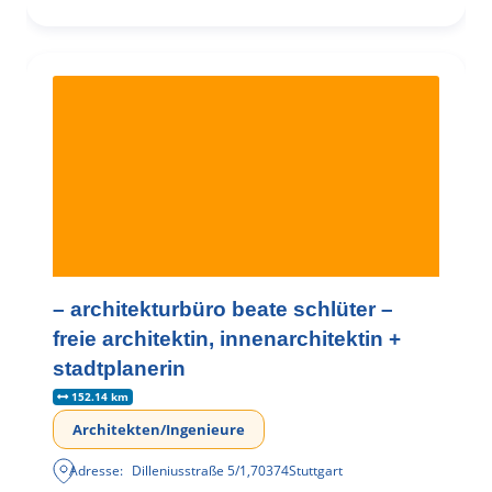
– architekturbüro beate schlüter –
freie architektin, innenarchitektin +
stadtplanerin
152.14 km
Architekten/Ingenieure
Adresse:
Dilleniusstraße 5/1
,
70374
Stuttgart