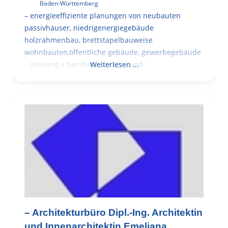
Baden-Württemberg
– energieeffiziente planungen von neubauten
passivhäuser, niedrigenergiegebäude
holzrahmenbau, brettstapelbauweise
wohnbauten,öffentliche gebäude, gewerbegebäude
– planung + beratung bei an – und
Weiterlesen …
– Architekturbüro Dipl.-Ing. Architektin
und Innenarchitektin Emeliana