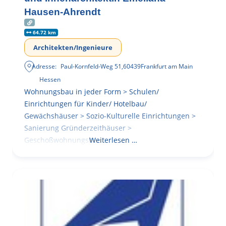
Hausen-Ahrendt
64.72 km
Architekten/Ingenieure
Adresse:
Paul-Kornfeld-Weg 51
,
60439
Frankfurt am Main
Hessen
Wohnungsbau in jeder Form > Schulen/
Einrichtungen für Kinder/ Hotelbau/
Gewächshäuser > Sozio-Kulturelle Einrichtungen >
Sanierung Gründerzeithäuser >
Geschoßwohnungsbau
Weiterlesen …