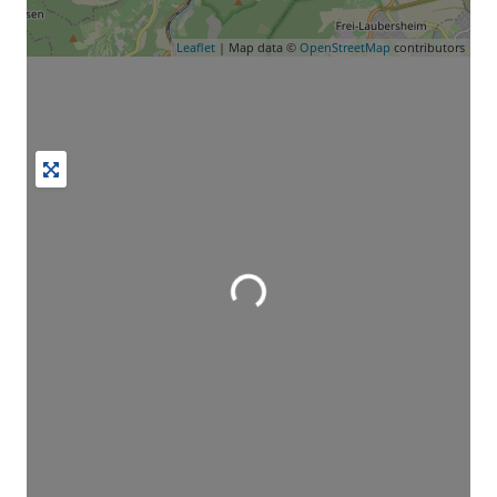
Leaflet
| Map data ©
OpenStreetMap
contributors
Wird geladen …