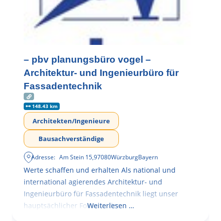
– pbv planungsbüro vogel –
Architektur- und Ingenieurbüro für
Fassadentechnik
148.43 km
Architekten/Ingenieure
Bausachverständige
Adresse:
Am Stein 15
,
97080
Würzburg
Bayern
Werte schaffen und erhalten Als national und
international agierendes Architektur- und
Ingenieurbüro für Fassadentechnik liegt unser
hauptsächlicher Fokus in der
Weiterlesen …