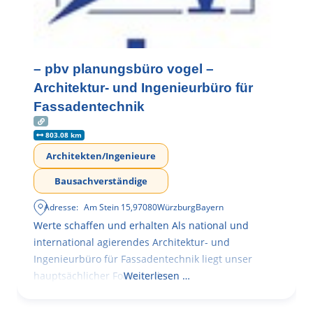
– pbv planungsbüro vogel –
Architektur- und Ingenieurbüro für
Fassadentechnik
803.08 km
Architekten/Ingenieure
Bausachverständige
Adresse:
Am Stein 15
,
97080
Würzburg
Bayern
Werte schaffen und erhalten Als national und
international agierendes Architektur- und
Ingenieurbüro für Fassadentechnik liegt unser
hauptsächlicher Fokus in der
Weiterlesen …