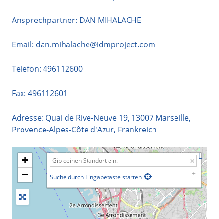
Ansprechpartner: DAN MIHALACHE
Email:
dan.mihalache@idmproject.com
Telefon:
496112600
Fax: 496112601
Adresse:
Quai de Rive-Neuve 19
,
13007
Marseille
,
Provence-Alpes-Côte d'Azur
,
Frankreich
+
−
Suche durch Eingabetaste starten