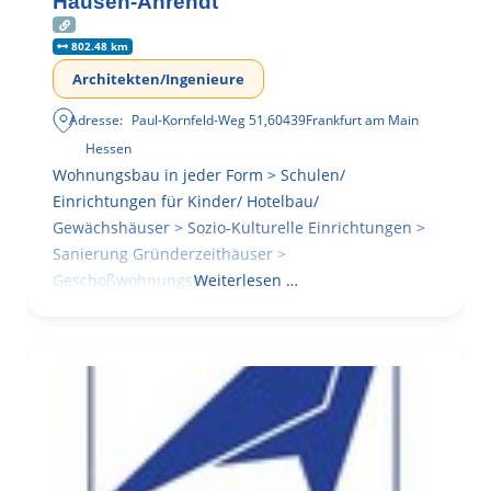
Hausen-Ahrendt
802.48 km
Architekten/Ingenieure
Adresse:
Paul-Kornfeld-Weg 51
,
60439
Frankfurt am Main
Hessen
Wohnungsbau in jeder Form > Schulen/
Einrichtungen für Kinder/ Hotelbau/
Gewächshäuser > Sozio-Kulturelle Einrichtungen >
Sanierung Gründerzeithäuser >
Geschoßwohnungsbau
Weiterlesen …