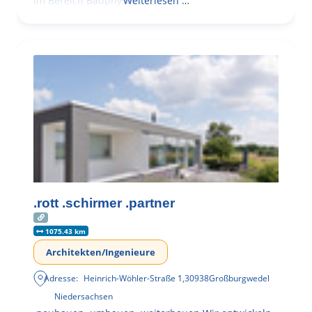
Im Bereich Bauphysik
Weiterlesen …
.rott .schirmer .partner
1075.43 km
Architekten/Ingenieure
Adresse:
Heinrich-Wöhler-Straße 1
,
30938
Großburgwedel
Niedersachsen