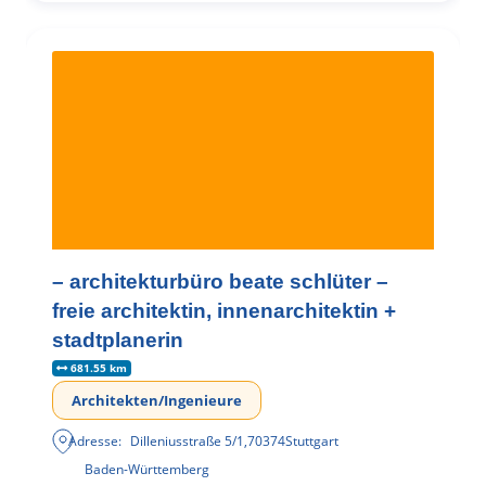
– architekturbüro beate schlüter –
freie architektin, innenarchitektin +
stadtplanerin
681.55 km
Architekten/Ingenieure
Adresse:
Dilleniusstraße 5/1
,
70374
Stuttgart
Baden-Württemberg