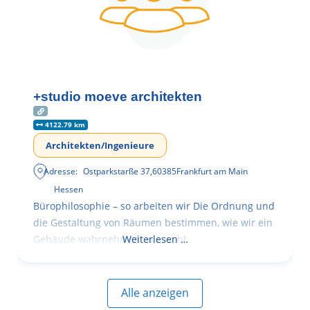
+studio moeve architekten
4122.79 km
Architekten/Ingenieure
Adresse:
Ostparkstarße 37
,
60385
Frankfurt am Main
Hessen
Bürophilosophie – so arbeiten wir Die Ordnung und
die Gestaltung von Räumen bestimmen, wie wir ein
Gebäude wahrnehmen, wie wohl
Weiterlesen …
Alle anzeigen