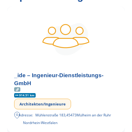
_ide – Ingenieur-Dienstleistungs-
GmbH
914.51 km
Architekten/Ingenieure
Adresse:
Mühlenstraße 183
,
45473
Mülheim an der Ruhr
Nordrhein-Westfalen