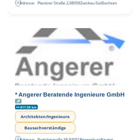
Adresse:
Planitzer Straße 2
,
08056
Zwickau-Süd
Sachsen
* Angerer Beratende Ingenieure GmbH
817.56 km
Architekten/Ingenieure
Bausachverständige
Adresse:
Boelckestraße 38
,
93051
Regensburg
Bayern