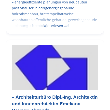
– energieeffiziente planungen von neubauten
passivhäuser, niedrigenergiegebäude
holzrahmenbau, brettstapelbauweise
wohnbauten,öffentliche gebäude, gewerbegebäude
– planung + beratung bei an – und
Weiterlesen …
– Architekturbüro Dipl.-Ing. Architektin
und Innenarchitektin Emeliana