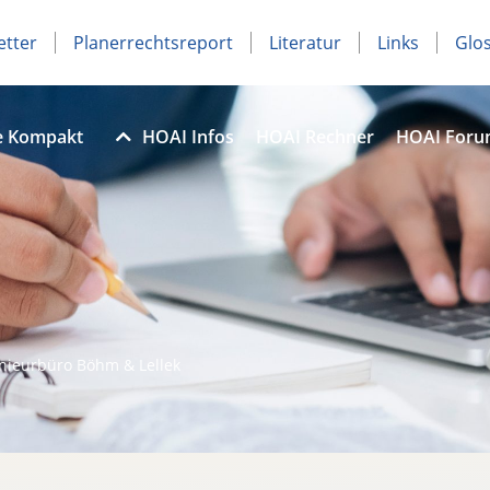
etter
Planerrechtsreport
Literatur
Links
Glo
e Kompakt
HOAI Infos
HOAI Rechner
HOAI For
nieurbüro Böhm & Lellek