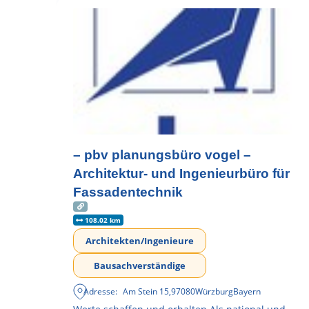
– pbv planungsbüro vogel –
Architektur- und Ingenieurbüro für
Fassadentechnik
108.02 km
Architekten/Ingenieure
Bausachverständige
Adresse:
Am Stein 15
,
97080
Würzburg
Bayern