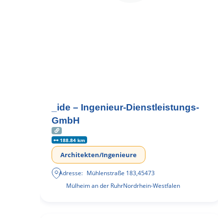
_ide – Ingenieur-Dienstleistungs-
GmbH
188.84 km
Architekten/Ingenieure
Adresse:
Mühlenstraße 183
,
45473
Mülheim an der Ruhr
Nordrhein-Westfalen