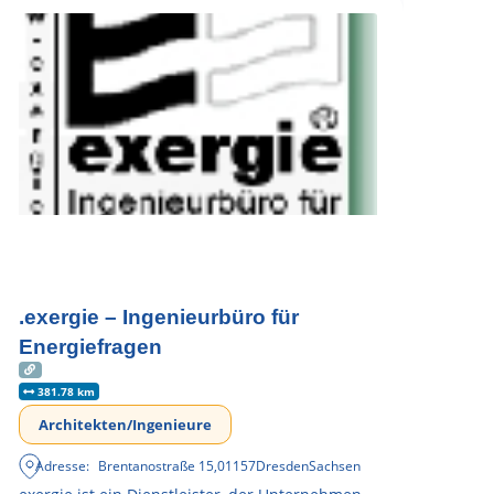
.exergie – Ingenieurbüro für
Energiefragen
381.78 km
Architekten/Ingenieure
Adresse:
Brentanostraße 15
,
01157
Dresden
Sachsen