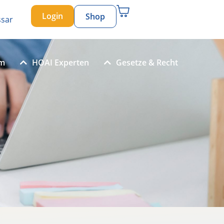
Login
Shop
ssar
um
HOAI Experten
Gesetze & Recht