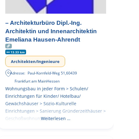
– Architekturbüro Dipl.-Ing.
Architektin und Innenarchitektin
Emeliana Hausen-Ahrendt
13.33 km
Architekten/Ingenieure
Adresse:
Paul-Kornfeld-Weg 51
,
60439
Frankfurt am Main
Hessen
Wohnungsbau in jeder Form > Schulen/
Einrichtungen für Kinder/ Hotelbau/
Gewächshäuser > Sozio-Kulturelle
Einrichtungen > Sanierung Gründerzeithäuser >
Geschoßwohnungsbau
Weiterlesen …