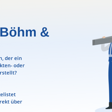
o Böhm &
, der ein
ekten- oder
rstellt?
elistet
rekt über