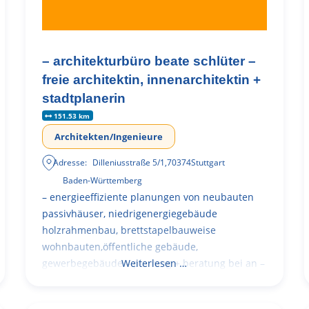
– architekturbüro beate schlüter –
freie architektin, innenarchitektin +
stadtplanerin
151.53 km
Architekten/Ingenieure
Adresse:
Dilleniusstraße 5/1
,
70374
Stuttgart
Baden-Württemberg
– energieeffiziente planungen von neubauten
passivhäuser, niedrigenergiegebäude
holzrahmenbau, brettstapelbauweise
wohnbauten,öffentliche gebäude,
gewerbegebäude – planung + beratung bei an –
Weiterlesen …
und