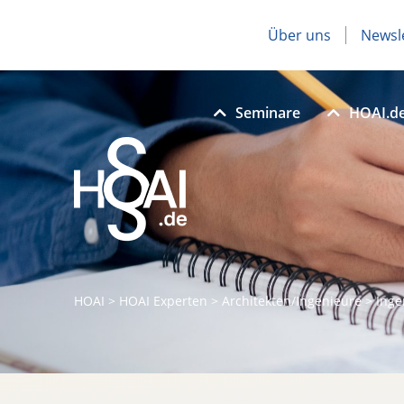
Über uns
Newsl
Seminare
HOAI.d
HOAI
>
HOAI Experten
>
Architekten/Ingenieure
>
Inge