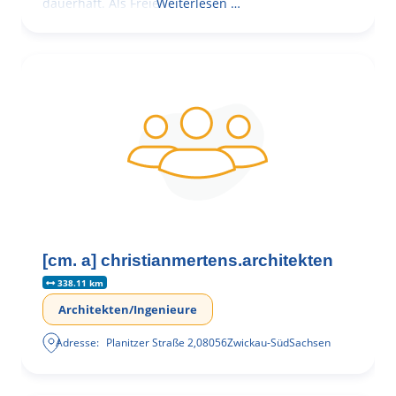
dauerhaft. Als Freie
Weiterlesen …
[cm. a] christianmertens.architekten
338.11 km
Architekten/Ingenieure
Adresse:
Planitzer Straße 2
,
08056
Zwickau-Süd
Sachsen