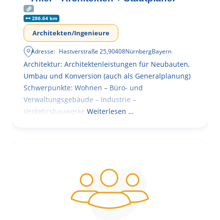
286.64 km
Architekten/Ingenieure
Adresse:
Hastverstraße 25
,
90408
Nürnberg
Bayern
Architektur: Architektenleistungen für Neubauten,
Umbau und Konversion (auch als Generalplanung)
Schwerpunkte: Wohnen – Büro- und
Verwaltungsgebäude – Industrie –
Verkehrsbauwerke.
Weiterlesen …