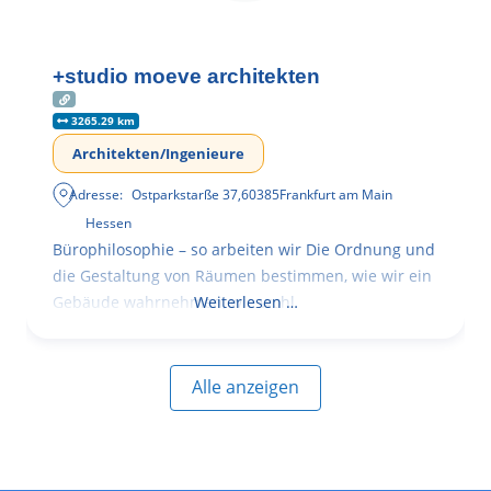
+studio moeve architekten
3265.29 km
Architekten/Ingenieure
Adresse:
Ostparkstarße 37
,
60385
Frankfurt am Main
Hessen
Bürophilosophie – so arbeiten wir Die Ordnung und
die Gestaltung von Räumen bestimmen, wie wir ein
Gebäude wahrnehmen, wie wohl
Weiterlesen …
Alle anzeigen