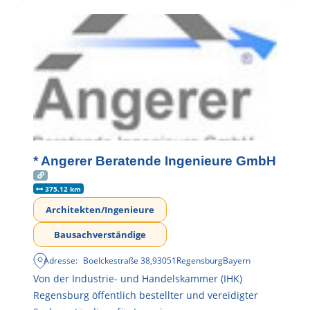
* Angerer Beratende Ingenieure GmbH
375.12 km
Architekten/Ingenieure
Bausachverständige
Adresse:
Boelckestraße 38
,
93051
Regensburg
Bayern
Von der Industrie- und Handelskammer (IHK)
Regensburg öffentlich bestellter und vereidigter