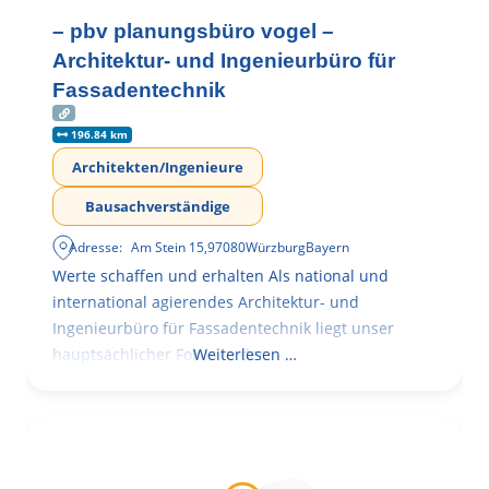
– pbv planungsbüro vogel –
Architektur- und Ingenieurbüro für
Fassadentechnik
196.84 km
Architekten/Ingenieure
Bausachverständige
Adresse:
Am Stein 15
,
97080
Würzburg
Bayern
Werte schaffen und erhalten Als national und
international agierendes Architektur- und
Ingenieurbüro für Fassadentechnik liegt unser
hauptsächlicher Fokus in der
Weiterlesen …