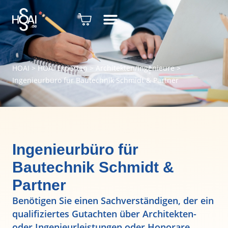
HOAI
>
HOAI Experten
>
Architekten/Ingenieure
>
Ingenieurbüro für Bautechnik Schmidt & Partner
Ingenieurbüro für
Bautechnik Schmidt &
Partner
Benötigen Sie einen Sachverständigen, der ein
qualifiziertes Gutachten über Architekten-
oder Ingenieurleistungen oder Honorare