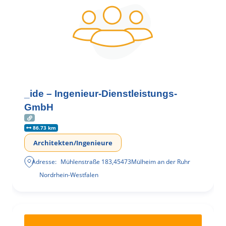
_ide – Ingenieur-Dienstleistungs-
GmbH
86.73 km
Architekten/Ingenieure
Adresse:
Mühlenstraße 183
,
45473
Mülheim an der Ruhr
Nordrhein-Westfalen