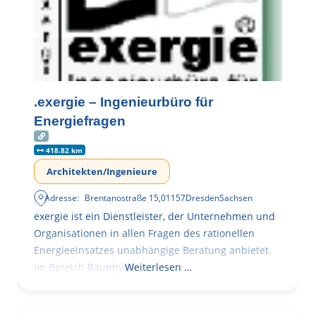
.exergie – Ingenieurbüro für
Energiefragen
418.82 km
Architekten/Ingenieure
Adresse:
Brentanostraße 15
,
01157
Dresden
Sachsen
exergie ist ein Dienstleister, der Unternehmen und
Organisationen in allen Fragen des rationellen
Energieeinsatzes unabhängige Beratung anbietet.
Im Bereich Bauphysik
Weiterlesen …