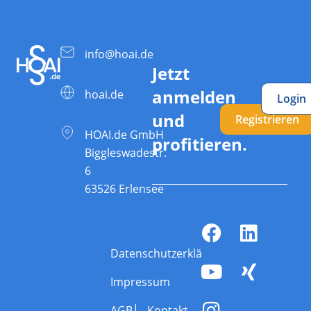
info@hoai.de
Jetzt
anmelden
hoai.de
Login
und
Registrieren
HOAI.de GmbH
profitieren.
Biggleswadestr.
6
63526 Erlensee
Datenschutzerklärung
Impressum
AGB
Kontakt