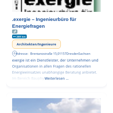
.exergie – Ingenieurbüro für
Energiefragen
389 km
Architekten/Ingenieure
Adresse:
Brentanostraße 15
,
01157
Dresden
Sachsen
exergie ist ein Dienstleister, der Unternehmen und
Organisationen in allen Fragen des rationellen
Energieeinsatzes unabhängige Beratung anbietet.
Im Bereich Bauphysik
Weiterlesen …