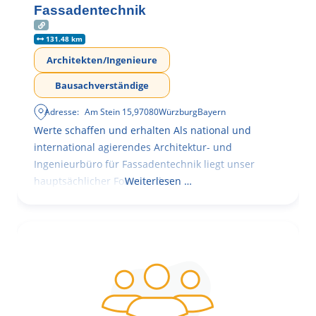
Fassadentechnik
131.48 km
Architekten/Ingenieure
Bausachverständige
Adresse:
Am Stein 15
,
97080
Würzburg
Bayern
Werte schaffen und erhalten Als national und
international agierendes Architektur- und
Ingenieurbüro für Fassadentechnik liegt unser
hauptsächlicher Fokus in der
Weiterlesen …