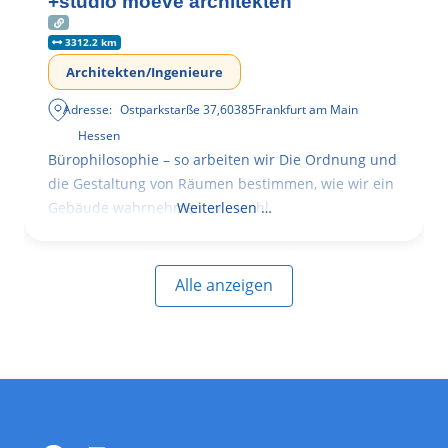
+studio moeve architekten
3312.2 km
Architekten/Ingenieure
Adresse:
Ostparkstarße 37
,
60385
Frankfurt am Main
Hessen
Bürophilosophie – so arbeiten wir Die Ordnung und
die Gestaltung von Räumen bestimmen, wie wir ein
Gebäude wahrnehmen, wie wohl
Weiterlesen …
Alle anzeigen