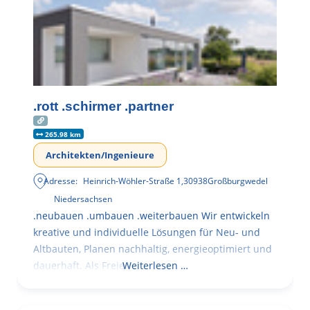
.rott .schirmer .partner
265.98 km
Architekten/Ingenieure
Adresse:
Heinrich-Wöhler-Straße 1
,
30938
Großburgwedel
Niedersachsen
.neubauen .umbauen .weiterbauen Wir entwickeln
kreative und individuelle Lösungen für Neu- und
Altbauten, Planen nachhaltig, energieoptimiert und
dauerhaft. Als Freie
Weiterlesen …