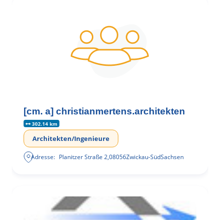
[cm. a] christianmertens.architekten
302.14 km
Architekten/Ingenieure
Adresse:
Planitzer Straße 2
,
08056
Zwickau-Süd
Sachsen