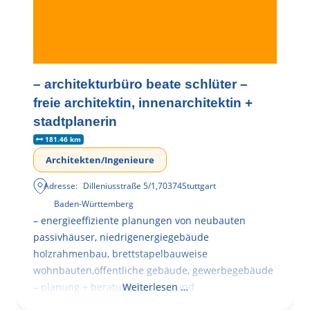
– architekturbüro beate schlüter –
freie architektin, innenarchitektin +
stadtplanerin
181.46 km
Architekten/Ingenieure
Adresse:
Dilleniusstraße 5/1
,
70374
Stuttgart
Baden-Württemberg
– energieeffiziente planungen von neubauten
passivhäuser, niedrigenergiegebäude
holzrahmenbau, brettstapelbauweise
wohnbauten,öffentliche gebäude, gewerbegebäude
– planung + beratung bei an – und
Weiterlesen …