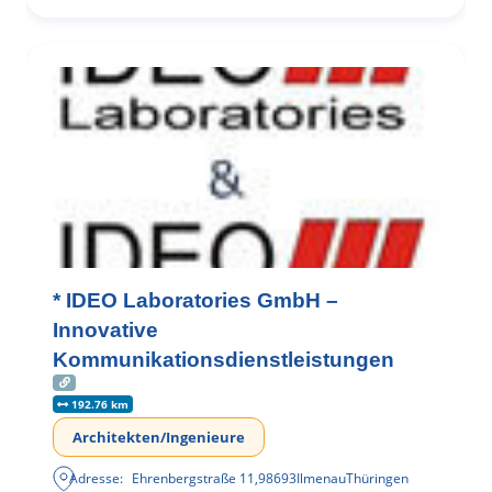
* IDEO Laboratories GmbH –
Innovative
Kommunikationsdienstleistungen
192.76 km
Architekten/Ingenieure
Adresse:
Ehrenbergstraße 11
,
98693
Ilmenau
Thüringen