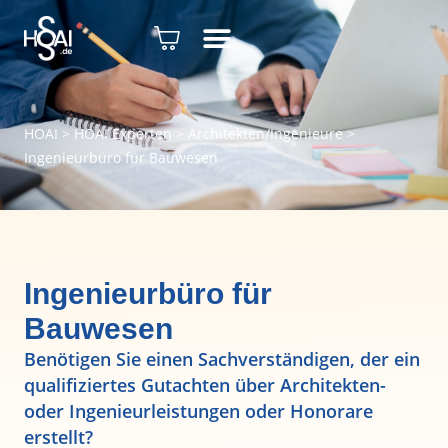
HOAI
>
HOAI Experten
>
Architekten/Ingenieure
>
Ingenieurbüro für Bauwesen
Ingenieurbüro für
Bauwesen
Benötigen Sie einen Sachverständigen, der ein
qualifiziertes Gutachten über Architekten-
oder Ingenieurleistungen oder Honorare
erstellt?