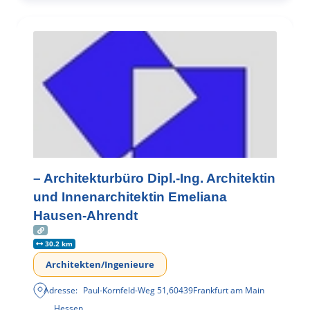
– Architekturbüro Dipl.-Ing. Architektin
und Innenarchitektin Emeliana
Hausen-Ahrendt
30.2 km
Architekten/Ingenieure
Adresse:
Paul-Kornfeld-Weg 51
,
60439
Frankfurt am Main
Hessen