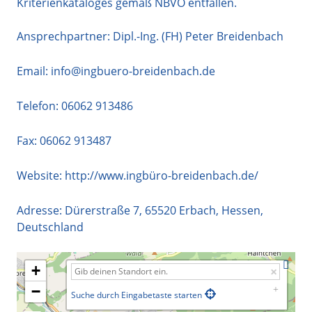
Kriterienkataloges gemäß NBVO entfallen.
Ansprechpartner: Dipl.-Ing. (FH) Peter Breidenbach
Email:
info@ingbuero-breidenbach.de
Telefon:
06062 913486
Fax: 06062 913487
Website:
http://www.ingbüro-breidenbach.de/
Adresse:
Dürerstraße 7
,
65520
Erbach
,
Hessen
,
Deutschland
+
−
Suche durch Eingabetaste starten