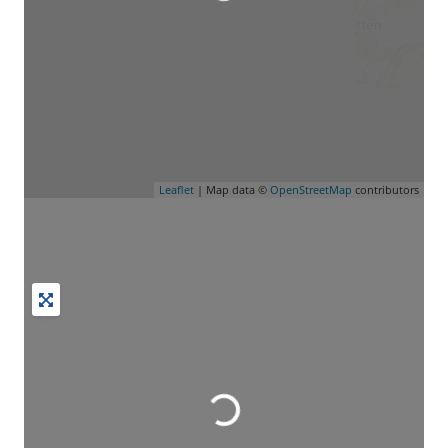
Leaflet
| Map data ©
OpenStreetMap
contributors
Wird geladen …