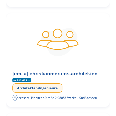
[cm. a] christianmertens.architekten
380.69 km
Architekten/Ingenieure
Adresse:
Planitzer Straße 2
,
08056
Zwickau-Süd
Sachsen