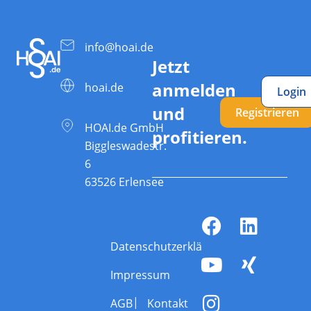
info@hoai.de
Jetzt
anmelden
hoai.de
Login
und
Registrieren
HOAI.de GmbH
profitieren.
Biggleswadestr.
6
63526 Erlensee
Datenschutzerklärung
Impressum
AGB
Kontakt