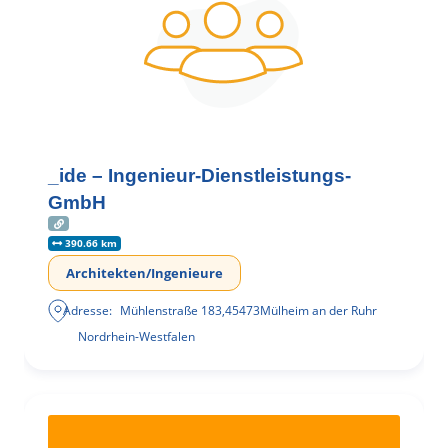
_ide – Ingenieur-Dienstleistungs-
GmbH
390.66 km
Architekten/Ingenieure
Adresse:
Mühlenstraße 183
,
45473
Mülheim an der Ruhr
Nordrhein-Westfalen