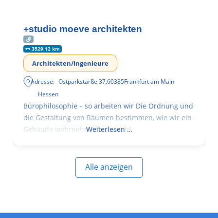
+studio moeve architekten
3529.12 km
Architekten/Ingenieure
Adresse:
Ostparkstarße 37
,
60385
Frankfurt am Main
Hessen
Bürophilosophie – so arbeiten wir Die Ordnung und
die Gestaltung von Räumen bestimmen, wie wir ein
Gebäude wahrnehmen, wie wohl
Weiterlesen …
Alle anzeigen