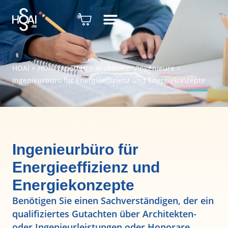
HOAI
>
HOAI Experten
>
Architekten/Ingenieure
>
Ingenieurbüro für Energieeffizienz und Energiekonzepte
Ingenieurbüro für
Energieeffizienz und
Energiekonzepte
Benötigen Sie einen Sachverständigen, der ein
qualifiziertes Gutachten über Architekten-
oder Ingenieurleistungen oder Honorare