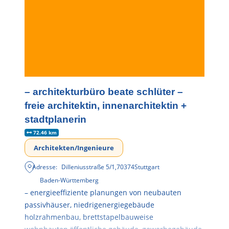
– architekturbüro beate schlüter –
freie architektin, innenarchitektin +
stadtplanerin
72.46 km
Architekten/Ingenieure
Adresse:
Dilleniusstraße 5/1
,
70374
Stuttgart
Baden-Württemberg
– energieeffiziente planungen von neubauten
passivhäuser, niedrigenergiegebäude
holzrahmenbau, brettstapelbauweise