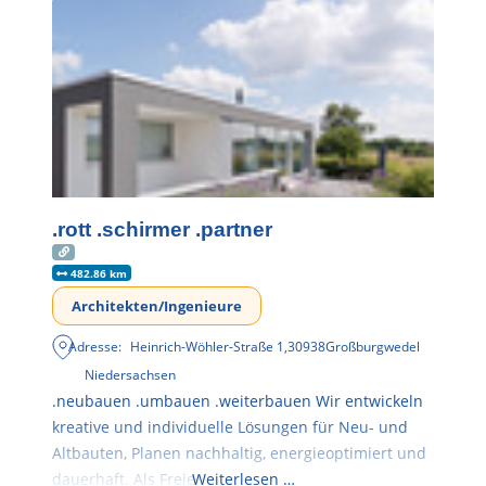
.rott .schirmer .partner
482.86 km
Architekten/Ingenieure
Adresse:
Heinrich-Wöhler-Straße 1
,
30938
Großburgwedel
Niedersachsen
.neubauen .umbauen .weiterbauen Wir entwickeln
kreative und individuelle Lösungen für Neu- und
Altbauten, Planen nachhaltig, energieoptimiert und
dauerhaft. Als Freie
Weiterlesen …