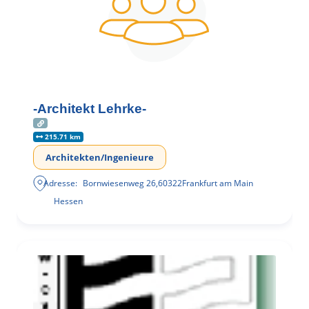
-Architekt Lehrke-
215.71 km
Architekten/Ingenieure
Adresse:
Bornwiesenweg 26
,
60322
Frankfurt am Main
Hessen