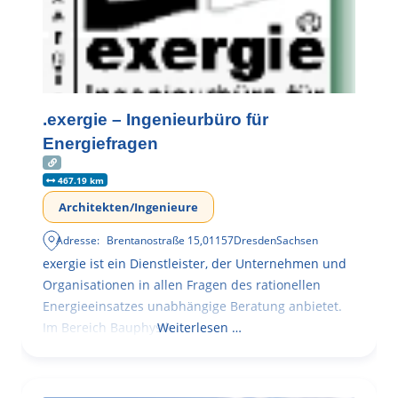
.exergie – Ingenieurbüro für
Energiefragen
467.19 km
Architekten/Ingenieure
Adresse:
Brentanostraße 15
,
01157
Dresden
Sachsen
exergie ist ein Dienstleister, der Unternehmen und
Organisationen in allen Fragen des rationellen
Energieeinsatzes unabhängige Beratung anbietet.
Im Bereich Bauphysik
Weiterlesen …