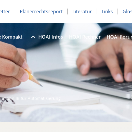
etter
Planerrechtsreport
Literatur
Links
Glo
e Kompakt
HOAI Infos
HOAI Rechner
HOAI For
artmann IB für Automatisierung