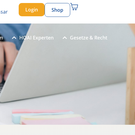
Login
Shop
ssar
um
HOAI Experten
Gesetze & Recht