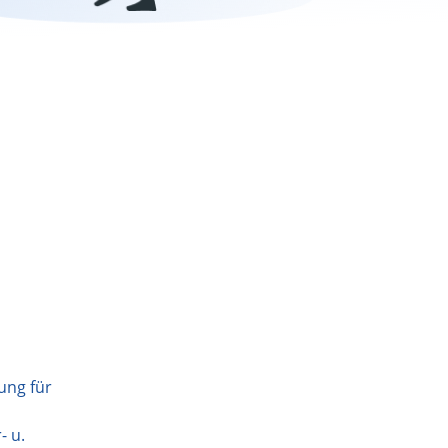
ung für
- u.