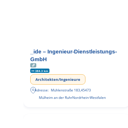
_ide – Ingenieur-Dienstleistungs-
GmbH
384.3 km
Architekten/Ingenieure
Adresse:
Mühlenstraße 183
,
45473
Mülheim an der Ruhr
Nordrhein-Westfalen