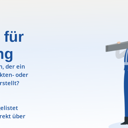
 für
ng
, der ein
ekten- oder
rstellt?
elistet
rekt über