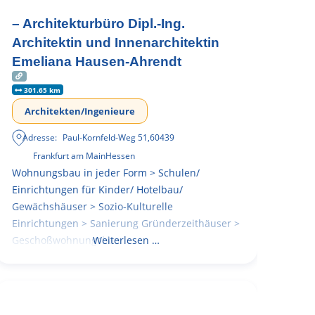
– Architekturbüro Dipl.-Ing.
Architektin und Innenarchitektin
Emeliana Hausen-Ahrendt
301.65 km
Architekten/Ingenieure
Adresse:
Paul-Kornfeld-Weg 51
,
60439
Frankfurt am Main
Hessen
Wohnungsbau in jeder Form > Schulen/
Einrichtungen für Kinder/ Hotelbau/
Gewächshäuser > Sozio-Kulturelle
Einrichtungen > Sanierung Gründerzeithäuser >
Geschoßwohnungsbau
Weiterlesen …