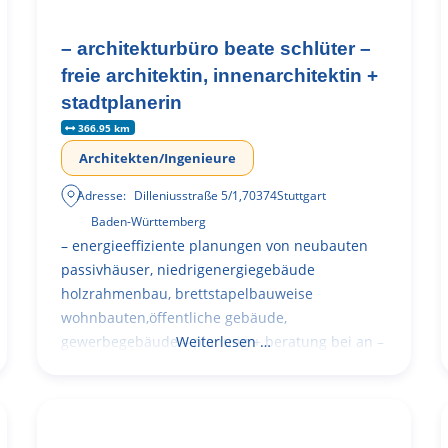
– architekturbüro beate schlüter –
freie architektin, innenarchitektin +
stadtplanerin
366.95 km
Architekten/Ingenieure
Adresse:
Dilleniusstraße 5/1
,
70374
Stuttgart
Baden-Württemberg
– energieeffiziente planungen von neubauten
passivhäuser, niedrigenergiegebäude
holzrahmenbau, brettstapelbauweise
wohnbauten,öffentliche gebäude,
gewerbegebäude – planung + beratung bei an –
Weiterlesen …
und