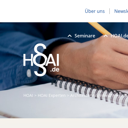
Über uns
Newsl
Seminare
HOAI.d
HOAI
>
HOAI Experten
>
Architekten/Ingenieure
>
J. H