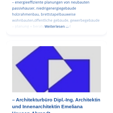
– energieeffiziente planungen von neubauten
passivhäuser, niedrigenergiegebäude
holzrahmenbau, brettstapelbauweise
wohnbauten,öffentliche gebäude, gewerbegebäude
– planung + beratung bei an – und
Weiterlesen …
– Architekturbüro Dipl.-Ing. Architektin
und Innenarchitektin Emeliana