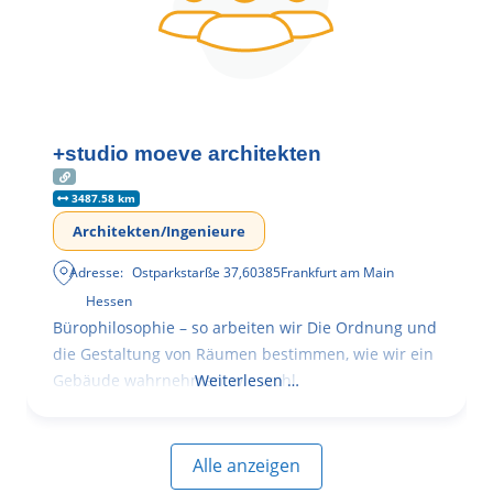
+studio moeve architekten
3487.58 km
Architekten/Ingenieure
Adresse:
Ostparkstarße 37
,
60385
Frankfurt am Main
Hessen
Bürophilosophie – so arbeiten wir Die Ordnung und
die Gestaltung von Räumen bestimmen, wie wir ein
Gebäude wahrnehmen, wie wohl
Weiterlesen …
Alle anzeigen