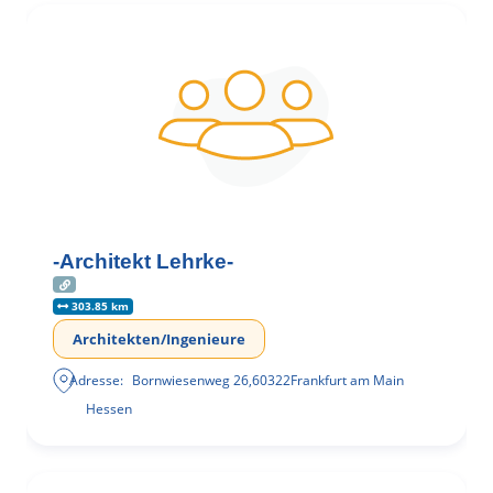
-Architekt Lehrke-
303.85 km
Architekten/Ingenieure
Adresse:
Bornwiesenweg 26
,
60322
Frankfurt am Main
Hessen