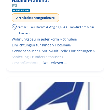
Hausen-Ahrendt
309.99 km
Architekten/Ingenieure
Adresse:
Paul-Kornfeld-Weg 51
,
60439
Frankfurt am Main
Hessen
Wohnungsbau in jeder Form > Schulen/
Einrichtungen für Kinder/ Hotelbau/
Gewächshäuser > Sozio-Kulturelle Einrichtungen >
Sanierung Gründerzeithäuser >
Geschoßwohnungsbau
Weiterlesen …