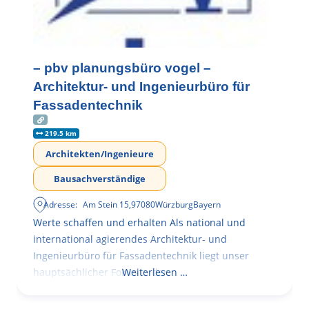
– pbv planungsbüro vogel –
Architektur- und Ingenieurbüro für
Fassadentechnik
219.5 km
Architekten/Ingenieure
Bausachverständige
Adresse:
Am Stein 15
,
97080
Würzburg
Bayern
Werte schaffen und erhalten Als national und
international agierendes Architektur- und
Ingenieurbüro für Fassadentechnik liegt unser
hauptsächlicher Fokus in der
Weiterlesen …