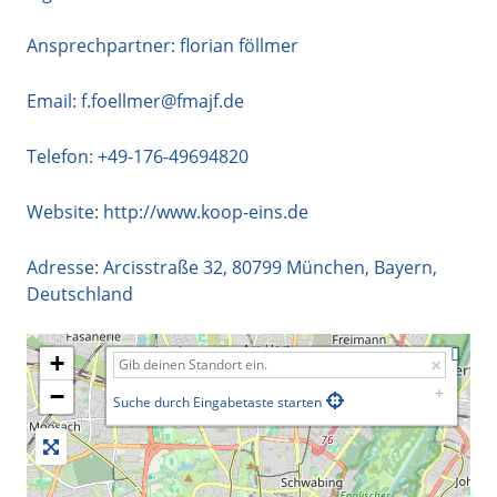
Ansprechpartner: florian föllmer
Email:
f.foellmer@fmajf.de
Telefon:
+49-176-49694820
Website:
http://www.koop-eins.de
Adresse:
Arcisstraße 32
,
80799
München
,
Bayern
,
Deutschland
+
−
Suche durch Eingabetaste starten