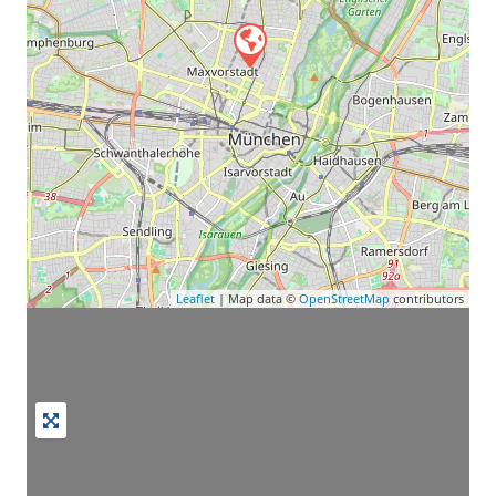
Leaflet
| Map data ©
OpenStreetMap
contributors