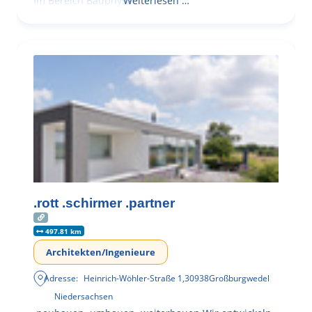
Im Bereich Bauphysik
Weiterlesen …
.rott .schirmer .partner
497.81 km
Architekten/Ingenieure
Adresse:
Heinrich-Wöhler-Straße 1
,
30938
Großburgwedel
Niedersachsen