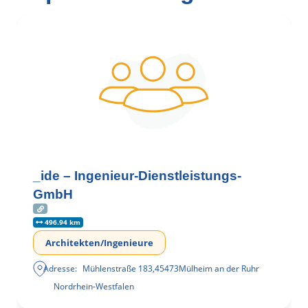
_ide – Ingenieur-Dienstleistungs-
GmbH
496.94 km
Architekten/Ingenieure
Adresse:
Mühlenstraße 183
,
45473
Mülheim an der Ruhr
Nordrhein-Westfalen