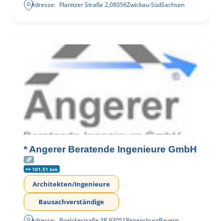
Adresse:
Planitzer Straße 2
,
08056
Zwickau-Süd
Sachsen
* Angerer Beratende Ingenieure GmbH
101.51 km
Architekten/Ingenieure
Bausachverständige
Adresse:
Boelckestraße 38
,
93051
Regensburg
Bayern