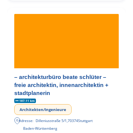
– architekturbüro beate schlüter –
freie architektin, innenarchitektin +
stadtplanerin
187.11 km
Architekten/Ingenieure
Adresse:
Dilleniusstraße 5/1
,
70374
Stuttgart
Baden-Württemberg