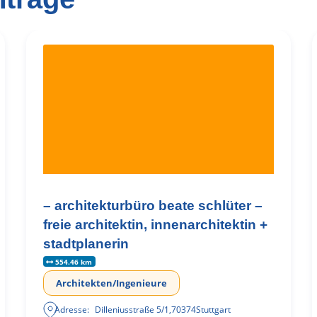
– architekturbüro beate schlüter –
freie architektin, innenarchitektin +
stadtplanerin
554.46 km
Architekten/Ingenieure
Adresse:
Dilleniusstraße 5/1
,
70374
Stuttgart