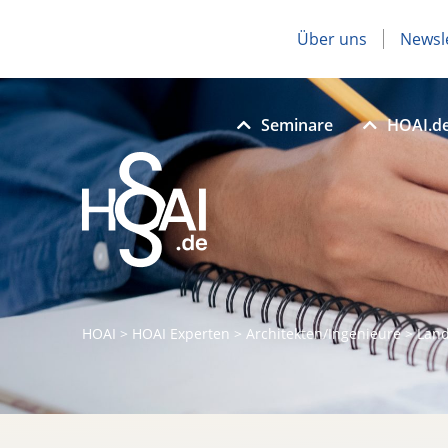
Über uns
Newsl
Seminare
HOAI.d
HOAI
>
HOAI Experten
>
Architekten/Ingenieure
>
Land