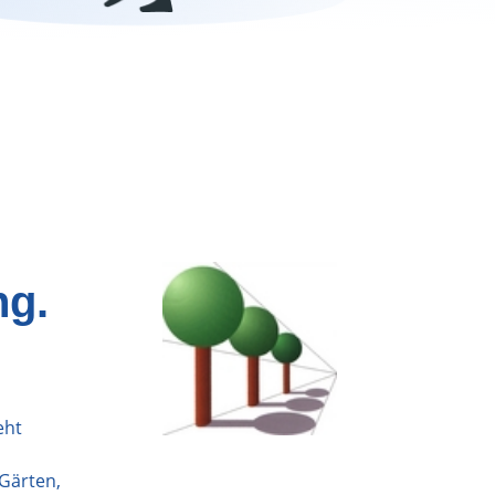
ng.
eht
Gärten,