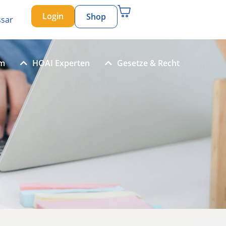
Login
Shop
ssar
um
HOAI Experten
Gesetze & Recht