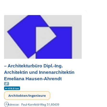
– Architekturbüro Dipl.-Ing.
Architektin und Innenarchitektin
Emeliana Hausen-Ahrendt
416.8 km
Architekten/Ingenieure
Adresse:
Paul-Kornfeld-Weg 51
,
60439