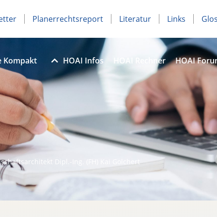
etter
Planerrechtsreport
Literatur
Links
Glo
e Kompakt
HOAI Infos
HOAI Rechner
HOAI For
schaftsarchitekt Dipl.-Ing. (FH) Kai Golchert