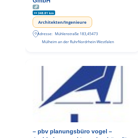
GmbH
348.81 km
Architekten/Ingenieure
Adresse:
Mühlenstraße 183
,
45473
Mülheim an der Ruhr
Nordrhein-Westfalen
– pbv planungsbüro vogel –