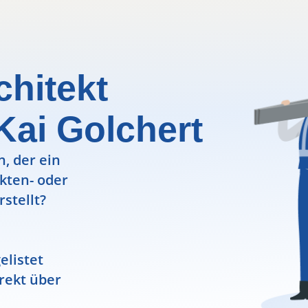
chitekt
 Kai Golchert
, der ein
ekten- oder
rstellt?
elistet
rekt über