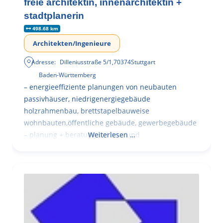
freie architektin, innenarchitektin +
stadtplanerin
498.68 km
Architekten/Ingenieure
Adresse:
Dilleniusstraße 5/1
,
70374
Stuttgart
Baden-Württemberg
– energieeffiziente planungen von neubauten
passivhäuser, niedrigenergiegebäude
holzrahmenbau, brettstapelbauweise
wohnbauten,öffentliche gebäude, gewerbegebäude
– planung + beratung bei an – und
Weiterlesen …