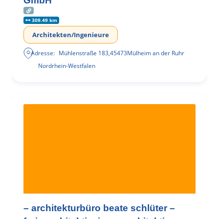
GmbH
309.49 km
Architekten/Ingenieure
Adresse:
Mühlenstraße 183
,
45473
Mülheim an der Ruhr
Nordrhein-Westfalen
– architekturbüro beate schlüter –