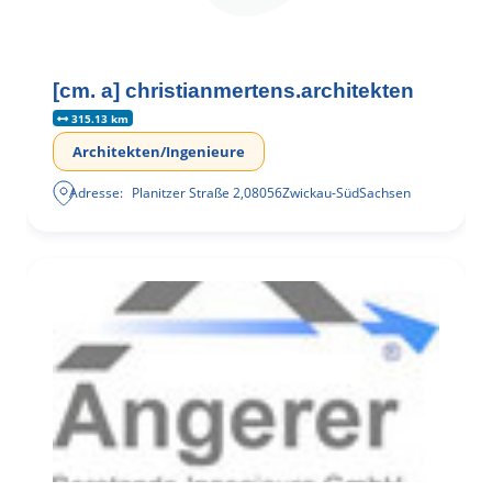
[cm. a] christianmertens.architekten
315.13 km
Architekten/Ingenieure
Adresse:
Planitzer Straße 2
,
08056
Zwickau-Süd
Sachsen