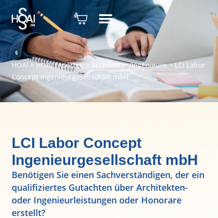
HOAI
>
HOAI Experten
>
Architekten/Ingenieure
>
LCI Labor
Concept Ingenieurgesellschaft mbH
LCI Labor Concept
Ingenieurgesellschaft mbH
Benötigen Sie einen Sachverständigen, der ein
qualifiziertes Gutachten über Architekten-
oder Ingenieurleistungen oder Honorare
erstellt?