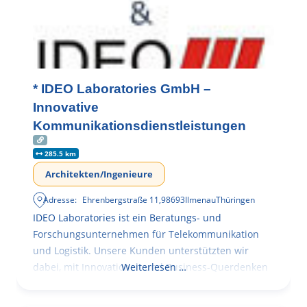
* IDEO Laboratories GmbH –
Innovative
Kommunikationsdienstleistungen
285.5 km
Architekten/Ingenieure
Adresse:
Ehrenbergstraße 11
,
98693
Ilmenau
Thüringen
IDEO Laboratories ist ein Beratungs- und
Forschungsunternehmen für Telekommunikation
und Logistik. Unsere Kunden unterstützten wir
dabei, mit Innovationen und Business-Querdenken
Weiterlesen …