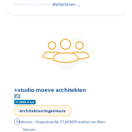
Verkehrsbauwerke.
Weiterlesen …
+studio moeve architekten
2960.4 km
Architekten/Ingenieure
Adresse:
Ostparkstarße 37
,
60385
Frankfurt am Main
Hessen