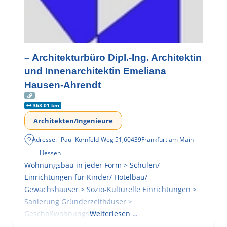
– Architekturbüro Dipl.-Ing. Architektin
und Innenarchitektin Emeliana
Hausen-Ahrendt
363.01 km
Architekten/Ingenieure
Adresse:
Paul-Kornfeld-Weg 51
,
60439
Frankfurt am Main
Hessen
Wohnungsbau in jeder Form > Schulen/
Einrichtungen für Kinder/ Hotelbau/
Gewächshäuser > Sozio-Kulturelle Einrichtungen >
Sanierung Gründerzeithäuser >
Geschoßwohnungsbau
Weiterlesen …