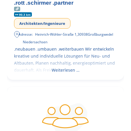
.rott .schirmer .partner
90.3 km
Architekten/Ingenieure
Adresse:
Heinrich-Wöhler-Straße 1
,
30938
Großburgwedel
Niedersachsen
.neubauen .umbauen .weiterbauen Wir entwickeln
kreative und individuelle Lösungen für Neu- und
Altbauten, Planen nachhaltig, energieoptimiert und
dauerhaft. Als Freie
Weiterlesen …