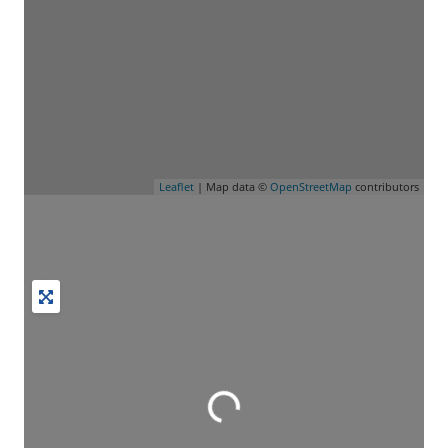
Leaflet
| Map data ©
OpenStreetMap
contributors
Wird geladen …