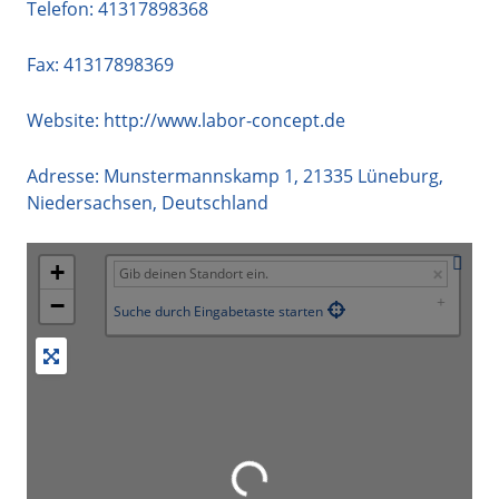
Telefon:
41317898368
Fax: 41317898369
Website:
http://www.labor-concept.de
Adresse:
Munstermannskamp 1
,
21335
Lüneburg
,
Niedersachsen
,
Deutschland
+
−
Suche durch Eingabetaste starten
Wird geladen …