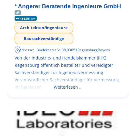
* Angerer Beratende Ingenieure GmbH
484.56 km
Architekten/Ingenieure
Bausachverständige
Adresse:
Boelckestraße 38
,
93051
Regensburg
Bayern
Von der Industrie- und Handelskammer (IHK)
Regensburg öffentlich bestellter und vereidigter
Sachverständiger für Ingenieurvermessung
Verantwortlicher Sachverständiger für Vermessung
im Bauwesen
Weiterlesen …