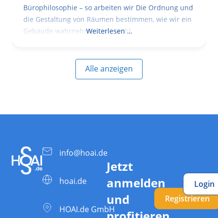
Bürophilosophie – so arbeiten wir Die Ordnung und
die Gestaltung von Räumen bestimmen, wie wir ein
Gebäude wahrnehmen, wie wohl
Weiterlesen …
Alle anzeigen
info@hoai.de
Jetzt
anmelden
hoai.de
Login
und
Registrieren
HOAI.de GmbH
profitieren.