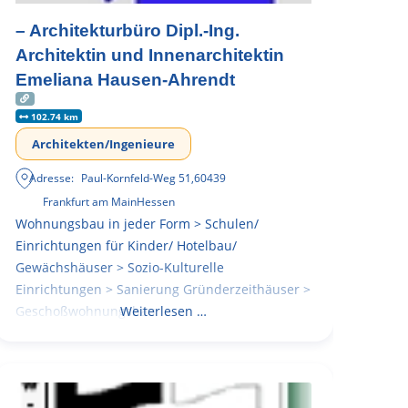
– Architekturbüro Dipl.-Ing.
Architektin und Innenarchitektin
Emeliana Hausen-Ahrendt
102.74 km
Architekten/Ingenieure
Adresse:
Paul-Kornfeld-Weg 51
,
60439
Frankfurt am Main
Hessen
Wohnungsbau in jeder Form > Schulen/
Einrichtungen für Kinder/ Hotelbau/
Gewächshäuser > Sozio-Kulturelle
Einrichtungen > Sanierung Gründerzeithäuser >
Geschoßwohnungsbau
Weiterlesen …