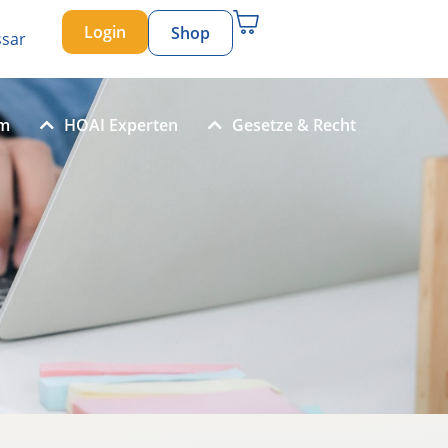
Login
Shop
ssar
um
HOAI Experten
Gesetze & Recht