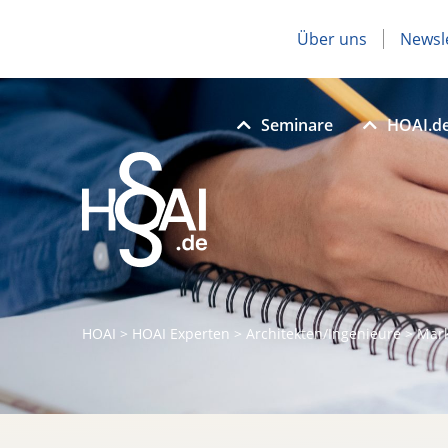
Über uns
Newsl
Seminare
HOAI.d
HOAI
>
HOAI Experten
>
Architekten/Ingenieure
>
Mark