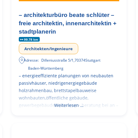
– architekturbüro beate schlüter –
freie architektin, innenarchitektin +
stadtplanerin
99.78 km
Architekten/Ingenieure
Adresse:
Dilleniusstraße 5/1
,
70374
Stuttgart
Baden-Württemberg
– energieeffiziente planungen von neubauten
passivhäuser, niedrigenergiegebäude
holzrahmenbau, brettstapelbauweise
wohnbauten,öffentliche gebäude,
gewerbegebäude – planung + beratung bei an –
Weiterlesen …
und