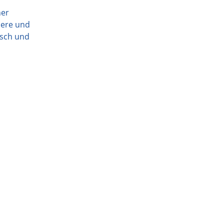
ner
nnere und
isch und