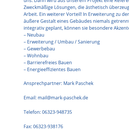
uns. Dann wird aus unserem Projekt eine Referen
Zweckmäßige Lösungen, die ästhetisch überzeug
Arbeit. Ein weiterer Vorteil! In Erweiterung zu d
äußere Gestalt eines Gebäudes niemals getrennt
integrativ geplant, können sie besondere Akzent
– Neubau
– Erweiterung / Umbau / Sanierung
– Gewerbebau
– Wohnbau
– Barrierefreies Bauen
– Energieeffizientes Bauen
Ansprechpartner: Mark Paschek
Email:
mail@mark-paschek.de
Telefon:
06323-948735
Fax: 06323-938176