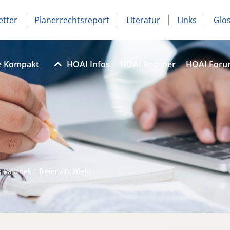
etter
Planerrechtsreport
Literatur
Links
Glo
e Kompakt
HOAI Infos
HOAI Rechner
HOAI For
 Paschek – freier Architekt