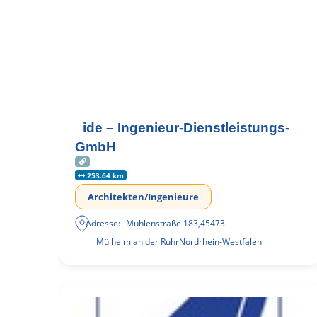
_ide – Ingenieur-Dienstleistungs-
GmbH
253.64 km
Architekten/Ingenieure
Adresse:
Mühlenstraße 183
,
45473
Mülheim an der Ruhr
Nordrhein-Westfalen