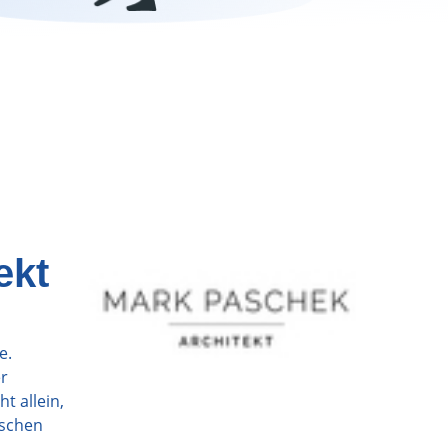
ekt
e.
r
t allein,
ischen