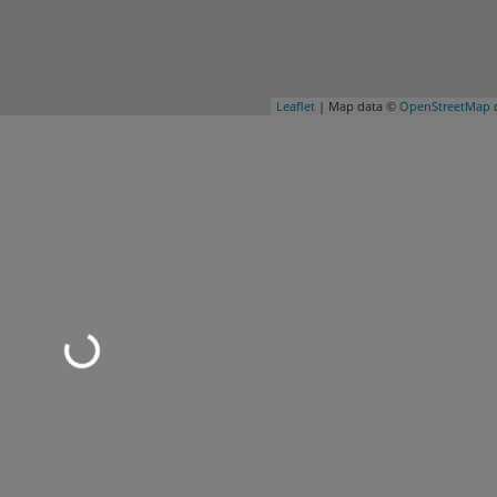
Leaflet
| Map data ©
OpenStreetMap
c
Wird geladen …