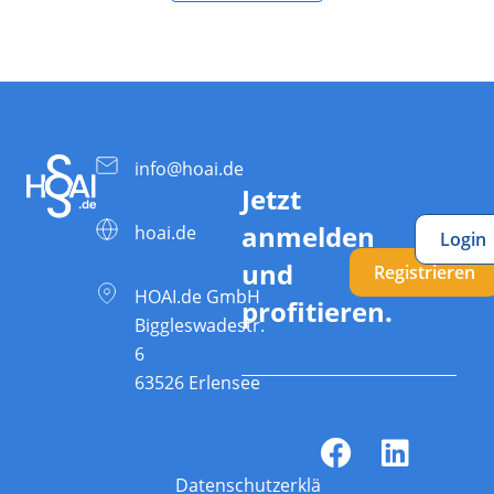
info@hoai.de
Jetzt
anmelden
hoai.de
Login
und
Registrieren
HOAI.de GmbH
profitieren.
Biggleswadestr.
6
63526 Erlensee
Datenschutzerklärung