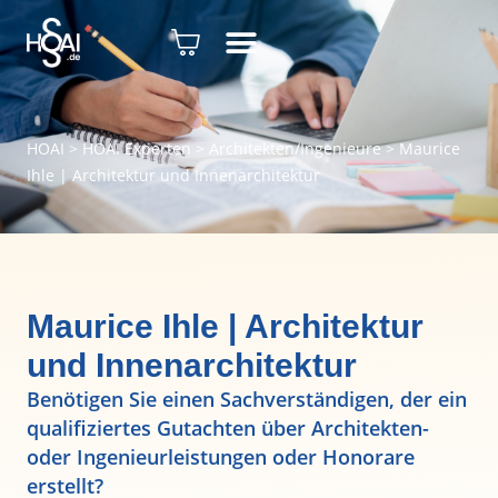
HOAI
>
HOAI Experten
>
Architekten/Ingenieure
>
Maurice
Ihle | Architektur und Innenarchitektur
Maurice Ihle | Architektur
und Innenarchitektur
Benötigen Sie einen Sachverständigen, der ein
qualifiziertes Gutachten über Architekten-
oder Ingenieurleistungen oder Honorare
erstellt?