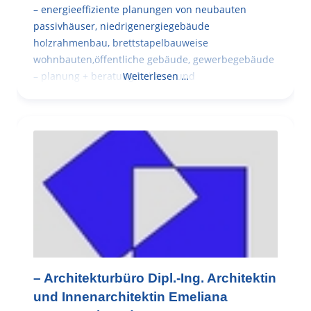
– energieeffiziente planungen von neubauten
passivhäuser, niedrigenergiegebäude
holzrahmenbau, brettstapelbauweise
wohnbauten,öffentliche gebäude, gewerbegebäude
– planung + beratung bei an – und
Weiterlesen …
– Architekturbüro Dipl.-Ing. Architektin
und Innenarchitektin Emeliana