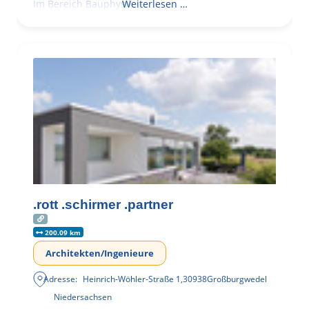
Im Bereich Bauphysik
Weiterlesen …
.rott .schirmer .partner
200.09 km
Architekten/Ingenieure
Adresse:
Heinrich-Wöhler-Straße 1
,
30938
Großburgwedel
Niedersachsen