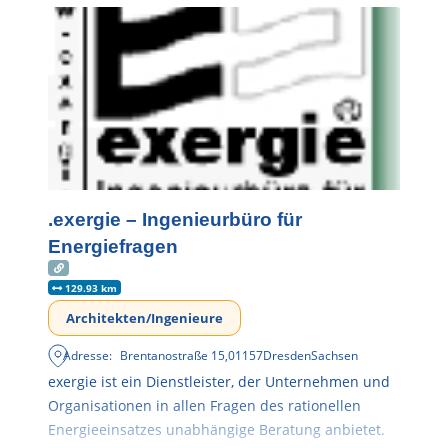
.exergie – Ingenieurbüro für
Energiefragen
129.93 km
Architekten/Ingenieure
Adresse:
Brentanostraße 15
,
01157
Dresden
Sachsen
exergie ist ein Dienstleister, der Unternehmen und
Organisationen in allen Fragen des rationellen
Energieeinsatzes unabhängige Beratung anbietet.