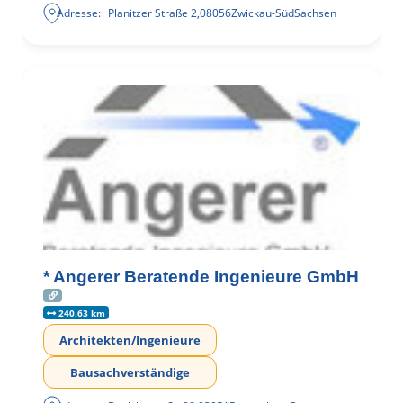
Adresse:
Planitzer Straße 2
,
08056
Zwickau-Süd
Sachsen
* Angerer Beratende Ingenieure GmbH
240.63 km
Architekten/Ingenieure
Bausachverständige