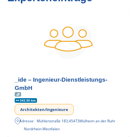
_ide – Ingenieur-Dienstleistungs-
GmbH
342.56 km
Architekten/Ingenieure
Adresse:
Mühlenstraße 183
,
45473
Mülheim an der Ruhr
Nordrhein-Westfalen