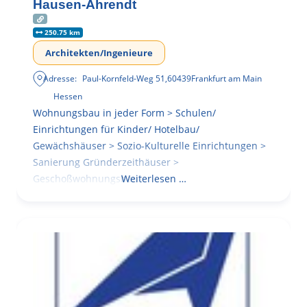
Hausen-Ahrendt
250.75 km
Architekten/Ingenieure
Adresse:
Paul-Kornfeld-Weg 51
,
60439
Frankfurt am Main
Hessen
Wohnungsbau in jeder Form > Schulen/
Einrichtungen für Kinder/ Hotelbau/
Gewächshäuser > Sozio-Kulturelle Einrichtungen >
Sanierung Gründerzeithäuser >
Geschoßwohnungsbau
Weiterlesen …