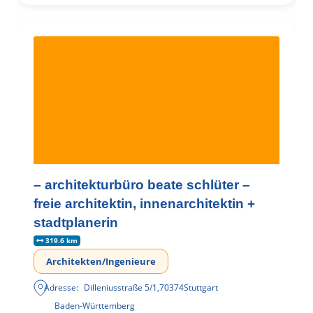
– architekturbüro beate schlüter –
freie architektin, innenarchitektin +
stadtplanerin
319.6 km
Architekten/Ingenieure
Adresse:
Dilleniusstraße 5/1
,
70374
Stuttgart
Baden-Württemberg