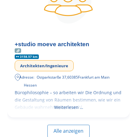
+studio moeve architekten
3158.57 km
Architekten/Ingenieure
Adresse:
Ostparkstarße 37
,
60385
Frankfurt am Main
Hessen
Bürophilosophie – so arbeiten wir Die Ordnung und
die Gestaltung von Räumen bestimmen, wie wir ein
Gebäude wahrnehmen, wie wohl
Weiterlesen …
Alle anzeigen