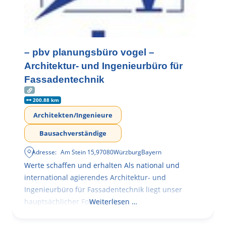
– pbv planungsbüro vogel –
Architektur- und Ingenieurbüro für
Fassadentechnik
200.88 km
Architekten/Ingenieure
Bausachverständige
Adresse:
Am Stein 15
,
97080
Würzburg
Bayern
Werte schaffen und erhalten Als national und
international agierendes Architektur- und
Ingenieurbüro für Fassadentechnik liegt unser
hauptsächlicher Fokus in der
Weiterlesen …