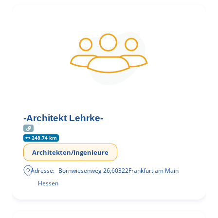
-Architekt Lehrke-
248.74 km
Architekten/Ingenieure
Adresse:
Bornwiesenweg 26
,
60322
Frankfurt am Main
Hessen