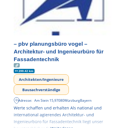
– pbv planungsbüro vogel –
Architektur- und Ingenieurbüro für
Fassadentechnik
299.42 km
Architekten/Ingenieure
Bausachverständige
Adresse:
Am Stein 15
,
97080
Würzburg
Bayern
Werte schaffen und erhalten Als national und
international agierendes Architektur- und
Ingenieurbüro für Fassadentechnik liegt unser