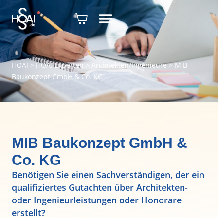
HOAI
>
HOAI Experten
>
Architekten/Ingenieure
>
MIB
Baukonzept GmbH & Co. KG
MIB Baukonzept GmbH &
Co. KG
Benötigen Sie einen Sachverständigen, der ein
qualifiziertes Gutachten über Architekten-
oder Ingenieurleistungen oder Honorare
erstellt?