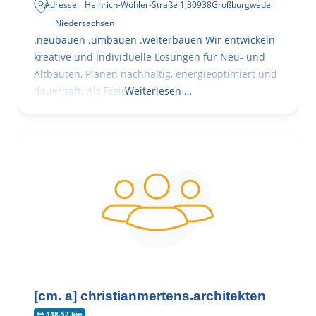
Adresse:
Heinrich-Wöhler-Straße 1
,
30938
Großburgwedel
Niedersachsen
.neubauen .umbauen .weiterbauen Wir entwickeln
kreative und individuelle Lösungen für Neu- und
Altbauten, Planen nachhaltig, energieoptimiert und
dauerhaft. Als Freie
Weiterlesen …
[cm. a] christianmertens.architekten
448.52 km