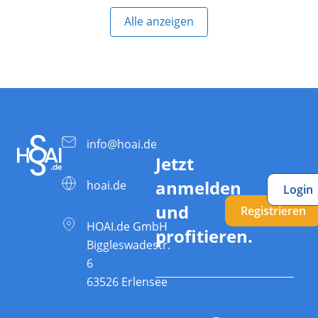
Alle anzeigen
info@hoai.de
Jetzt
anmelden
hoai.de
Login
und
Registrieren
HOAI.de GmbH
profitieren.
Biggleswadestr.
6
63526 Erlensee