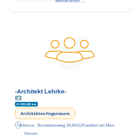
hauptsächlicher Fokus in der
Weiterlesen …
-Architekt Lehrke-
203.88 km
Architekten/Ingenieure
Adresse:
Bornwiesenweg 26
,
60322
Frankfurt am Main
Hessen