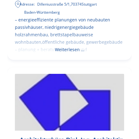
Adresse:
Dilleniusstraße 5/1
,
70374
Stuttgart
Baden-Württemberg
– energieeffiziente planungen von neubauten
passivhäuser, niedrigenergiegebäude
holzrahmenbau, brettstapelbauweise
wohnbauten,öffentliche gebäude, gewerbegebäude
– planung + beratung bei an – und
Weiterlesen …