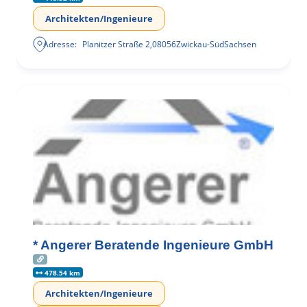
Architekten/Ingenieure
Adresse:
Planitzer Straße 2
,
08056
Zwickau-Süd
Sachsen
* Angerer Beratende Ingenieure GmbH
478.54 km
Architekten/Ingenieure