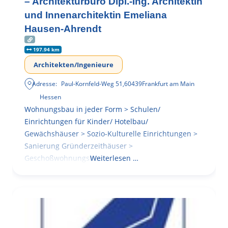
– Architekturbüro Dipl.-Ing. Architektin
und Innenarchitektin Emeliana
Hausen-Ahrendt
197.94 km
Architekten/Ingenieure
Adresse:
Paul-Kornfeld-Weg 51
,
60439
Frankfurt am Main
Hessen
Wohnungsbau in jeder Form > Schulen/
Einrichtungen für Kinder/ Hotelbau/
Gewächshäuser > Sozio-Kulturelle Einrichtungen >
Sanierung Gründerzeithäuser >
Geschoßwohnungsbau
Weiterlesen …