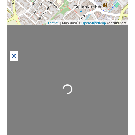
Leaflet
| Map data ©
OpenStreetMap
contributors
Wird geladen …