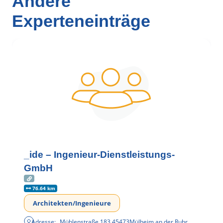
Andere
Experteneinträge
_ide – Ingenieur-Dienstleistungs-
GmbH
76.64 km
Architekten/Ingenieure
Adresse:
Mühlenstraße 183
,
45473
Mülheim an der Ruhr