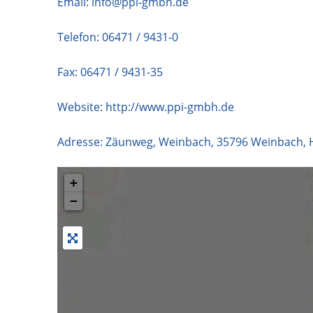
Email:
info@ppi-gmbh.de
Telefon:
06471 / 9431-0
Fax: 06471 / 9431-35
Website:
http://www.ppi-gmbh.de
Adresse:
Zäunweg, Weinbach
,
35796
Weinbach
,
+
−