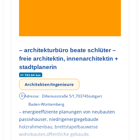
– architekturbüro beate schlüter –
freie architektin, innenarchitektin +
stadtplanerin
193.64 km
Architekten/Ingenieure
Adresse:
Dilleniusstraße 5/1
,
70374
Stuttgart
Baden-Württemberg
– energieeffiziente planungen von neubauten
passivhäuser, niedrigenergiegebäude
holzrahmenbau, brettstapelbauweise
wohnbauten,öffentliche gebäude,