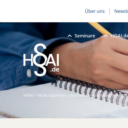
Über uns
Newsl
Seminare
HOAI.d
HOAI
>
HOAI Experten
>
Architekten/Ingenieure
>
PPI 