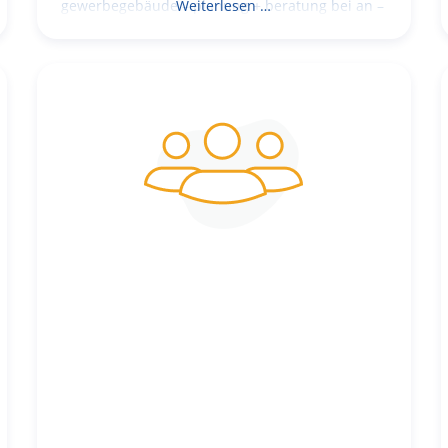
gewerbegebäude – planung + beratung bei an –
Weiterlesen …
und