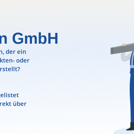
lan GmbH
, der ein
ekten- oder
rstellt?
elistet
rekt über