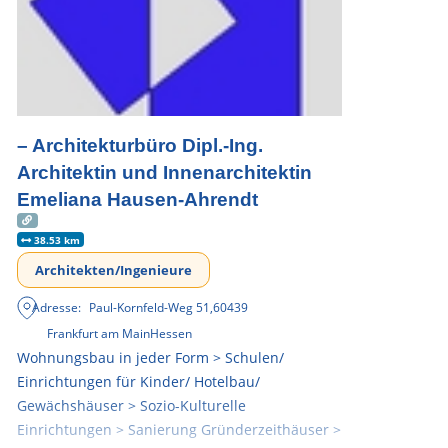
– Architekturbüro Dipl.-Ing.
Architektin und Innenarchitektin
Emeliana Hausen-Ahrendt
38.53 km
Architekten/Ingenieure
Adresse:
Paul-Kornfeld-Weg 51
,
60439
Frankfurt am Main
Hessen
Wohnungsbau in jeder Form > Schulen/
Einrichtungen für Kinder/ Hotelbau/
Gewächshäuser > Sozio-Kulturelle
Einrichtungen > Sanierung Gründerzeithäuser >