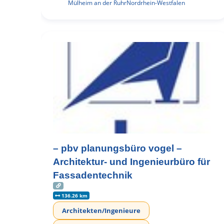
Mülheim an der Ruhr
Nordrhein-Westfalen
– pbv planungsbüro vogel –
Architektur- und Ingenieurbüro für
Fassadentechnik
136.26 km
Architekten/Ingenieure