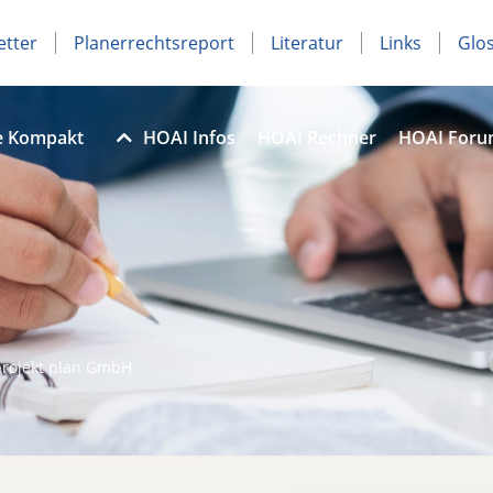
etter
Planerrechtsreport
Literatur
Links
Glo
e Kompakt
HOAI Infos
HOAI Rechner
HOAI For
projekt plan GmbH