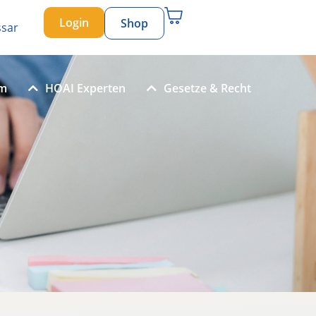
Login
Shop
ssar
um
HOAI Experten
Gesetze & Recht