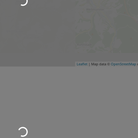
Leaflet
| Map data ©
OpenStreetMap
c