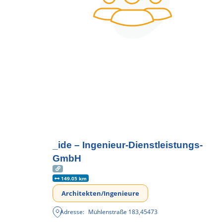
_ide – Ingenieur-Dienstleistungs-
GmbH
149.05 km
Architekten/Ingenieure
Adresse:
Mühlenstraße 183
,
45473