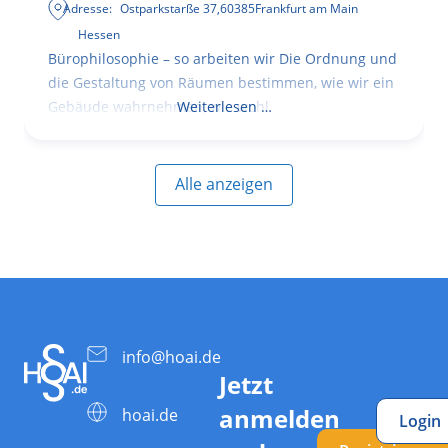
Adresse:
Ostparkstarße 37
,
60385
Frankfurt am Main
Hessen
Bürophilosophie – so arbeiten wir Die Ordnung und
die Gestaltung von Räumen bestimmen, wie wir ein
Gebäude wahrnehmen, wie wohl
Weiterlesen …
Alle anzeigen
info@hoai.de
Jetzt
anmelden
hoai.de
Login