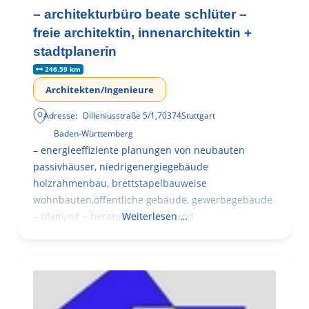
– architekturbüro beate schlüter –
freie architektin, innenarchitektin +
stadtplanerin
246.59 km
Architekten/Ingenieure
Adresse:
Dilleniusstraße 5/1
,
70374
Stuttgart
Baden-Württemberg
– energieeffiziente planungen von neubauten
passivhäuser, niedrigenergiegebäude
holzrahmenbau, brettstapelbauweise
wohnbauten,öffentliche gebäude, gewerbegebäude
– planung + beratung bei an – und
Weiterlesen …