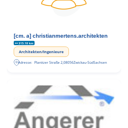
[cm. a] christianmertens.architekten
315.18 km
Architekten/Ingenieure
Adresse:
Planitzer Straße 2
,
08056
Zwickau-Süd
Sachsen