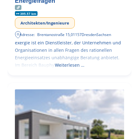
Energiefragen
395.57 km
Architekten/Ingenieure
Adresse:
Brentanostraße 15
,
01157
Dresden
Sachsen
exergie ist ein Dienstleister, der Unternehmen und
Organisationen in allen Fragen des rationellen
Energieeinsatzes unabhängige Beratung anbietet.
Im Bereich Bauphysik
Weiterlesen …