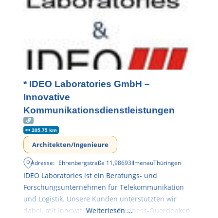
* IDEO Laboratories GmbH –
Innovative
Kommunikationsdienstleistungen
205.75 km
Architekten/Ingenieure
Adresse:
Ehrenbergstraße 11
,
98693
Ilmenau
Thüringen
IDEO Laboratories ist ein Beratungs- und
Forschungsunternehmen für Telekommunikation
und Logistik. Unsere Kunden unterstützten wir
dabei, mit Innovationen und Business-Querdenken
Weiterlesen …