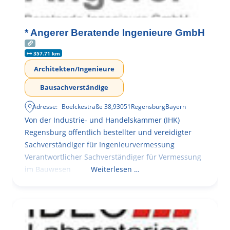
* Angerer Beratende Ingenieure GmbH
357.71 km
Architekten/Ingenieure
Bausachverständige
Adresse:
Boelckestraße 38
,
93051
Regensburg
Bayern
Von der Industrie- und Handelskammer (IHK)
Regensburg öffentlich bestellter und vereidigter
Sachverständiger für Ingenieurvermessung
Verantwortlicher Sachverständiger für Vermessung
im Bauwesen
Weiterlesen …