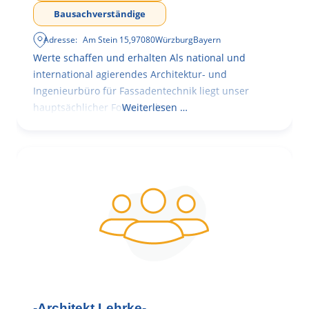
Bausachverständige
Adresse:
Am Stein 15
,
97080
Würzburg
Bayern
Werte schaffen und erhalten Als national und
international agierendes Architektur- und
Ingenieurbüro für Fassadentechnik liegt unser
hauptsächlicher Fokus in der
Weiterlesen …
-Architekt Lehrke-