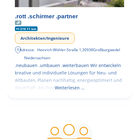
.rott .schirmer .partner
219.11 km
Architekten/Ingenieure
Adresse:
Heinrich-Wöhler-Straße 1
,
30938
Großburgwedel
Niedersachsen
.neubauen .umbauen .weiterbauen Wir entwickeln
kreative und individuelle Lösungen für Neu- und
Altbauten, Planen nachhaltig, energieoptimiert und
dauerhaft. Als Freie
Weiterlesen …