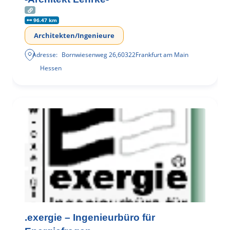
96.47 km
Architekten/Ingenieure
Adresse:
Bornwiesenweg 26
,
60322
Frankfurt am Main
Hessen
.exergie – Ingenieurbüro für