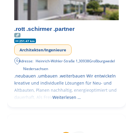
.rott .schirmer .partner
251.47 km
Architekten/Ingenieure
Adresse:
Heinrich-Wöhler-Straße 1
,
30938
Großburgwedel
Niedersachsen
.neubauen .umbauen .weiterbauen Wir entwickeln
kreative und individuelle Lösungen für Neu- und
Altbauten, Planen nachhaltig, energieoptimiert und
dauerhaft. Als Freie
Weiterlesen …