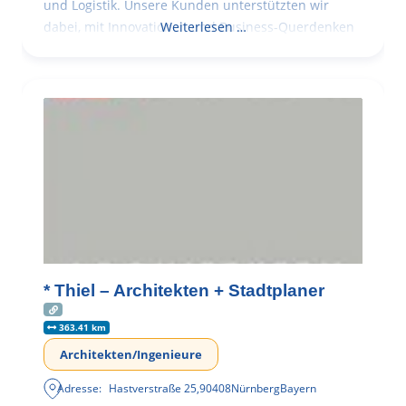
und Logistik. Unsere Kunden unterstützten wir
dabei, mit Innovationen und Business-Querdenken
Weiterlesen …
* Thiel – Architekten + Stadtplaner
363.41 km
Architekten/Ingenieure
Adresse:
Hastverstraße 25
,
90408
Nürnberg
Bayern