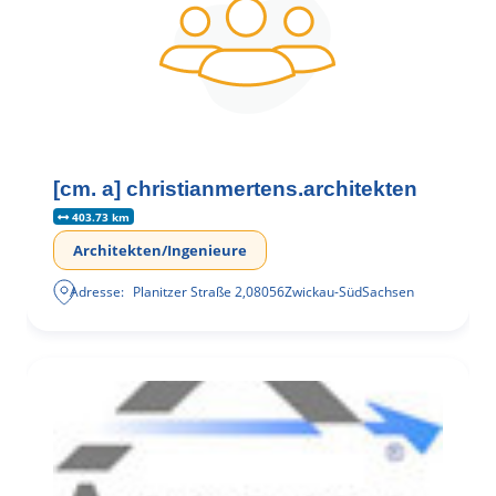
[cm. a] christianmertens.architekten
403.73 km
Architekten/Ingenieure
Adresse:
Planitzer Straße 2
,
08056
Zwickau-Süd
Sachsen