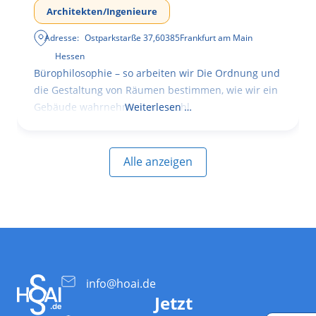
Architekten/Ingenieure
Adresse:
Ostparkstarße 37
,
60385
Frankfurt am Main
Hessen
Bürophilosophie – so arbeiten wir Die Ordnung und
die Gestaltung von Räumen bestimmen, wie wir ein
Gebäude wahrnehmen, wie wohl
Weiterlesen …
Alle anzeigen
info@hoai.de
Jetzt