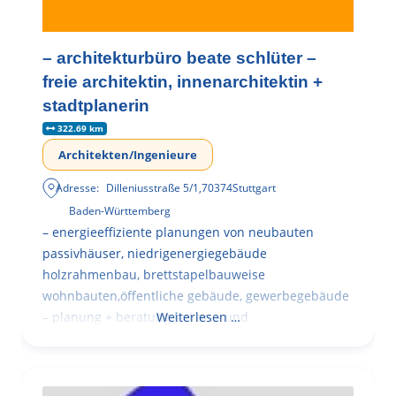
– architekturbüro beate schlüter –
freie architektin, innenarchitektin +
stadtplanerin
322.69 km
Architekten/Ingenieure
Adresse:
Dilleniusstraße 5/1
,
70374
Stuttgart
Baden-Württemberg
– energieeffiziente planungen von neubauten
passivhäuser, niedrigenergiegebäude
holzrahmenbau, brettstapelbauweise
wohnbauten,öffentliche gebäude, gewerbegebäude
– planung + beratung bei an – und
Weiterlesen …