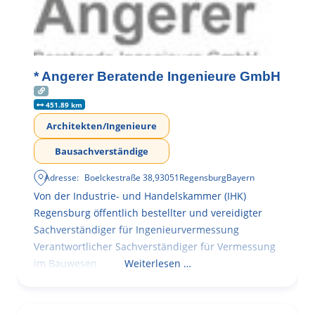
* Angerer Beratende Ingenieure GmbH
451.89 km
Architekten/Ingenieure
Bausachverständige
Adresse:
Boelckestraße 38
,
93051
Regensburg
Bayern
Von der Industrie- und Handelskammer (IHK)
Regensburg öffentlich bestellter und vereidigter
Sachverständiger für Ingenieurvermessung
Verantwortlicher Sachverständiger für Vermessung
im Bauwesen
Weiterlesen …