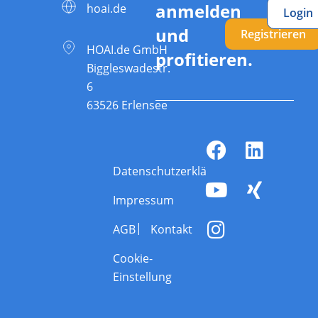
anmelden
hoai.de
Login
und
Registrieren
HOAI.de GmbH
profitieren.
Biggleswadestr.
6
63526 Erlensee
Datenschutzerklärung
Impressum
AGB
Kontakt
Cookie-
Einstellung