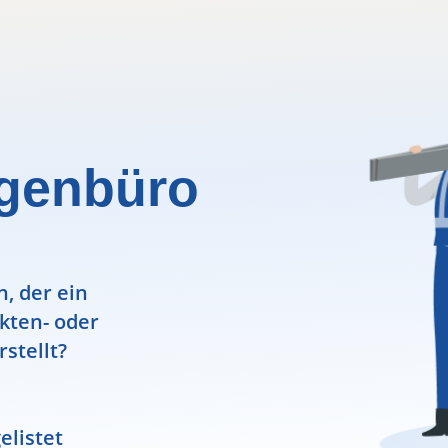
igenbüro
, der ein
ekten- oder
rstellt?
elistet