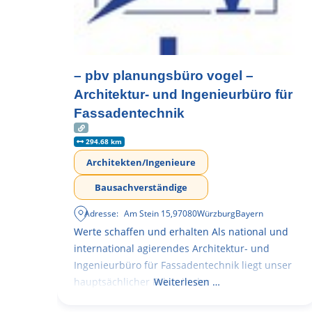
– pbv planungsbüro vogel –
Architektur- und Ingenieurbüro für
Fassadentechnik
294.68 km
Architekten/Ingenieure
Bausachverständige
Adresse:
Am Stein 15
,
97080
Würzburg
Bayern
Werte schaffen und erhalten Als national und
international agierendes Architektur- und
Ingenieurbüro für Fassadentechnik liegt unser
hauptsächlicher Fokus in der
Weiterlesen …