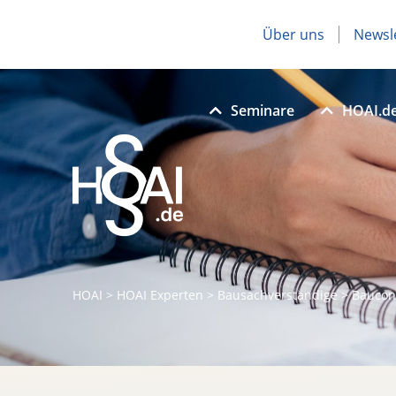
Über uns
Newsl
Seminare
HOAI.d
HOAI
>
HOAI Experten
>
Bausachverständige
>
Baucon