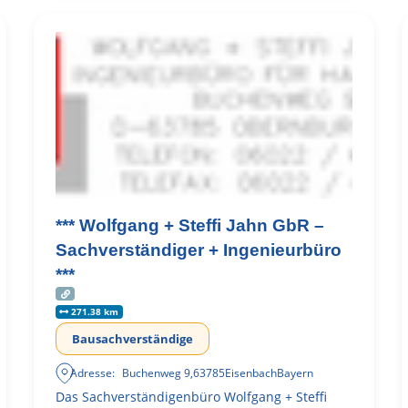
*** Wolfgang + Steffi Jahn GbR –
Sachverständiger + Ingenieurbüro
***
271.38 km
Bausachverständige
Adresse:
Buchenweg 9
,
63785
Eisenbach
Bayern
Das Sachverständigenbüro Wolfgang + Steffi