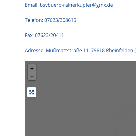
Email:
bsvbuero-rainerkupfer@gmx.de
Telefon:
07623/308615
Fax: 07623/20411
Adresse:
Müßmattstraße 11
,
79618
Rheinfelden 
+
−