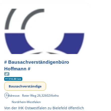
# Bausachverständigenbüro
Hoffmann #
516.88 km
Bausachverständige
Adresse:
Roter Weg 26
,
32602
Vlotho
Nordrhein-Westfalen
Von der IHK Ostwestfalen zu Bielefeld öffentlich