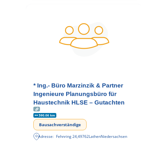
* Ing.- Büro Marzinzik & Partner
Ingenieure Planungsbüro für
Haustechnik HLSE – Gutachten
590.06 km
Bausachverständige
Adresse:
Fehnring 24
,
49762
Lathen
Niedersachsen