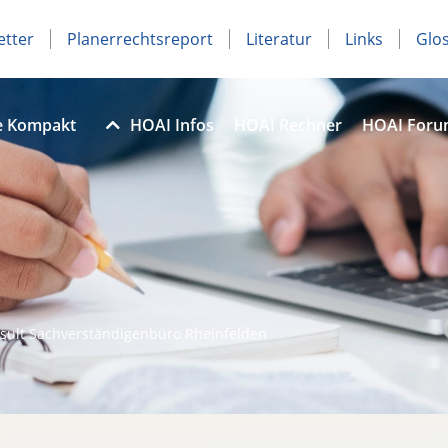
etter
Planerrechtsreport
Literatur
Links
Glo
e Kompakt
HOAI Infos
HOAI Rechner
HOAI For
sult Sachverständigenbüro Rheinfelden