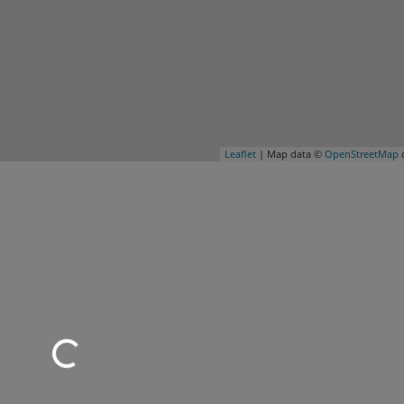
Leaflet
| Map data ©
OpenStreetMap
c
Wird geladen …