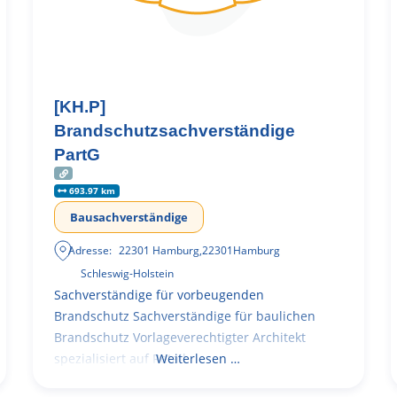
[KH.P]
Brandschutzsachverständige
PartG
693.97 km
Bausachverständige
Adresse:
22301 Hamburg
,
22301
Hamburg
Schleswig-Holstein
Sachverständige für vorbeugenden
Brandschutz Sachverständige für baulichen
Brandschutz Vorlageverechtigter Architekt
spezialisiert auf Retail
Weiterlesen …