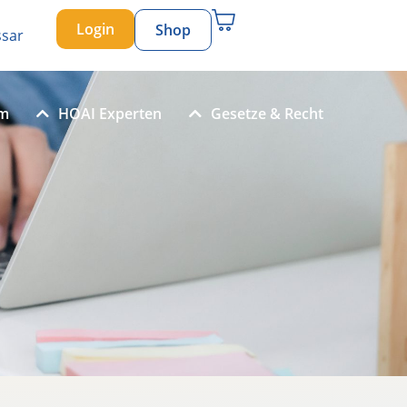
Login
Shop
ssar
um
HOAI Experten
Gesetze & Recht