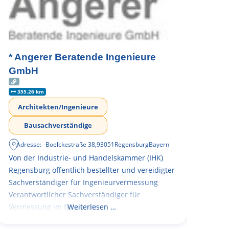
* Angerer Beratende Ingenieure
GmbH
355.26 km
Architekten/Ingenieure
Bausachverständige
Adresse:
Boelckestraße 38
,
93051
Regensburg
Bayern
Von der Industrie- und Handelskammer (IHK)
Regensburg öffentlich bestellter und vereidigter
Sachverständiger für Ingenieurvermessung
Verantwortlicher Sachverständiger für
Vermessung im Bauwesen
Weiterlesen …