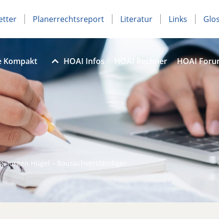
etter
Planerrechtsreport
Literatur
Links
Glo
e Kompakt
HOAI Infos
HOAI Rechner
HOAI For
ng. Jürgen Hügel – Bausachverständiger