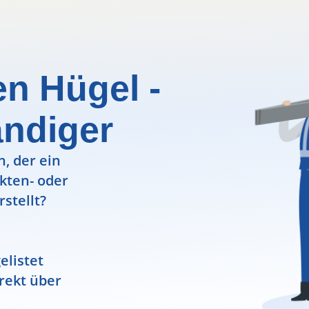
en Hügel -
ndiger
, der ein
ekten- oder
rstellt?
elistet
rekt über