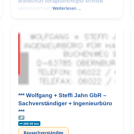
Brandschutz Vorlageverechtigter Architekt
spezialisiert auf Retail
Weiterlesen …
*** Wolfgang + Steffi Jahn GbR –
Sachverständiger + Ingenieurbüro
***
269.49 km
Bausachverständige