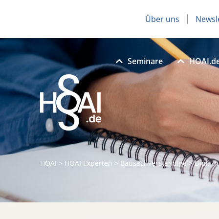
Über uns
Newsl
Seminare
HOAI.d
HOAI
>
HOAI Experten
>
Bausachverständige
>
Dipl.-I