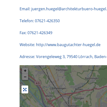
Email:
juergen.huegel@architekturbuero-huegel
Telefon:
07621-426350
Fax: 07621-426349
Website:
http://www.baugutachter-huegel.de
Adresse:
Vorengeleweg 3
,
79540
Lörrach
,
Baden
+
−