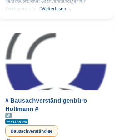
Verantwortlicher Sachverständiger für
Vermessung im Bauwesen
Weiterlesen …
# Bausachverständigenbüro
Hoffmann #
513.15 km
Bausachverständige