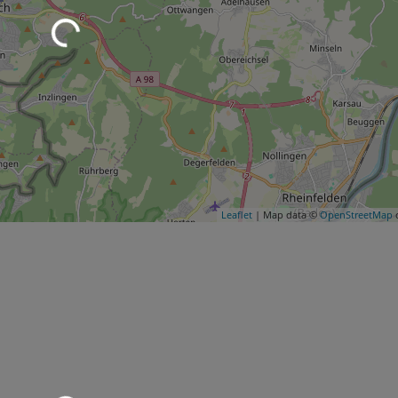
Leaflet
| Map data ©
OpenStreetMap
c
Wird geladen …