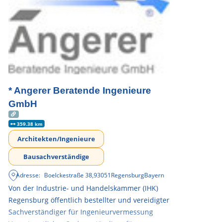
* Angerer Beratende Ingenieure
GmbH
359.38 km
Architekten/Ingenieure
Bausachverständige
Adresse:
Boelckestraße 38
,
93051
Regensburg
Bayern
Von der Industrie- und Handelskammer (IHK)
Regensburg öffentlich bestellter und vereidigter
Sachverständiger für Ingenieurvermessung