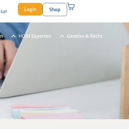
Login
Shop
ssar
um
HOAI Experten
Gesetze & Recht