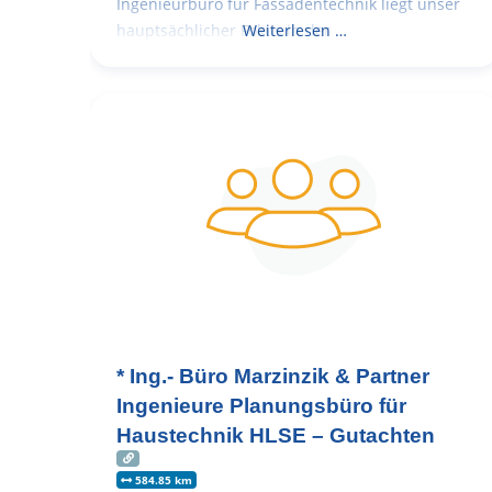
Ingenieurbüro für Fassadentechnik liegt unser
hauptsächlicher Fokus in der
Weiterlesen …
* Ing.- Büro Marzinzik & Partner
Ingenieure Planungsbüro für
Haustechnik HLSE – Gutachten
584.85 km