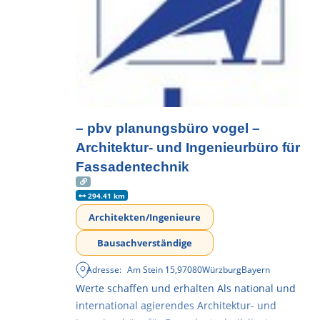
– pbv planungsbüro vogel –
Architektur- und Ingenieurbüro für
Fassadentechnik
294.41 km
Architekten/Ingenieure
Bausachverständige
Adresse:
Am Stein 15
,
97080
Würzburg
Bayern
Werte schaffen und erhalten Als national und
international agierendes Architektur- und