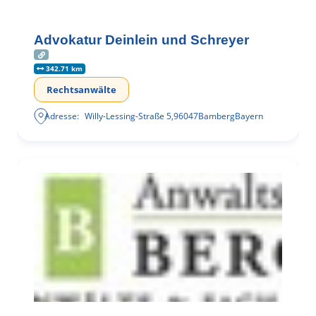
Advokatur Deinlein und Schreyer
342.71 km
Rechtsanwälte
Adresse:
Willy-Lessing-Straße 5
,
96047
Bamberg
Bayern