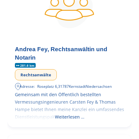
Andrea Fey, Rechtsanwältin und
Notarin
281.6 km
Rechtsanwälte
Adresse:
Roseplatz 6
,
31787
Kernstadt
Niedersachsen
Gemeinsam mit den Öffentlich bestellten
Vermessungsingenieuren Carsten Fey & Thomas
Hampe bietet Ihnen meine Kanzlei ein umfassendes
Dienstleistungspaket rund ums
Weiterlesen …