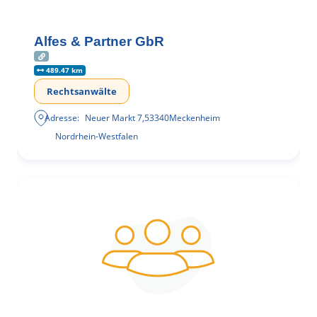
Alfes & Partner GbR
489.47 km
Rechtsanwälte
Adresse:
Neuer Markt 7
,
53340
Meckenheim
Nordrhein-Westfalen