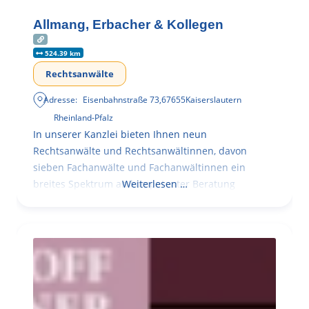
Allmang, Erbacher & Kollegen
524.39 km
Rechtsanwälte
Adresse:
Eisenbahnstraße 73
,
67655
Kaiserslautern
Rheinland-Pfalz
In unserer Kanzlei bieten Ihnen neun
Rechtsanwälte und Rechtsanwältinnen, davon
sieben Fachanwälte und Fachanwältinnen ein
breites Spektrum an kompetenter Beratung
Weiterlesen …