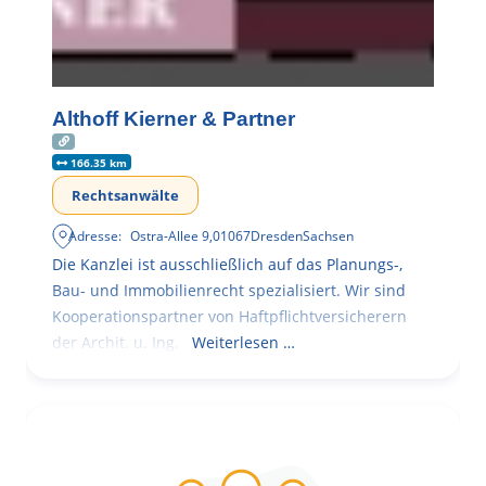
Althoff Kierner & Partner
166.35 km
Rechtsanwälte
Adresse:
Ostra-Allee 9
,
01067
Dresden
Sachsen
Die Kanzlei ist ausschließlich auf das Planungs-,
Bau- und Immobilienrecht spezialisiert. Wir sind
Kooperationspartner von Haftpflichtversicherern
der Archit. u. Ing.
Weiterlesen …