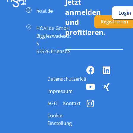
Jetzt
anmelden
hoai.de
Login
und
Registrieren
HOAI.de GmbH
profitieren.
Biggleswadestr.
6
63526 Erlensee
Datenschutzerklärung
Impressum
AGB
Kontakt
Cookie-
Einstellung