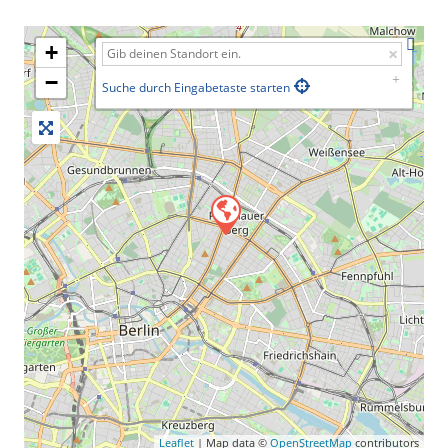
+
−
Suche durch Eingabetaste starten
Leaflet
| Map data ©
OpenStreetMap
contributors