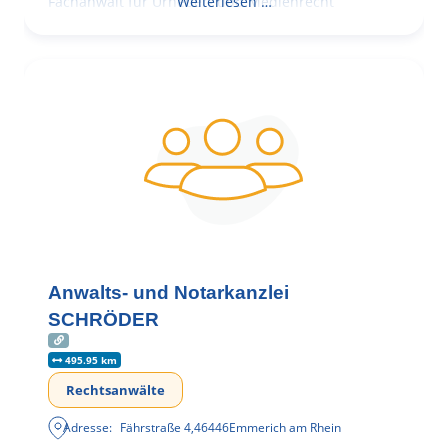
Fachanwalt für Urheber- und Medienrecht
Weiterlesen …
Anwalts- und Notarkanzlei
SCHRÖDER
495.95 km
Rechtsanwälte
Adresse:
Fährstraße 4
,
46446
Emmerich am Rhein