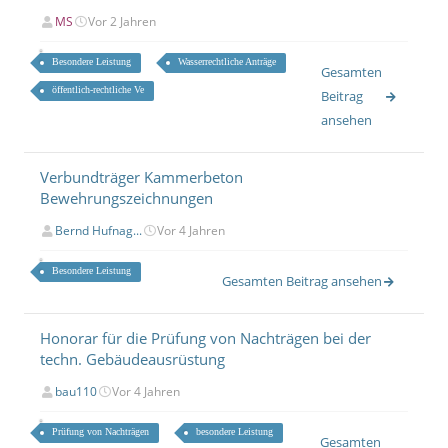
MS
Vor 2 Jahren
Besondere Leistung
Wasserrechtliche Anträge
Gesamten
öffentlich-rechtliche Ve
Beitrag
ansehen
Verbundträger Kammerbeton
Bewehrungszeichnungen
Bernd Hufnag...
Vor 4 Jahren
Besondere Leistung
Gesamten Beitrag ansehen
Honorar für die Prüfung von Nachträgen bei der
techn. Gebäudeausrüstung
bau110
Vor 4 Jahren
Prüfung von Nachträgen
besondere Leistung
Gesamten