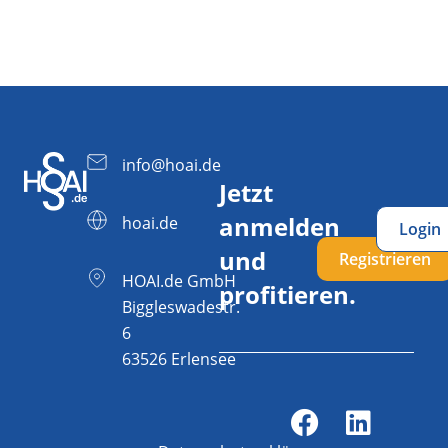
info@hoai.de
Jetzt
anmelden
hoai.de
Login
und
Registrieren
HOAI.de GmbH
profitieren.
Biggleswadestr.
6
63526 Erlensee