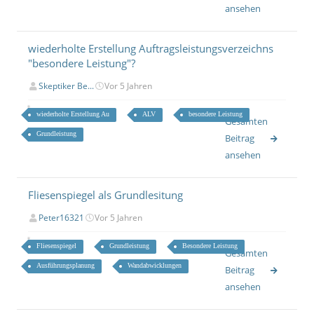
ansehen
wiederholte Erstellung Auftragsleistungsverzeichns
"besondere Leistung"?
Skeptiker Be...
Vor 5 Jahren
wiederholte Erstellung Au
ALV
besondere Leistung
Gesamten
Grundleistung
Beitrag
ansehen
Fliesenspiegel als Grundlesitung
Peter16321
Vor 5 Jahren
Fliesenspiegel
Grundleistung
Besondere Leistung
Gesamten
Ausführungsplanung
Wandabwicklungen
Beitrag
ansehen