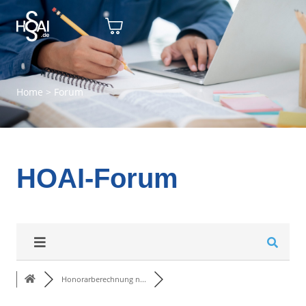
Home
>
Forum
HOAI-Forum
Honorarberechnung n...