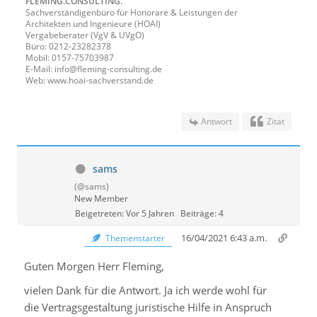
FLEMING.CONSULTING.
Sachverständigenbüro für Honorare & Leistungen der
Architekten und Ingenieure (HOAI)
Vergabeberater (VgV & UVgO)
Büro: 0212-23282378
Mobil: 0157-75703987
E-Mail: info@fleming-consulting.de
Web: www.hoai-sachverstand.de
Antwort
Zitat
sams
(@sams)
New Member
Beigetreten: Vor 5 Jahren
Beiträge: 4
16/04/2021 6:43 a.m.
Themenstarter
Guten Morgen Herr Fleming,
vielen Dank für die Antwort. Ja ich werde wohl für
die Vertragsgestaltung juristische Hilfe in Anspruch