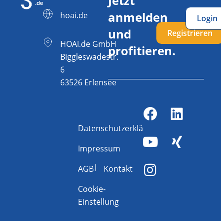
Jetzt
anmelden
hoai.de
Login
und
Registrieren
HOAI.de GmbH
profitieren.
Biggleswadestr.
6
63526 Erlensee
Datenschutzerklärung
Impressum
AGB
Kontakt
Cookie-
Einstellung