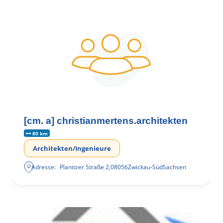
[cm. a] christianmertens.architekten
80 km
Architekten/Ingenieure
Adresse:
Planitzer Straße 2
,
08056
Zwickau-Süd
Sachsen