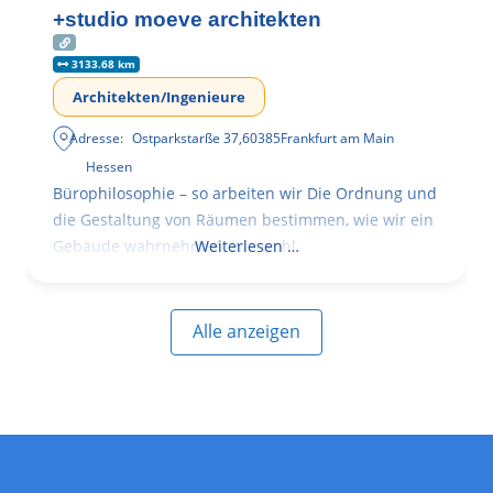
+studio moeve architekten
3133.68 km
Architekten/Ingenieure
Adresse:
Ostparkstarße 37
,
60385
Frankfurt am Main
Hessen
Bürophilosophie – so arbeiten wir Die Ordnung und
die Gestaltung von Räumen bestimmen, wie wir ein
Gebäude wahrnehmen, wie wohl
Weiterlesen …
Alle anzeigen