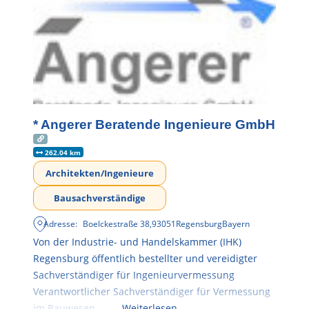
* Angerer Beratende Ingenieure GmbH
262.04 km
Architekten/Ingenieure
Bausachverständige
Adresse:
Boelckestraße 38
,
93051
Regensburg
Bayern
Von der Industrie- und Handelskammer (IHK)
Regensburg öffentlich bestellter und vereidigter
Sachverständiger für Ingenieurvermessung
Verantwortlicher Sachverständiger für Vermessung
im Bauwesen
Weiterlesen …