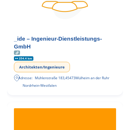
_ide – Ingenieur-Dienstleistungs-
GmbH
354.4 km
Architekten/Ingenieure
Adresse:
Mühlenstraße 183
,
45473
Mülheim an der Ruhr
Nordrhein-Westfalen