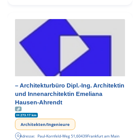
– Architekturbüro Dipl.-Ing. Architektin
und Innenarchitektin Emeliana
Hausen-Ahrendt
273.17 km
Architekten/Ingenieure
Adresse:
Paul-Kornfeld-Weg 51
,
60439
Frankfurt am Main