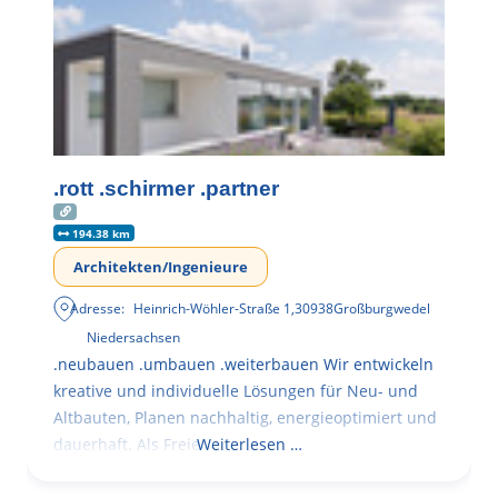
.rott .schirmer .partner
194.38 km
Architekten/Ingenieure
Adresse:
Heinrich-Wöhler-Straße 1
,
30938
Großburgwedel
Niedersachsen
.neubauen .umbauen .weiterbauen Wir entwickeln
kreative und individuelle Lösungen für Neu- und
Altbauten, Planen nachhaltig, energieoptimiert und
dauerhaft. Als Freie
Weiterlesen …