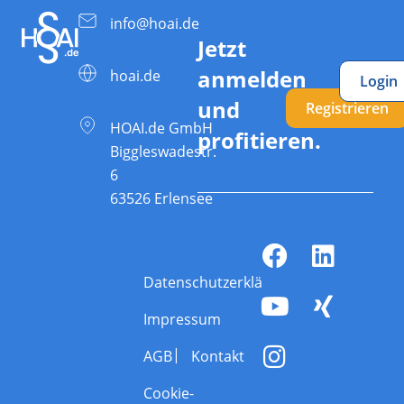
info@hoai.de
Jetzt
anmelden
hoai.de
Login
und
Registrieren
HOAI.de GmbH
profitieren.
Biggleswadestr.
6
63526 Erlensee
Datenschutzerklärung
Impressum
AGB
Kontakt
Cookie-