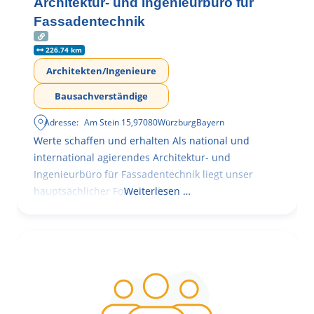
Architektur- und Ingenieurbüro für
Fassadentechnik
226.74 km
Architekten/Ingenieure
Bausachverständige
Adresse:
Am Stein 15
,
97080
Würzburg
Bayern
Werte schaffen und erhalten Als national und
international agierendes Architektur- und
Ingenieurbüro für Fassadentechnik liegt unser
hauptsächlicher Fokus in der
Weiterlesen …