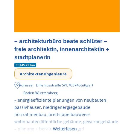
– architekturbüro beate schlüter –
freie architektin, innenarchitektin +
stadtplanerin
345.75 km
Architekten/Ingenieure
Adresse:
Dilleniusstraße 5/1
,
70374
Stuttgart
Baden-Württemberg
– energieeffiziente planungen von neubauten
passivhäuser, niedrigenergiegebäude
holzrahmenbau, brettstapelbauweise
wohnbauten,öffentliche gebäude, gewerbegebäude
– planung + beratung bei an – und
Weiterlesen …