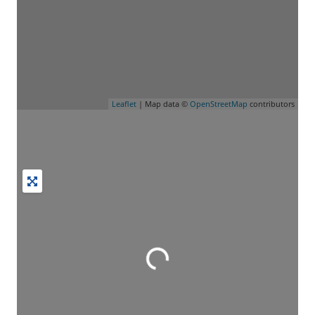
Leaflet
| Map data ©
OpenStreetMap
contributors
Wird geladen …