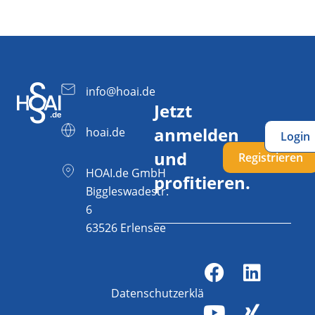
info@hoai.de
Jetzt
anmelden
hoai.de
Login
und
Registrieren
HOAI.de GmbH
profitieren.
Biggleswadestr.
6
63526 Erlensee
Datenschutzerklärung