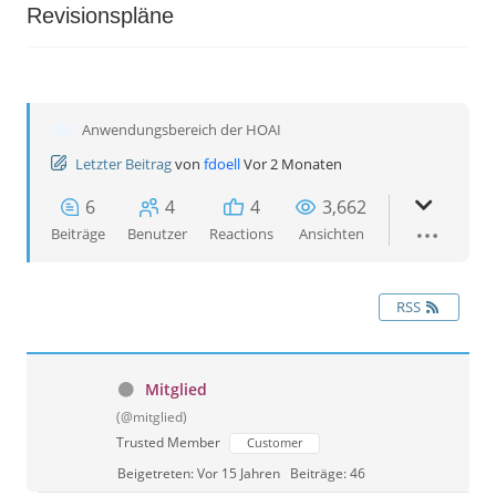
Revisionspläne
Anwendungsbereich der HOAI
Letzter Beitrag
von
fdoell
Vor 2 Monaten
6
4
4
3,662
Beiträge
Benutzer
Reactions
Ansichten
RSS
Mitglied
(@mitglied)
Trusted Member
Customer
Beigetreten: Vor 15 Jahren
Beiträge: 46