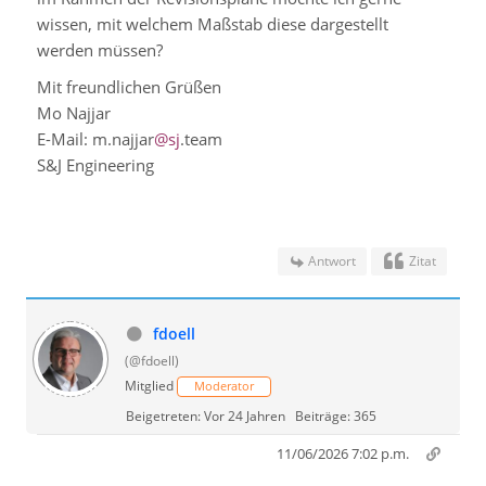
wissen, mit welchem Maßstab diese dargestellt
werden müssen?
Mit freundlichen Grüßen
Mo Najjar
E-Mail: m.najjar
@sj
.team
S&J
Engineering
Antwort
Zitat
fdoell
(@fdoell)
Mitglied
Moderator
Beigetreten: Vor 24 Jahren
Beiträge: 365
11/06/2026 7:02 p.m.