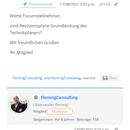
17/08/2021 3:33 p.m.
[#149]
Themenstarter
Werte Forumsteilnehmer,
sind Revisionspläne Grundleistung des
Technikplaners?
Mit freundlichen Grüßen
Ihr Mitglied
FlemingConsulting.
and
FlemingConsulting.
reacted
Zitat
FlemingConsulting.
(@alexander-fleming)
Mitglied
Moderator
Beigetreten: Vor 6 Jahren
Beiträge: 168
17/08/2021 4:23 p.m.