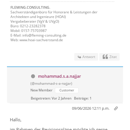
FLEMING.CONSULTING.
Sachverständigenbüro für Honorare & Leistungen der
Architekten und Ingenieure (HOAI)
Vergabeberater (VgV & UVgO)
Büro: 0212-23282378
Mobil: 0157-75703987
E-Mail: info@fleming-consulting.de
Web: www.hoai-sachverstand.de
Antwort
Zitat
mohammad.s.a.najjar
(@mohammad-s-a-najjar)
New Member
Customer
Beigetreten: Vor 2 Jahren
Beiträge: 1
09/06/2026 12:11 p.m.
Hallo,
im Rahmen der Revisionspläne möchte ich gerne