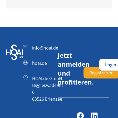
info@hoai.de
Jetzt
anmelden
hoai.de
Login
und
Registrieren
HOAI.de GmbH
profitieren.
Biggleswadestr.
6
63526 Erlensee