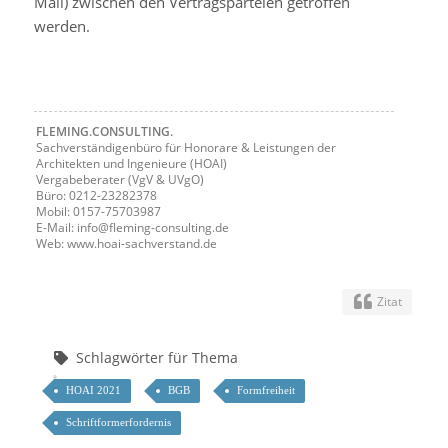
Mail) zwischen den Vertragsparteien getroffen
werden.
FLEMING.CONSULTING.
Sachverständigenbüro für Honorare & Leistungen der
Architekten und Ingenieure (HOAI)
Vergabeberater (VgV & UVgO)
Büro: 0212-23282378
Mobil: 0157-75703987
E-Mail: info@fleming-consulting.de
Web: www.hoai-sachverstand.de
Zitat
Schlagwörter für Thema
HOAI 2021
BGB
Formfreiheit
Schriftformerfordernis