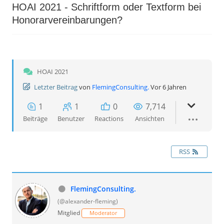
HOAI 2021 - Schriftform oder Textform bei
Honorarvereinbarungen?
HOAI 2021
Letzter Beitrag
von
FlemingConsulting.
Vor 6 Jahren
1
1
0
7,714
Beiträge
Benutzer
Reactions
Ansichten
RSS
FlemingConsulting.
(@alexander-fleming)
Mitglied
Moderator