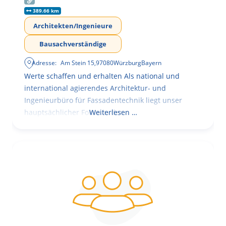
389.66 km
Architekten/Ingenieure
Bausachverständige
Adresse:
Am Stein 15
,
97080
Würzburg
Bayern
Werte schaffen und erhalten Als national und
international agierendes Architektur- und
Ingenieurbüro für Fassadentechnik liegt unser
hauptsächlicher Fokus in der
Weiterlesen …