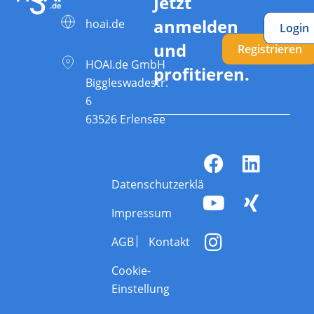
Jetzt
anmelden
hoai.de
Login
und
Registrieren
HOAI.de GmbH
profitieren.
Biggleswadestr.
6
63526 Erlensee
Datenschutzerklärung
Impressum
AGB
Kontakt
Cookie-
Einstellung