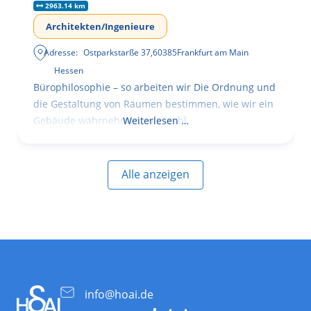
2963.14 km
Architekten/Ingenieure
Adresse:
Ostparkstarße 37
,
60385
Frankfurt am Main
Hessen
Bürophilosophie – so arbeiten wir Die Ordnung und
die Gestaltung von Räumen bestimmen, wie wir ein
Gebäude wahrnehmen, wie wohl
Weiterlesen …
Alle anzeigen
info@hoai.de