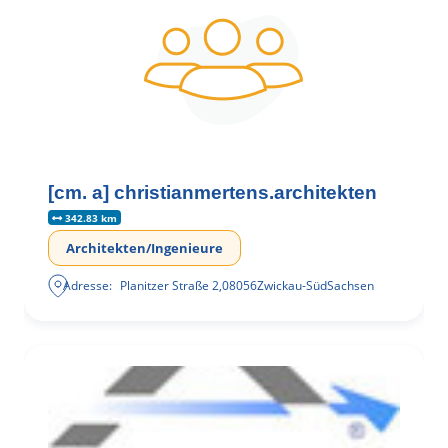
[cm. a] christianmertens.architekten
342.83 km
Architekten/Ingenieure
Adresse:
Planitzer Straße 2
,
08056
Zwickau-Süd
Sachsen