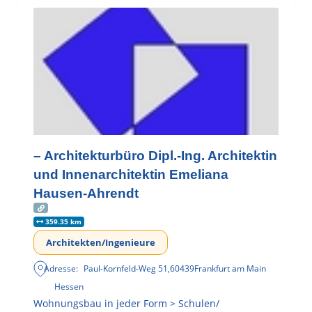
– Architekturbüro Dipl.-Ing. Architektin
und Innenarchitektin Emeliana
Hausen-Ahrendt
359.35 km
Architekten/Ingenieure
Adresse:
Paul-Kornfeld-Weg 51
,
60439
Frankfurt am Main
Hessen
Wohnungsbau in jeder Form > Schulen/