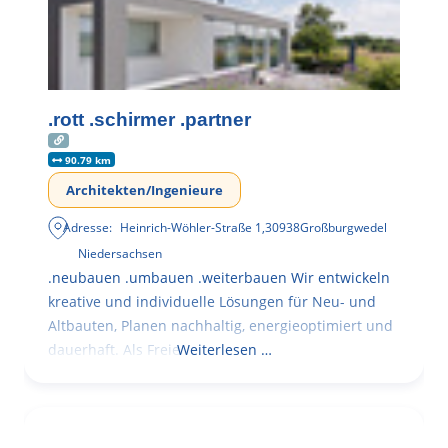
.rott .schirmer .partner
90.79 km
Architekten/Ingenieure
Adresse:
Heinrich-Wöhler-Straße 1
,
30938
Großburgwedel
Niedersachsen
.neubauen .umbauen .weiterbauen Wir entwickeln
kreative und individuelle Lösungen für Neu- und
Altbauten, Planen nachhaltig, energieoptimiert und
dauerhaft. Als Freie
Weiterlesen …