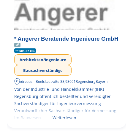
* Angerer Beratende Ingenieure GmbH
504.27 km
Architekten/Ingenieure
Bausachverständige
Adresse:
Boelckestraße 38
,
93051
Regensburg
Bayern
Von der Industrie- und Handelskammer (IHK)
Regensburg öffentlich bestellter und vereidigter
Sachverständiger für Ingenieurvermessung
Verantwortlicher Sachverständiger für Vermessung
im Bauwesen
Weiterlesen …