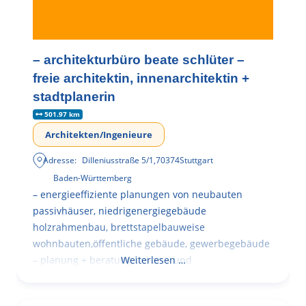
– architekturbüro beate schlüter –
freie architektin, innenarchitektin +
stadtplanerin
501.97 km
Architekten/Ingenieure
Adresse:
Dilleniusstraße 5/1
,
70374
Stuttgart
Baden-Württemberg
– energieeffiziente planungen von neubauten
passivhäuser, niedrigenergiegebäude
holzrahmenbau, brettstapelbauweise
wohnbauten,öffentliche gebäude, gewerbegebäude
– planung + beratung bei an – und
Weiterlesen …