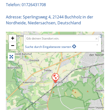
Telefon:
01726431708
Adresse:
Sperlingsweg 4
,
21244
Buchholz in der
Nordheide
,
Niedersachsen
,
Deutschland
+
−
Suche durch Eingabetaste starten