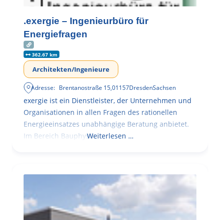
.exergie – Ingenieurbüro für
Energiefragen
362.67 km
Architekten/Ingenieure
Adresse:
Brentanostraße 15
,
01157
Dresden
Sachsen
exergie ist ein Dienstleister, der Unternehmen und
Organisationen in allen Fragen des rationellen
Energieeinsatzes unabhängige Beratung anbietet.
Im Bereich Bauphysik
Weiterlesen …