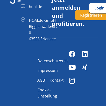
anmelden
hoai.de
Login
und
Registrieren
HOAI.de GmbH
profitieren.
Biggleswadestr.
6
63526 Erlensee
Datenschutzerklärung
Impressum
AGB
Kontakt
Cookie-
Einstellung