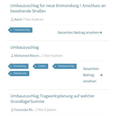
Umbauzuschlag für neue Einmündung / Anschluss an
bestehende Straßen
ibach
Vor 4 Jahren
Umbauzuschlag
Gesamten Beitrag ansehen
Umbauzuschlag
Mohamed Masm...
Vor 4 Jahren
Erweiterung
Umbau
Umbauzuschlag
Gesamten
Nebenkosten
Beitrag
ansehen
Umbauzuschlag Tragwerksplanung auf welcher
Grundlage/Summe
Franziska Rö...
Vor 5 Jahren