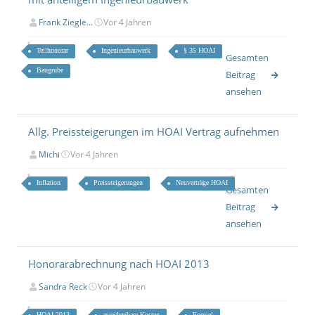
Frank Ziegle...
Vor 4 Jahren
Teilhonorar
Ingenieurbauwerk
§ 35 HOAI
Gesamten
Baugrube
Beitrag
ansehen
Allg. Preissteigerungen im HOAI Vertrag aufnehmen
Michi
Vor 4 Jahren
Inflation
Preissteigerungen
Neuverträge HOAI
Gesamten
Beitrag
ansehen
Honorarabrechnung nach HOAI 2013
Sandra Reck
Vor 4 Jahren
HOAI 2013
anrechenbare Kosten
Formel