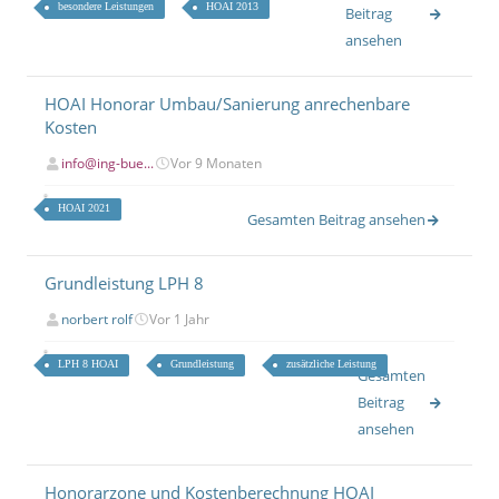
besondere Leistungen
HOAI 2013
Beitrag
ansehen
HOAI Honorar Umbau/Sanierung anrechenbare
Kosten
info@ing-bue...
Vor 9 Monaten
HOAI 2021
Gesamten Beitrag ansehen
Grundleistung LPH 8
norbert rolf
Vor 1 Jahr
LPH 8 HOAI
Grundleistung
zusätzliche Leistung
Gesamten
Beitrag
ansehen
Honorarzone und Kostenberechnung HOAI