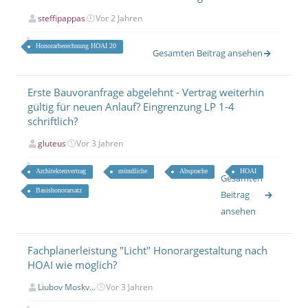
steffipappas
Vor 2 Jahren
Honorarberechnung HOAI 20
Gesamten Beitrag ansehen
Erste Bauvoranfrage abgelehnt - Vertrag weiterhin
gültig für neuen Anlauf? Eingrenzung LP 1-4
schriftlich?
gluteus
Vor 3 Jahren
Architektenvertrag
mündliche
Absprache
HOAI
Gesamten
Basishonorarsatz
Beitrag
ansehen
Fachplanerleistung "Licht" Honorargestaltung nach
HOAI wie möglich?
Liubov Moskv...
Vor 3 Jahren