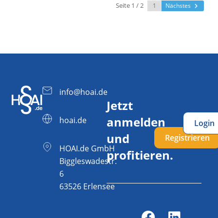
Seite 1 / 2
Nächstes
info@hoai.de
Jetzt
anmelden
hoai.de
Login
und
Registrieren
HOAI.de GmbH
profitieren.
Biggleswadestr.
6
63526 Erlensee