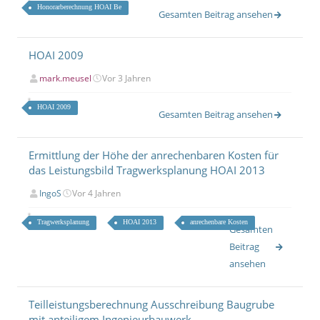
Honorarberechnung HOAI Be
Gesamten Beitrag ansehen
HOAI 2009
mark.meusel
Vor 3 Jahren
HOAI 2009
Gesamten Beitrag ansehen
Ermittlung der Höhe der anrechenbaren Kosten für
das Leistungsbild Tragwerksplanung HOAI 2013
IngoS
Vor 4 Jahren
Tragwerksplanung
HOAI 2013
anrechenbare Kosten
Gesamten
Beitrag
ansehen
Teilleistungsberechnung Ausschreibung Baugrube
mit anteiligem Ingenieurbauwerk